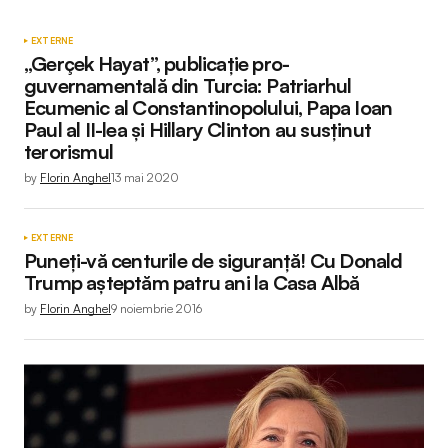
EXTERNE
„Gerçek Hayat”, publicaţie pro-
guvernamentală din Turcia: Patriarhul
Ecumenic al Constantinopolului, Papa Ioan
Paul al II-lea şi Hillary Clinton au susţinut
terorismul
by
Florin Anghel
13 mai 2020
EXTERNE
Puneți-vă centurile de siguranță! Cu Donald
Trump așteptăm patru ani la Casa Albă
by
Florin Anghel
9 noiembrie 2016