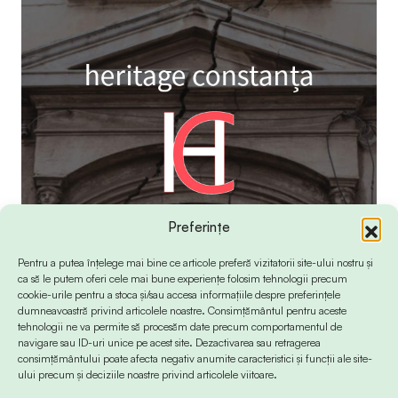
Preferințe
Pentru a putea înțelege mai bine ce articole preferă vizitatorii site-ului nostru și
ca să le putem oferi cele mai bune experiențe folosim tehnologii precum
cookie-urile pentru a stoca și/sau accesa informațiile despre preferințele
dumneavoastră privind articolele noastre. Consimțământul pentru aceste
tehnologii ne va permite să procesăm date precum comportamentul de
navigare sau ID-uri unice pe acest site. Dezactivarea sau retragerea
consimțământului poate afecta negativ anumite caracteristici și funcții ale site-
ului precum și deciziile noastre privind articolele viitoare.