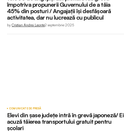
împotriva propunerii Guvernului de a tăia
45% din posturi / Angajații își desfășoară
activitatea, dar nu lucrează cu publicul
by
Cristian Andrei Leonte
2 septembrie 2025
COMUNICATE DE PRESĂ
Elevi din șase județe intră în grevă japoneză/ Ei
acuză tăierea transportului gratuit pentru
școlari