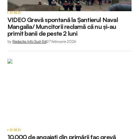
ZI DE ZI
VIDEO Grevă spontană la Șantierul Naval
Mangalia/ Muncitorii reclamă că nu și-au
primit banii de peste 2 luni
by
Redactia Info Sud-Est
27 februarie 2026
ZI DE ZI
10.000 de angajați din primării fac grevă