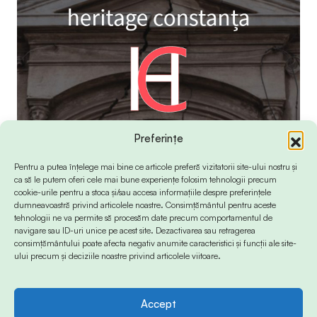
Preferințe
Pentru a putea înțelege mai bine ce articole preferă vizitatorii site-ului nostru și
ca să le putem oferi cele mai bune experiențe folosim tehnologii precum
cookie-urile pentru a stoca și/sau accesa informațiile despre preferințele
dumneavoastră privind articolele noastre. Consimțământul pentru aceste
tehnologii ne va permite să procesăm date precum comportamentul de
navigare sau ID-uri unice pe acest site. Dezactivarea sau retragerea
consimțământului poate afecta negativ anumite caracteristici și funcții ale site-
ului precum și deciziile noastre privind articolele viitoare.
Accept