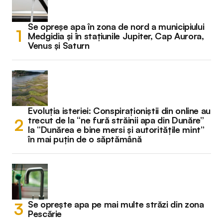
Se opreșe apa în zona de nord a municipiului
Medgidia și în stațiunile Jupiter, Cap Aurora,
Venus și Saturn
Evoluția isteriei: Conspiraționiștii din online au
trecut de la “ne fură străinii apa din Dunăre”
la “Dunărea e bine mersi și autoritățile mint”
în mai puțin de o săptămână
Se oprește apa pe mai multe străzi din zona
Pescărie