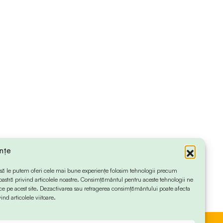
ințe
 ca să le putem oferi cele mai bune experiențe folosim tehnologii precum
oastră privind articolele noastre. Consimțământul pentru aceste tehnologii ne
 pe acest site. Dezactivarea sau retragerea consimțământului poate afecta
ind articolele viitoare.