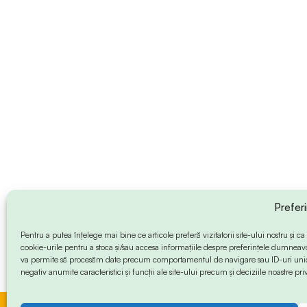
Prefer
Pentru a putea înțelege mai bine ce articole preferă vizitatorii site-ului nostru și
cookie-urile pentru a stoca și/sau accesa informațiile despre preferințele dumneav
va permite să procesăm date precum comportamentul de navigare sau ID-uri unice
negativ anumite caracteristici și funcții ale site-ului precum și deciziile noastre priv