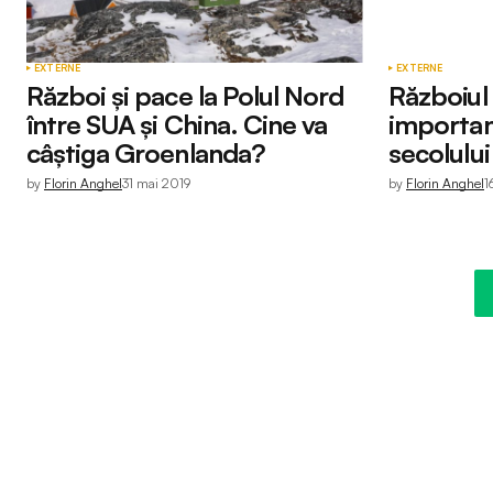
EXTERNE
EXTERNE
Război şi pace la Polul Nord
Războiul
între SUA şi China. Cine va
importan
câştiga Groenlanda?
secolului
by
Florin Anghel
31 mai 2019
by
Florin Anghel
1