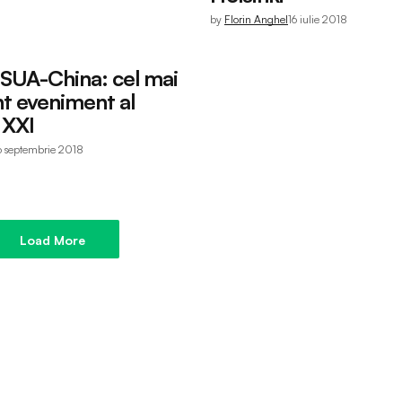
by
Florin Anghel
16 iulie 2018
 SUA-China: cel mai
t eveniment al
 XXI
6 septembrie 2018
Load More