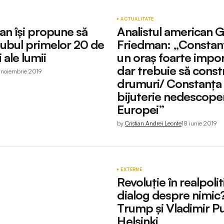
ACTUALITATE
an îşi propune să
Analistul american 
clubul primelor 20 de
Friedman: „Constanț
ale lumii
un oraș foarte impor
dar trebuie să constr
 noiembrie 2019
drumuri/ Constanța 
bijuterie nedescoper
Europei”
by
Cristian Andrei Leonte
18 iunie 2019
EXTERNE
Revoluţie în realpolit
dialog despre nimic
Trump şi Vladimir Pu
Helsinki