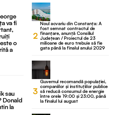
George
a va fi
Noul acvariu din Constanța: A
fost semnat contractul de
tant,
finanțare, anunță Consiliul
uiți
Județean / Proiectul de 23
este o
milioane de euro trebuie să fie
gata până la finalul anului 2029
ită a
Guvernul recomandă populației,
companiilor și instituțiilor publice
să reducă consumul de energie
ik sau
între orele 19:00 și 23:00, până
? Donald
la finalul lui august
tin la