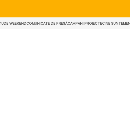
IU
DE WEEKEND
COMUNICATE DE PRESĂ
CAMPANII
PROIECTE
CINE SUNTEM
E