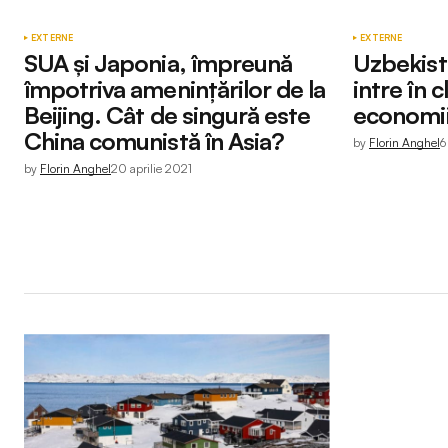
EXTERNE
EXTERNE
SUA şi Japonia, împreună
Uzbekist
împotriva ameninţărilor de la
intre în 
Beijing. Cât de singură este
economii 
China comunistă în Asia?
by
Florin Anghel
6
by
Florin Anghel
20 aprilie 2021