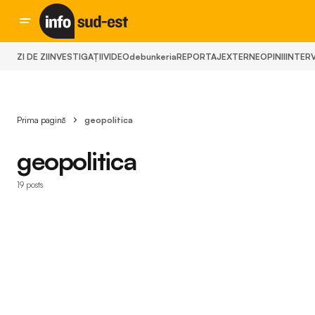
ZI DE ZI
INVESTIGAȚII
VIDEO
debunkeria
REPORTAJ
EXTERNE
OPINII
INTERV
Prima pagină
geopolitica
geopolitica
19 posts