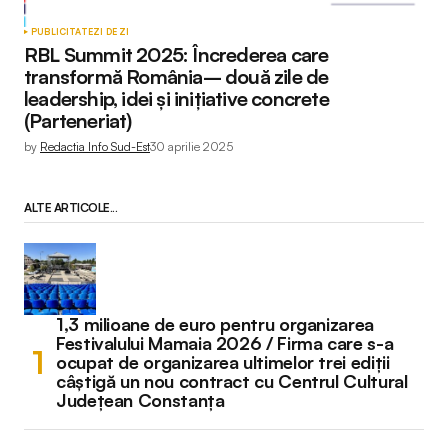
PUBLICITATE
ZI DE ZI
RBL Summit 2025: Încrederea care
transformă România– două zile de
leadership, idei și inițiative concrete
(Parteneriat)
by
Redactia Info Sud-Est
30 aprilie 2025
ALTE ARTICOLE...
1,3 milioane de euro pentru organizarea
Festivalului Mamaia 2026 / Firma care s-a
ocupat de organizarea ultimelor trei ediții
câștigă un nou contract cu Centrul Cultural
Județean Constanța