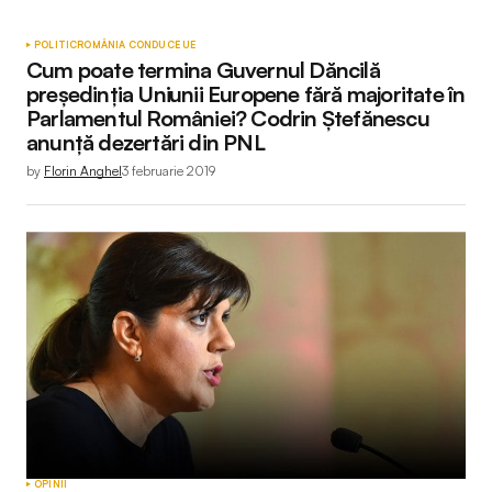
POLITIC
ROMÂNIA CONDUCE UE
Cum poate termina Guvernul Dăncilă
președinția Uniunii Europene fără majoritate în
Parlamentul României? Codrin Ștefănescu
anunță dezertări din PNL
by
Florin Anghel
3 februarie 2019
OPINII