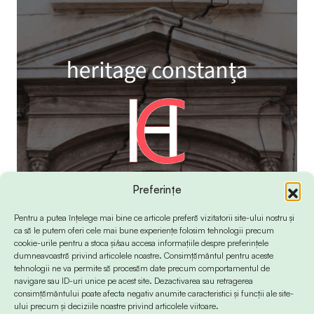
Preferințe
Pentru a putea înțelege mai bine ce articole preferă vizitatorii site-ului nostru și
ca să le putem oferi cele mai bune experiențe folosim tehnologii precum
cookie-urile pentru a stoca și/sau accesa informațiile despre preferințele
dumneavoastră privind articolele noastre. Consimțământul pentru aceste
tehnologii ne va permite să procesăm date precum comportamentul de
navigare sau ID-uri unice pe acest site. Dezactivarea sau retragerea
consimțământului poate afecta negativ anumite caracteristici și funcții ale site-
ului precum și deciziile noastre privind articolele viitoare.