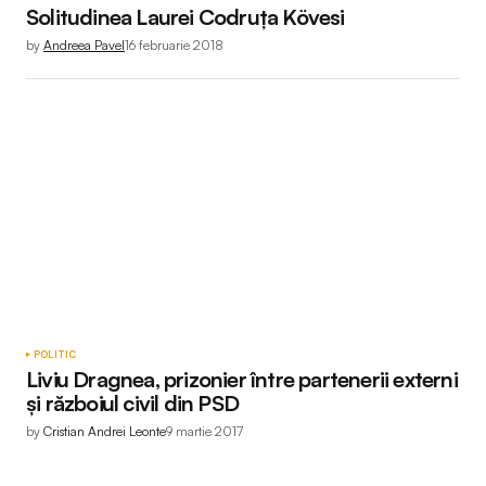
Solitudinea Laurei Codruța Kövesi
by
Andreea Pavel
16 februarie 2018
POLITIC
Liviu Dragnea, prizonier între partenerii externi
și războiul civil din PSD
by
Cristian Andrei Leonte
9 martie 2017