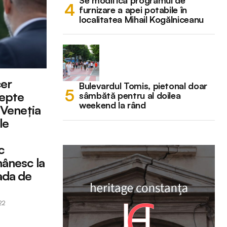
Se modifică programul de
furnizare a apei potabile în
localitatea Mihail Kogălniceanu
cer
Bulevardul Tomis, pietonal doar
tepte
sâmbătă pentru al doilea
weekend la rând
 Veneția
le
c
mânesc la
ada de
22