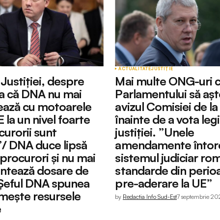
ACTUALITATE
JUSTIȚIE
 Justiției, despre
Mai multe ONG-uri 
a că DNA nu mai
Parlamentului să aș
ează cu motoarele
avizul Comisiei de la
E la un nivel foarte
înainte de a vota legi
urorii sunt
justiției. ”Unele
”/ DNA duce lipsă
amendamente întor
procurori și nu mai
sistemul judiciar ro
ntează dosare de
standarde din perio
Șeful DNA spunea
pre-aderare la UE”
imește resursele
by
Redactia Info Sud-Est
7 septembrie 20
e