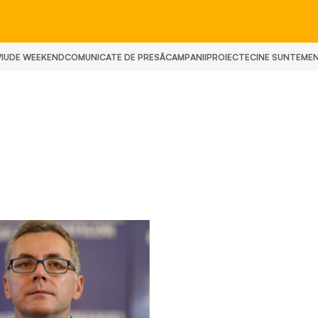
IU
DE WEEKEND
COMUNICATE DE PRESĂ
CAMPANII
PROIECTE
CINE SUNTEM
E