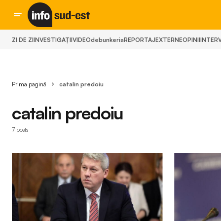
ZI DE ZI
INVESTIGAȚII
VIDEO
debunkeria
REPORTAJ
EXTERNE
OPINII
INTERV
Prima pagină
catalin predoiu
catalin predoiu
7 posts