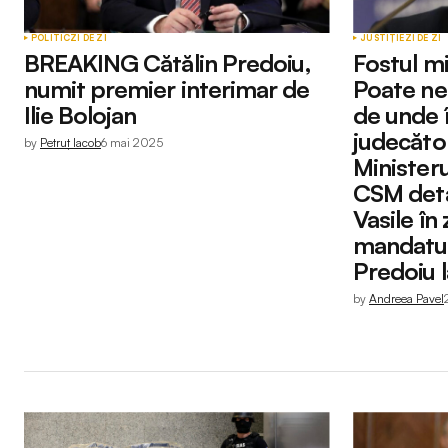
POLITIC
ZI DE ZI
JUSTIȚIE
ZI DE ZI
BREAKING Cătălin Predoiu,
Fostul mi
numit premier interimar de
Poate ne
Ilie Bolojan
de unde 
judecător
by
Petruț Iacob
6 mai 2025
Ministeru
CSM deta
Vasile în 
mandatulu
Predoiu l
by
Andreea Pavel