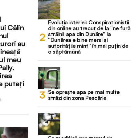
l
Evoluția isteriei: Conspiraționiștii
ui Călin
din online au trecut de la “ne fură
străinii apa din Dunăre” la
nul
“Dunărea e bine mersi și
curori au
autoritățile mint” în mai puțin de
mineață
o săptămână
ful meu
ally.
irea
e puteți
Se oprește apa pe mai multe
străzi din zona Pescărie
5