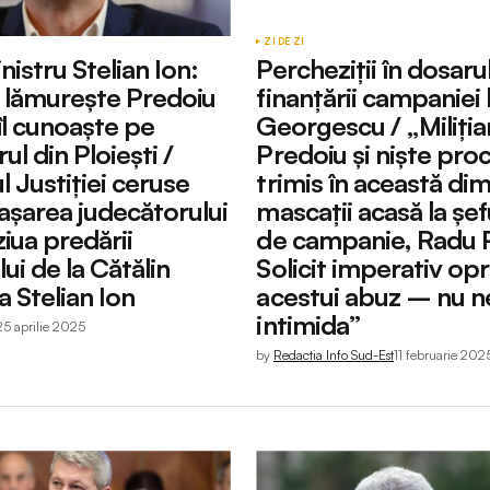
ZI DE ZI
nistru Stelian Ion:
Percheziții în dosaru
 lămurește Predoiu
finanțării campaniei l
îl cunoaște pe
Georgescu / „Miliția
ul din Ploiești /
Predoiu și niște pro
l Justiției ceruse
trimis în această di
șarea judecătorului
mascații acasă la șe
ziua predării
de campanie, Radu P
i de la Cătălin
Solicit imperativ opr
a Stelian Ion
acestui abuz – nu n
intimida”
25 aprilie 2025
by
Redactia Info Sud-Est
11 februarie 202