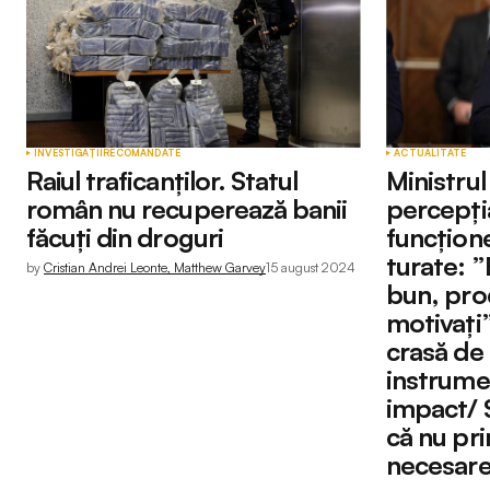
INVESTIGAȚII
RECOMANDATE
ACTUALITATE
Raiul traficanților. Statul
Ministrul
român nu recuperează banii
percepți
făcuți din droguri
funcțion
turate: ”
by
Cristian Andrei Leonte, Matthew Garvey
15 august 2024
bun, proc
motivați
crasă de 
instrume
impact/ 
că nu pr
necesar