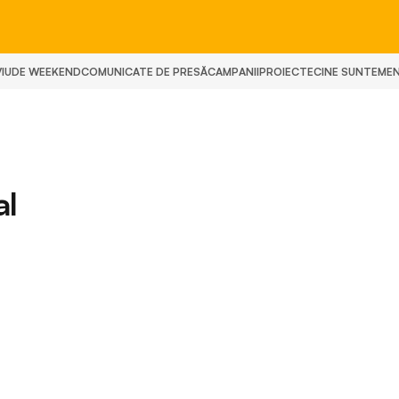
IU
DE WEEKEND
COMUNICATE DE PRESĂ
CAMPANII
PROIECTE
CINE SUNTEM
E
al