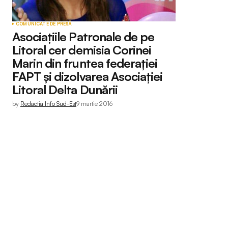
COMUNICATE DE PRESĂ
Asociațiile Patronale de pe
Litoral cer demisia Corinei
Marin din fruntea federației
FAPT și dizolvarea Asociației
Litoral Delta Dunării
by
Redactia Info Sud-Est
9 martie 2016