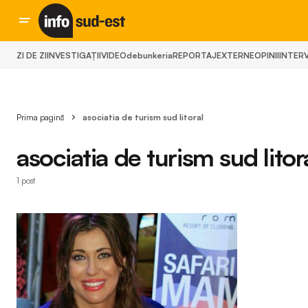
ZI DE ZI
INVESTIGAȚII
VIDEO
debunkeria
REPORTAJ
EXTERNE
OPINII
INTERV
Prima pagină
asociatia de turism sud litoral
asociatia de turism sud litor
1 post