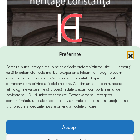
Preferințe
Pentru a putea înțelege mai bine ce articole preferă vizitatorii site-ului nostru și
ca să le putem oferi cele mai bune experiențe folosim tehnologii precum
cookie-urile pentru a stoca și/sau accesa informațiile despre preferințele
dumneavoastră privind articolele noastre. Consimțământul pentru aceste
tehnologii ne va permite să procesăm date precum comportamentul de
navigare sau ID-uri unice pe acest site. Dezactivarea sau retragerea
consimțământului poate afecta negativ anumite caracteristici și funcții ale site-
ului precum și deciziile noastre privind articolele viitoare.
Accept
© 2024 Info-Sud-Est. All Rights Reserved.