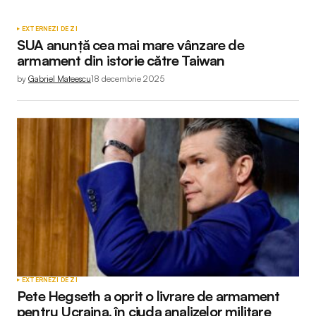
EXTERNE
ZI DE ZI
SUA anunță cea mai mare vânzare de
armament din istorie către Taiwan
by
Gabriel Mateescu
18 decembrie 2025
EXTERNE
ZI DE ZI
Pete Hegseth a oprit o livrare de armament
pentru Ucraina, în ciuda analizelor militare