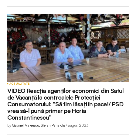
ACTUALITATE
VIDEO Reacția agenților economici din Satul
de Vacanță la controalele Protecției
Consumatorului: ”Să fim lăsați în pace!/ PSD
vrea să-l pună primar pe Horia
Constantinescu”
by
Gabriel Mateescu, Stefan Panaiotis
7 august 2023