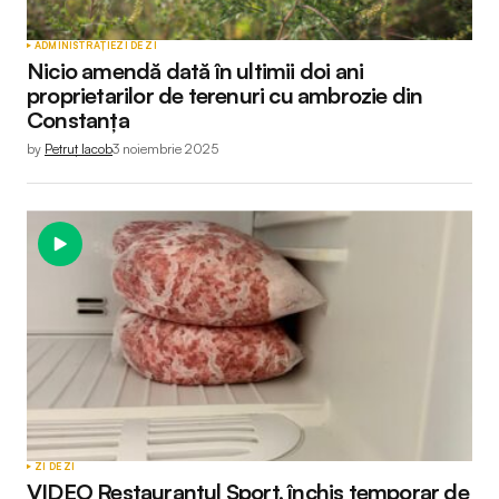
ADMINISTRAȚIE
ZI DE ZI
Nicio amendă dată în ultimii doi ani
proprietarilor de terenuri cu ambrozie din
Constanța
by
Petruț Iacob
3 noiembrie 2025
ZI DE ZI
VIDEO Restaurantul Sport, închis temporar de