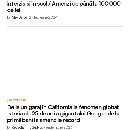
interzis și în școli/ Amenzi de până la 100.000
de lei
by
Alex Șerban
27 februarie 2024
DE WEEKEND
De la un garaj în California la fenomen global:
Istoria de 25 de ani a gigantului Google, de la
primii bani la amenzile record
by
Redactia Info Sud-Est
7 septembrie 2023