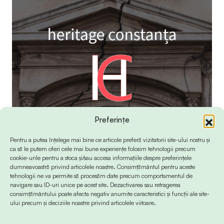
Preferințe
Pentru a putea înțelege mai bine ce articole preferă vizitatorii site-ului nostru și
ca să le putem oferi cele mai bune experiențe folosim tehnologii precum
cookie-urile pentru a stoca și/sau accesa informațiile despre preferințele
dumneavoastră privind articolele noastre. Consimțământul pentru aceste
tehnologii ne va permite să procesăm date precum comportamentul de
navigare sau ID-uri unice pe acest site. Dezactivarea sau retragerea
consimțământului poate afecta negativ anumite caracteristici și funcții ale site-
ului precum și deciziile noastre privind articolele viitoare.