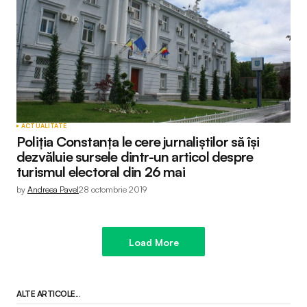
ACTUALITATE
Poliția Constanța le cere jurnaliștilor să își
dezvăluie sursele dintr-un articol despre
turismul electoral din 26 mai
by
Andreea Pavel
28 octombrie 2019
Load More
ALTE ARTICOLE...