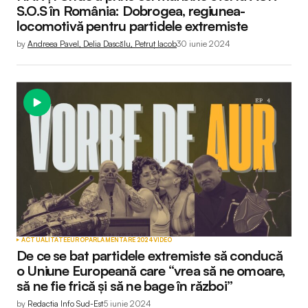
S.O.S în România: Dobrogea, regiunea-
locomotivă pentru partidele extremiste
by
Andreea Pavel, Delia Dascălu, Petruț Iacob
30 iunie 2024
ACTUALITATE
EUROPARLAMENTARE 2024
VIDEO
De ce se bat partidele extremiste să conducă
o Uniune Europeană care “vrea să ne omoare,
să ne fie frică și să ne bage în război”
by
Redactia Info Sud-Est
5 iunie 2024