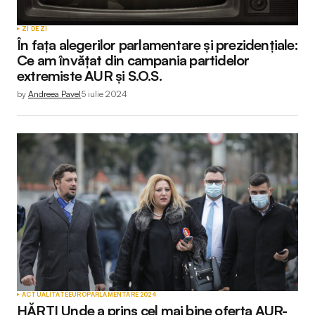
ZI DE ZI
În fața alegerilor parlamentare și prezidențiale:
Ce am învățat din campania partidelor
extremiste AUR și S.O.S.
by
Andreea Pavel
5 iulie 2024
ACTUALITATE
EUROPARLAMENTARE 2024
HĂRȚI Unde a prins cel mai bine oferta AUR-