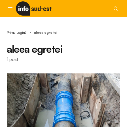
Prima pagină
aleea egretei
aleea egretei
1 post