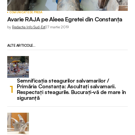
COMUNICATE DE PRESĂ
Avarie RAJA pe Aleea Egretei din Constanța
by
Redactia Info Sud-Est
27 martie 2019
ALTE ARTICOLE...
Semnificația steagurilor salvamarilor /
Primăria Constanța: Ascultați salvamarii.
Respectați steagurile. Bucurați-vă de mare în
siguranță