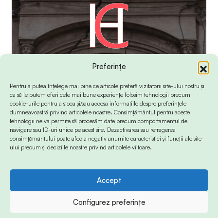
Preferințe
Pentru a putea înțelege mai bine ce articole preferă vizitatorii site-ului nostru și
ca să le putem oferi cele mai bune experiențe folosim tehnologii precum
cookie-urile pentru a stoca și/sau accesa informațiile despre preferințele
dumneavoastră privind articolele noastre. Consimțământul pentru aceste
tehnologii ne va permite să procesăm date precum comportamentul de
navigare sau ID-uri unice pe acest site. Dezactivarea sau retragerea
consimțământului poate afecta negativ anumite caracteristici și funcții ale site-
ului precum și deciziile noastre privind articolele viitoare.
Accept
© 2024 Info-Sud-Est. All Rights Reserved.
Configurez preferințe