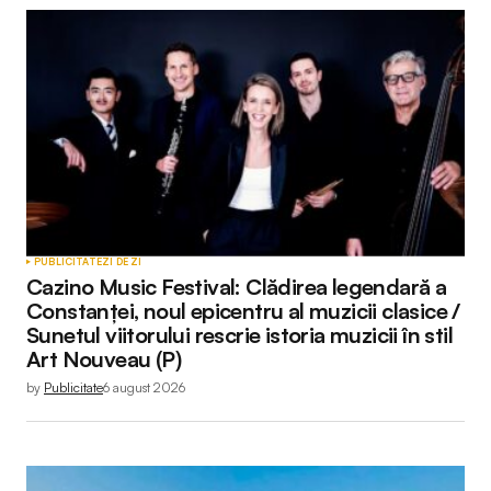
Adresa ta de email nu va fi publicată.
Câmpurile
obligatorii sunt marcate cu
*
Comment
*
Your Name
*
PUBLICITATE
ZI DE ZI
Cazino Music Festival: Clădirea legendară a
Your E-mail
*
Constanței, noul epicentru al muzicii clasice /
Sunetul viitorului rescrie istoria muzicii în stil
Art Nouveau (P)
by
Publicitate
6 august 2026
Submit Comment