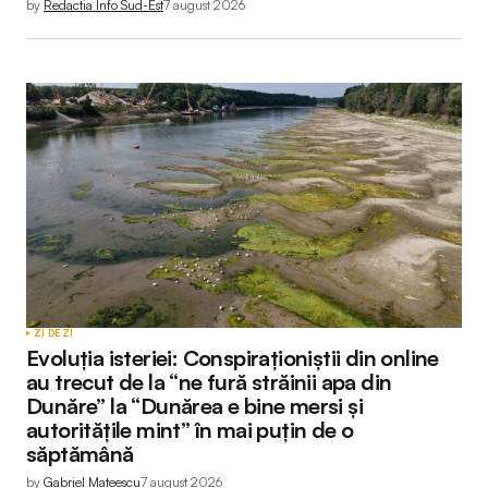
by
Redactia Info Sud-Est
7 august 2026
Submit Comment
ZI DE ZI
Evoluția isteriei: Conspiraționiștii din online
au trecut de la “ne fură străinii apa din
Dunăre” la “Dunărea e bine mersi și
autoritățile mint” în mai puțin de o
săptămână
by
Gabriel Mateescu
7 august 2026