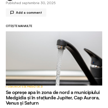
Published
septembrie 30, 2025
Add a comment
CITEȘTE MAI MULTE
Adresa ta de email nu va fi publicată.
Câmpurile
obligatorii sunt marcate cu
*
Comment
*
Your Name
*
COMUNICATE DE PRESĂ
ZI DE ZI
Se opreșe apa în zona de nord a municipiului
Your E-mail
*
Medgidia și în stațiunile Jupiter, Cap Aurora,
Venus și Saturn