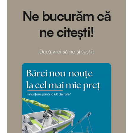
Ne bucurăm că
ne citești!
Dacă vrei să ne și susții: