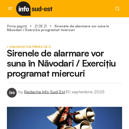
Prima pagină
ZI DE ZI
Sirenele de alarmare vor suna în
Năvodari / Exercițiu programat miercuri
COMUNICATE DE PRESĂ
ZI DE ZI
Sirenele de alarmare vor
suna în Năvodari / Exercițiu
programat miercuri
by
Redactia Info Sud-Est
30 septembrie 2025