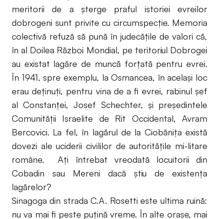
meritorii de a şterge praful istoriei evreilor
dobrogeni sunt privite cu circumspecţie. Memoria
colectivă refuză să pună în judecăţile de valori că,
în al Doilea Război Mondial, pe teritoriul Dobrogei
au existat lagăre de muncă forţată pentru evrei.
În 1941, spre exemplu, la Osmancea, în acelaşi loc
erau deţinuţi, pentru vina de a fi evrei, rabinul şef
al Constanţei, Josef Schechter, şi preşedintele
Comunităţii Israelite de Rit Occidental, Avram
Bercovici. La fel, în lagărul de la Ciobăniţa există
dovezi ale uciderii civililor de autorităţile mi-litare
române. Aţi întrebat vreodată locuitorii din
Cobadin sau Mereni dacă ştiu de existenţa
lagărelor?
Sinagoga din strada C.A. Rosetti este ultima ruină:
nu va mai fi peste puţină vreme. În alte oraşe, mai