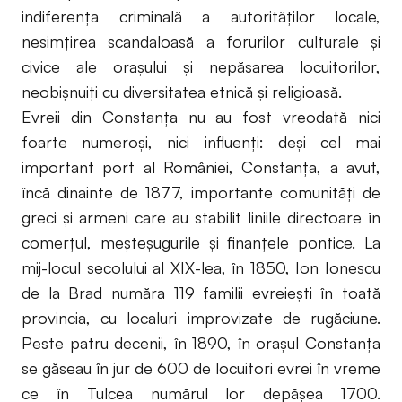
indiferenţa criminală a autorităţilor locale,
nesimţirea scandaloasă a forurilor culturale şi
civice ale oraşului şi nepăsarea locuitorilor,
neobişnuiţi cu diversitatea etnică şi religioasă.
Evreii din Constanţa nu au fost vreodată nici
foarte numeroşi, nici influenţi: deşi cel mai
important port al României, Constanţa, a avut,
încă dinainte de 1877, importante comunităţi de
greci şi armeni care au stabilit liniile directoare în
comerţul, meşteşugurile şi finanţele pontice. La
mij-locul secolului al XIX-lea, în 1850, Ion Ionescu
de la Brad număra 119 familii evreieşti în toată
provincia, cu localuri improvizate de rugăciune.
Peste patru decenii, în 1890, în oraşul Constanţa
se găseau în jur de 600 de locuitori evrei în vreme
ce în Tulcea numărul lor depăşea 1700.