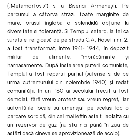
(„Metamorfosis”) şi a Bisericii Armeneşti. Pe
parcursul a câtorva străzi, toate mărginite de
mare, oraşul îngloba o splendidă opţiune la
diversitate şi toleranţă. Şi Templul sefard, la fel ca
surata ei religioasă de pe strada C.A. Rosetti nr. 2,
a fost transformat, între 1941- 1944, în depozit
militar de alimente, îmbrăcăminte şi
harnaşamente. După instalarea puterii comuniste,
Templul a fost reparat parţial (suferise şi de pe
urma cutremurului din noiembrie 1940) şi redat
comunităţii. În anii ’80 ai secolului trecut a fost
demolat, fără vreun protest sau vreun regret, iar
autorităţile locale au amenajat pe acelaşi loc o
parcare sordidă, din cel mai ieftin asfalt, laolaltă cu
un rezervor de gaz (nu ştiu nici până în ziua de
astăzi dacă cineva se aprovizionează de acolo).