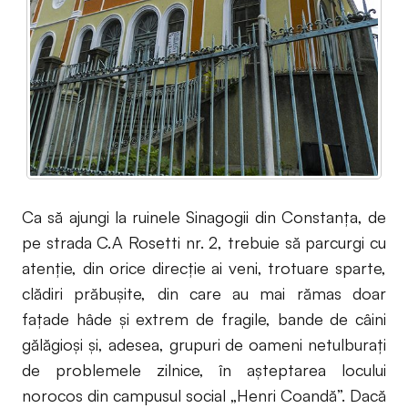
Ca să ajungi la ruinele Sinagogii din Constanţa, de
pe strada C.A Rosetti nr. 2, trebuie să parcurgi cu
atenţie, din orice direcţie ai veni, trotuare sparte,
clădiri prăbuşite, din care au mai rămas doar
faţade hâde şi extrem de fragile, bande de câini
gălăgioşi şi, adesea, grupuri de oameni netulburaţi
de problemele zilnice, în aşteptarea locului
norocos din campusul social „Henri Coandă”. Dacă