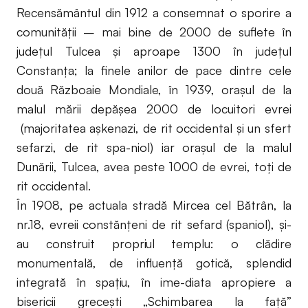
Recensământul din 1912 a consemnat o sporire a
comunităţii – mai bine de 2000 de suflete în
judeţul Tulcea şi aproape 1300 în judeţul
Constanţa; la finele anilor de pace dintre cele
două Războaie Mondiale, în 1939, oraşul de la
malul mării depăşea 2000 de locuitori evrei
(majoritatea aşkenazi, de rit occidental şi un sfert
sefarzi, de rit spa-niol) iar oraşul de la malul
Dunării, Tulcea, avea peste 1000 de evrei, toţi de
rit occidental.
În 1908, pe actuala stradă Mircea cel Bătrân, la
nr.18, evreii constănţeni de rit sefard (spaniol), şi-
au construit propriul templu: o clădire
monumentală, de influenţă gotică, splendid
integrată în spaţiu, în ime-diata apropiere a
bisericii greceşti „Schimbarea la faţă”