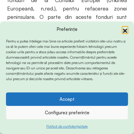
fonduri de la Consiliul Europei (Uniunea
Europeană, n.red.), pentru refacerea zonei
peninsulare. O parte din aceste fonduri sunt
destinate reabilitării sinagogii. Perioada de după
Preferințe
1989 a fost una zbuciumată. A existat un interes
pentru refacerea sinagogii, dar totul se rezuma
Pentru a putea înțelege mai bine ce articole preferă vizitatorii site-ului nostru și
ca să le putem oferi cele mai bune experiențe folosim tehnologii precum
doar la promisiuni. Acum sunt promisiuni ferme și
cookie-urile pentru a stoca și/sau accesa informațiile despre preferințele
dumneavoastră privind articolele noastre. Consimțământul pentru aceste
concrete.
tehnologii ne va permite să procesăm date precum comportamentul de
Am făcut referate și pentru pază, de-a lungul
navigare sau ID-uri unice pe acest site. Dezactivarea sau retragerea
consimțământului poate afecta negativ anumite caracteristici și funcții ale site-
timpului. Aici sunt niște probleme care trec sub
ului precum și deciziile noastre privind articolele viitoare.
tăcere.
Unii oameni mercantili, chiar și din rândul evreilor,
Accept
ar fi dorit să se dărâme sinagoga. Cealaltă
sinagogă a fost demolată în anul 1986, chiar de
Configurez preferințe
către Rabinul Moses Rosen. Regimul comunist nu
a produs nici un abuz împotriva evreilor.
Politică de confidențialitate