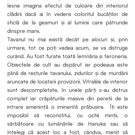
lesne imagina efectul de culoare din interiorul
clădirii dacă ai în vedere coloritul bucăţilor de
sticlă de la geamuri şi al luminii care pătrunde
dinspre mare.
Tavanul nu mai există decât pe alocuri şi, prin
urmare, tot ce poţi vedea acum, se va distruge
curând. Au fost furate toată lemnăria şi feroneria.
Obiectele de cult au dispărut iar podeaua este
plină de resturile tavanului, zidurilor şi de murdării
aruncate de locatarii provizorii. Vitraliile de interior
sunt descompletate, în unele părţi s-au distrus
complet iar crăpăturile masive din pereţii de la
intrare ameninţă o iminentă prăbuşire. Îţi este
imposibil să reconstitui, cu ochii minţii, o
sărbătoare cu lumânările de Hanuka sau să
înţelegi că acest loc a fost, cândva, menit să