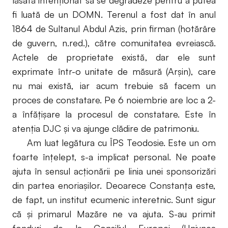
lăsată intenționat să se degradeze pentru a putea
fi luată de un DOMN. Terenul a fost dat în anul
1864 de Sultanul Abdul Azis, prin firman (hotărâre
de guvern, n.red.), către comunitatea evreiască.
Actele de proprietate există, dar ele sunt
exprimate într-o unitate de măsură (Arșin), care
nu mai există, iar acum trebuie să facem un
proces de constatare. Pe 6 noiembrie are loc a 2-
a înfățișare la procesul de constatare. Este în
atenția DJC și va ajunge clădire de patrimoniu.
Am luat legătura cu ÎPS Teodosie. Este un om
foarte înțelept, s-a implicat personal. Ne poate
ajuta în sensul acționării pe linia unei sponsorizări
din partea enoriașilor. Deoarece Constanța este,
de fapt, un institut ecumenic interetnic. Sunt sigur
că și primarul Mazăre ne va ajuta. S-au primit