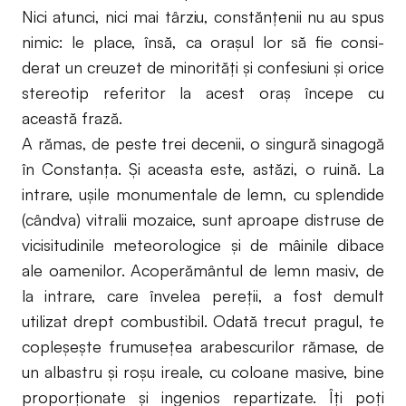
Nici atunci, nici mai târziu, constănţenii nu au spus
nimic: le place, însă, ca oraşul lor să fie consi-
derat un creuzet de minorităţi şi confesiuni şi orice
stereotip referitor la acest oraş începe cu
această frază.
A rămas, de peste trei decenii, o singură sinagogă
în Constanţa. Şi aceasta este, astăzi, o ruină. La
intrare, uşile monumentale de lemn, cu splendide
(cândva) vitralii mozaice, sunt aproape distruse de
vicisitudinile meteorologice şi de mâinile dibace
ale oamenilor. Acoperământul de lemn masiv, de
la intrare, care învelea pereţii, a fost demult
utilizat drept combustibil. Odată trecut pragul, te
copleşeşte frumuseţea arabescurilor rămase, de
un albastru şi roşu ireale, cu coloane masive, bine
proporţionate şi ingenios repartizate. Îţi poţi