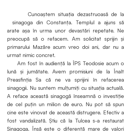
Cunoaștem situația dezastruoasă de la
sinagoga din Constanța. Templul a ajuns să
arate așa în urma unor devastări repetate. Ne
preocupă să o refacem. Am solicitat sprijin și
primarului Mazăre acum vreo doi ani, dar nu a
urmat nimic concret.
Am fost în audiență la ÎPS Teodosie acum o
lună și jumătate. Avem promisiuni de la Înalt
Preasfinția Sa că ne va sprijini în refacerea
sinagogii. Nu suntem mulțumiți cu situația actuală.
A reface această sinagogă înseamnă o investiție
de cel puțin un milion de euro. Nu pot să spun
cine este vinovat de această distrugere. Efectiv a
fost vandalizată. Știu că la Tulcea s-a restaurat
Sinagoga. Însă este o diferență mare de valori