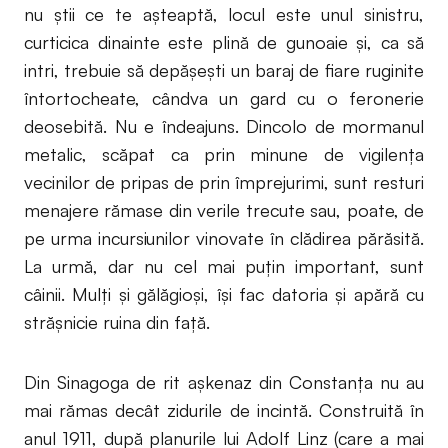
nu ştii ce te aşteaptă, locul este unul sinistru,
curticica dinainte este plină de gunoaie şi, ca să
intri, trebuie să depăşeşti un baraj de fiare ruginite
întortocheate, cândva un gard cu o feronerie
deosebită. Nu e îndeajuns. Dincolo de mormanul
metalic, scăpat ca prin minune de vigilenţa
vecinilor de pripas de prin împrejurimi, sunt resturi
menajere rămase din verile trecute sau, poate, de
pe urma incursiunilor vinovate în clădirea părăsită.
La urmă, dar nu cel mai puţin important, sunt
câinii. Mulţi şi gălăgioşi, îşi fac datoria şi apără cu
străşnicie ruina din faţă.
Din Sinagoga de rit aşkenaz din Constanţa nu au
mai rămas decât zidurile de incintă. Construită în
anul 1911, după planurile lui Adolf Linz (care a mai