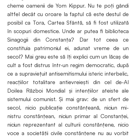
cheme oamenii de Yom Kippur. Nu te poţi gândi
altfel decât cu oroare la faptul că este destul de
posibil ca Tora, Cartea Sfântă, să fi fost utilizată
în scopuri domestice. Unde ar putea fi biblioteca
Sinagogii din Constanţa? Dar tot ceea ce
constituia patrimoniul ei, adunat vreme de un
secol? Mai greu este să îţi explici cum un lăcaş de
cult a fost distrus într-un regim democratic, după
ce a supravieţuit antisemitismului isteric interbelic,
reacţiilor totalitare antievreieşti din cel de-Al
Doilea Război Mondial şi intenţiilor ateiste ale
sistemului comunist. Şi mai grav: de un sfert de
secol, nicio publicaţie constănţeană, niciun mi-
nistru constănţean, niciun primar al Constanţei,
niciun reprezentant al culturii constănţene, nicio
voce a societăţii civile constănţene nu au vorbit