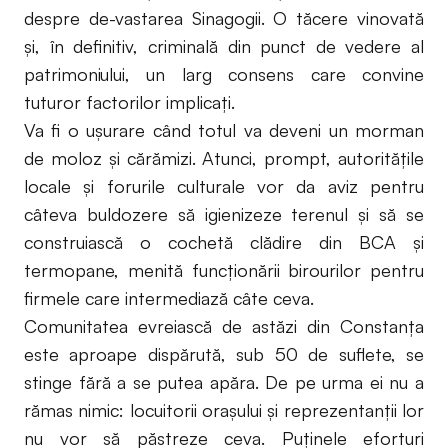
despre de-vastarea Sinagogii. O tăcere vinovată
şi, în definitiv, criminală din punct de vedere al
patrimoniului, un larg consens care convine
tuturor factorilor implicaţi.
Va fi o uşurare când totul va deveni un morman
de moloz şi cărămizi. Atunci, prompt, autorităţile
locale şi forurile culturale vor da aviz pentru
câteva buldozere să igienizeze terenul şi să se
construiască o cochetă clădire din BCA şi
termopane, menită funcţionării birourilor pentru
firmele care intermediază câte ceva.
Comunitatea evreiască de astăzi din Constanţa
este aproape dispărută, sub 50 de suflete, se
stinge fără a se putea apăra. De pe urma ei nu a
rămas nimic: locuitorii oraşului şi reprezentanţii lor
nu vor să păstreze ceva. Puţinele eforturi