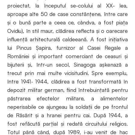
proiectat, la începutul se-colului al XX- lea,
aproape alte 50 de case constănţene, între care
şi o bună parte a ceea ce, cândva, a fost piaţa
Ovidiu), în stil maur, clădirea reflecta şi o oarecare
influenţă arhitecturală caldeeană. A fost iniţiativa
lui Pincus Şapira, furnizor al Casei Regale a
României şi important comerciant de ceasuri şi
bijuterii şi, într-un secol, Sinagoga aşkenază a
trecut prin mai multe vicisitudini. Spre exemplu,
între 1941- 1944, clădirea a fost transformată în
depozit militar german, fiind întrebuinţată pentru
păstrarea efectelor militare, a alimentelor
neperisabile ce ajungeau la soldaţii de pe frontul
de Răsărit şi a hranei pentru cai. După 1944, a
fost refăcută parţial şi redată circuitului religios.
Totul până când, după 1989, i-au venit de hac