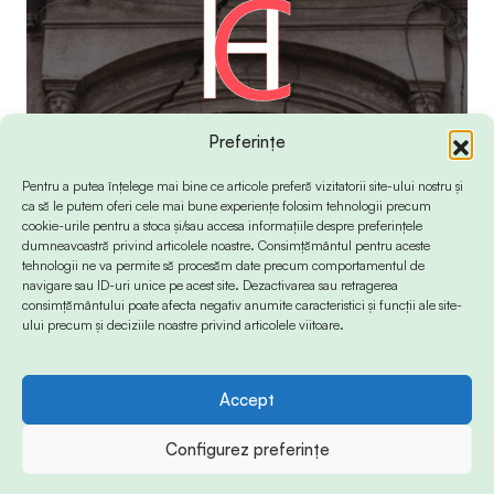
Preferințe
Pentru a putea înțelege mai bine ce articole preferă vizitatorii site-ului nostru și
ca să le putem oferi cele mai bune experiențe folosim tehnologii precum
cookie-urile pentru a stoca și/sau accesa informațiile despre preferințele
dumneavoastră privind articolele noastre. Consimțământul pentru aceste
tehnologii ne va permite să procesăm date precum comportamentul de
navigare sau ID-uri unice pe acest site. Dezactivarea sau retragerea
consimțământului poate afecta negativ anumite caracteristici și funcții ale site-
ului precum și deciziile noastre privind articolele viitoare.
Accept
© 2024 Info-Sud-Est. All Rights Reserved.
Configurez preferințe