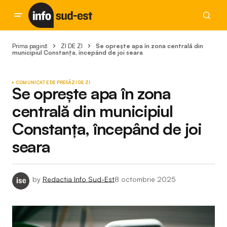
Prima pagină
ZI DE ZI
Se oprește apa în zona centrală din
municipiul Constanța, începând de joi seara
COMUNICATE DE PRESĂ
ZI DE ZI
Se oprește apa în zona
centrală din municipiul
Constanța, începând de joi
seara
by
Redactia Info Sud-Est
8 octombrie 2025