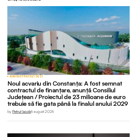
Adresa ta de email nu va fi publicată.
Câmpurile
obligatorii sunt marcate cu
*
Comment
*
Your Name
*
ADMINISTRAȚIE
ZI DE ZI
Noul acvariu din Constanța: A fost semnat
Your E-mail
*
contractul de finanțare, anunță Consiliul
Județean / Proiectul de 23 milioane de euro
trebuie să fie gata până la finalul anului 2029
by
Petruț Iacob
6 august 2026
Submit Comment