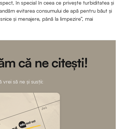
spect, în special în ceea ce privește turbiditatea și
omandăm evitarea consumului de apă pentru băut și
asnice și menajere, până la limpezire”, mai
m că ne citești!
 vrei să ne și susții: