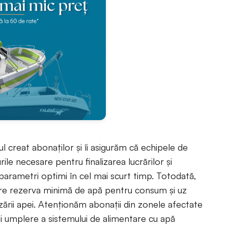
 creat abonaților și îi asigurăm că echipele de
le necesare pentru finalizarea lucrărilor și
a parametri optimi în cel mai scurt timp. Totodată,
sigure rezerva minimă de apă pentru consum și uz
izării apei. Atenționăm abonații din zonele afectate
și umplere a sistemului de alimentare cu apă