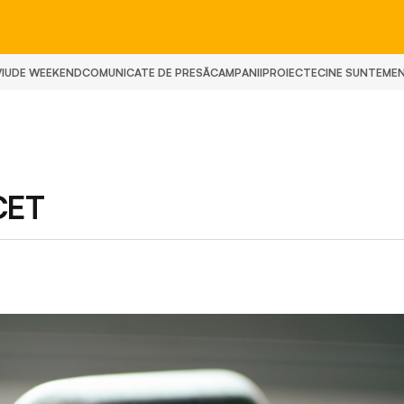
IU
DE WEEKEND
COMUNICATE DE PRESĂ
CAMPANII
PROIECTE
CINE SUNTEM
E
 CET