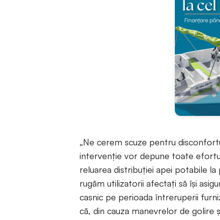
„Ne cerem scuze pentru disconfortul
intervenție vor depune toate eforturi
reluarea distribuției apei potabile l
rugăm utilizatorii afectați să își a
casnic pe perioada întreruperii furn
că, din cauza manevrelor de golire 