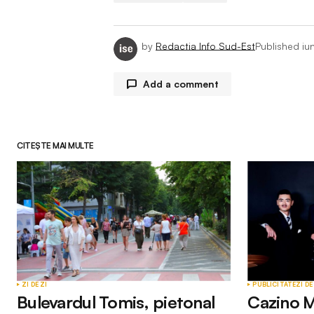
by
Redactia Info Sud-Est
Published
iu
Add a comment
CITEȘTE MAI MULTE
Adresa ta de email nu va fi publicată.
Comment
*
Your Name
*
ZI DE ZI
PUBLICITATE
ZI DE
Bulevardul Tomis, pietonal
Cazino M