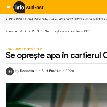
ZI DE ZI
INVESTIGAȚII
VIDEO
debunkeria
REPORTAJ
EXTERNE
OPINII
INTERV
Prima pagină
ZI DE ZI
Se oprește apa în cartierul CET
COMUNICATE DE PRESĂ
ZI DE ZI
Se oprește apa în cartierul
by
Redactia Info Sud-Est
2 iunie 2026