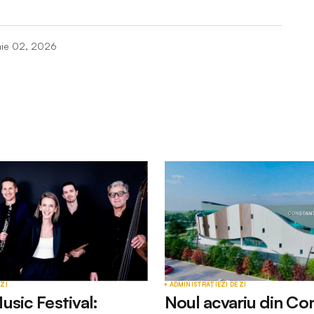
nie 02, 2026
Câmpurile obligatorii sunt marcate cu
*
Your E-mail
*
 ZI
ADMINISTRAȚIE
ZI DE ZI
usic Festival:
Noul acvariu din Co