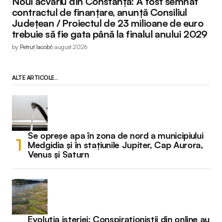
Noul acvariu din Constanța: A fost semnat
contractul de finanțare, anunță Consiliul
Județean / Proiectul de 23 milioane de euro
trebuie să fie gata până la finalul anului 2029
by
Petruț Iacob
6 august 2026
ALTE ARTICOLE...
Se opreșe apa în zona de nord a municipiului
Medgidia și în stațiunile Jupiter, Cap Aurora,
Venus și Saturn
Evoluția isteriei: Conspiraționiștii din online au