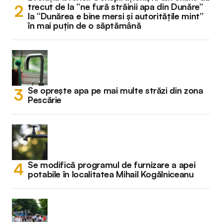
trecut de la “ne fură străinii apa din Dunăre”
la “Dunărea e bine mersi și autoritățile mint”
în mai puțin de o săptămână
Se oprește apa pe mai multe străzi din zona
Pescărie
Se modifică programul de furnizare a apei
potabile în localitatea Mihail Kogălniceanu