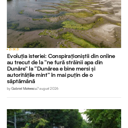
ZI DE ZI
Evoluția isteriei: Conspiraționiștii din online
au trecut de la “ne fură străinii apa din
Dunăre” la “Dunărea e bine mersi și
autoritățile mint” în mai puțin de o
săptămână
by
Gabriel Mateescu
7 august 2026