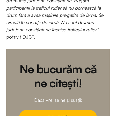
drumurile județene constănțene. Rugăm
participanții la traficul rutier să nu pornească la
drum fără a avea mașinile pregătite de iarnă. Se
circulă în condiții de iarnă. Nu sunt drumuri
județene constănțene închise traficului rutier”
,
potrivit DJCT.
Ne bucurăm că
ne citești!
Dacă vrei să ne și susții: