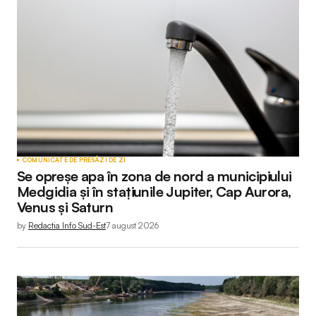
Adresa ta de email nu va fi publicată.
Câmpurile
obligatorii sunt marcate cu
*
Comment
*
Your Name
*
COMUNICATE DE PRESĂ
ZI DE ZI
Se opreșe apa în zona de nord a municipiului
Your E-mail
*
Medgidia și în stațiunile Jupiter, Cap Aurora,
Venus și Saturn
by
Redactia Info Sud-Est
7 august 2026
Submit Comment