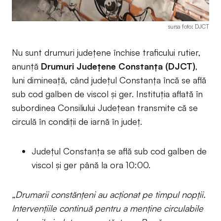
sursa foto: DJCT
Nu sunt drumuri județene închise traficului rutier,
anunță
Drumuri Județene Constanța
(DJCT)
,
luni dimineață, când județul Constanța încă se află
sub cod galben de viscol și ger. Instituția aflată în
subordinea Consiliului Județean transmite că se
circulă în condiții de iarnă în județ.
Județul Constanța se află sub cod galben de
viscol și ger până la ora 10:00.
„Drumarii constănțeni au acționat pe timpul nopții.
Intervențiile continuă pentru a menține circulabile