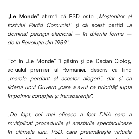
„Le Monde”
afirmă că PSD este
„Moștenitor al
fostului Partid Comunist“
și că acest partid
„a
dominat peisajul electoral – în diferite forme –
de la Revoluția din 1989“
.
Tot în „Le Monde” îl găsim și pe Dacian Cioloș,
actualul premier al României, descris ca fiind
„marele perdant al acestor alegeri“, dar și ca
liderul unui Guvern „care a avut ca priorități lupta
împotriva corupției și transparența“
.
„De fapt, cel mai eficace a fost DNA care a
multiplicat procedurile și arestările spectaculoase
în ultimele luni. PSD, care preamărește virtuțile