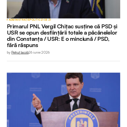
ADMINISTRAȚIE
POLITIC
ZI DE ZI
Primarul PNL Vergil Chițac susține că PSD și
USR se opun desființării totale a păcănelelor
din Constanța / USR: E o minciună / PSD,
fără răspuns
by
Petruț Iacob
26 iunie 2026