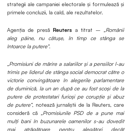
strategii ale campaniei electorale şi formulează şi
primele concluzii, la cald, ale rezultatelor.
Agenția de presă
Reuters
a titrat –
„Românii
aleg pâine, nu cătușe, în timp ce stânga se
întoarce la putere“
.
„Promisiuni de mărire a salariilor și a pensiilor l-au
trimis pe liderul de stânga social democrat către o
victorie convingătoare în alegerile parlamentare
de duminică, la un an după ce au fost scoși de la
putere de protestatari furioși pe corupție și abuz
de putere“
, notează jurnaliștii de la Reuters, care
consideră că
„Promisiunile PSD de a pune mai
mulți bani în buzunarele oamenilor s-au dovedit
mai atrăgătoare pentru alegători decât