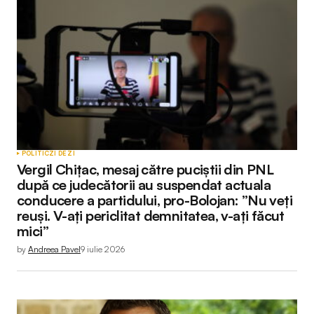
POLITIC
ZI DE ZI
Vergil Chițac, mesaj către puciștii din PNL
după ce judecătorii au suspendat actuala
conducere a partidului, pro-Bolojan: ”Nu veți
reuși. V-ați periclitat demnitatea, v-ați făcut
mici”
by
Andreea Pavel
9 iulie 2026