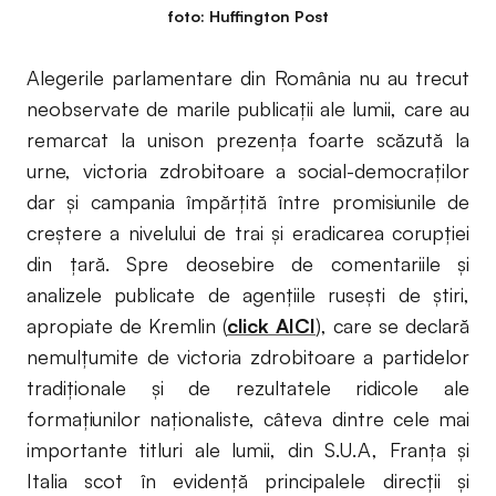
foto: Huffington Post
Alegerile parlamentare din România nu au trecut
neobservate de marile publicații ale lumii, care au
remarcat la unison prezența foarte scăzută la
urne, victoria zdrobitoare a social-democraților
dar și campania împărțită între promisiunile de
creștere a nivelului de trai și eradicarea corupției
din țară. Spre deosebire de comentariile şi
analizele publicate de agenţiile ruseşti de ştiri,
apropiate de Kremlin (
click AICI
), care se declară
nemulţumite de victoria zdrobitoare a partidelor
tradiţionale şi de rezultatele ridicole ale
formaţiunilor naţionaliste, câteva dintre cele mai
importante titluri ale lumii, din S.U.A, Franţa şi
Italia scot în evidenţă principalele direcţii şi