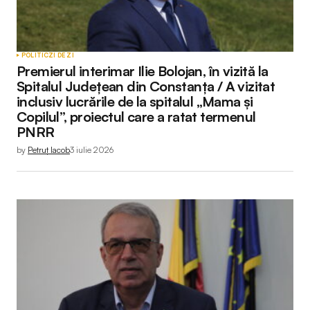
POLITIC
ZI DE ZI
Premierul interimar Ilie Bolojan, în vizită la
Spitalul Județean din Constanța / A vizitat
inclusiv lucrările de la spitalul „Mama și
Copilul”, proiectul care a ratat termenul
PNRR
by
Petruț Iacob
3 iulie 2026