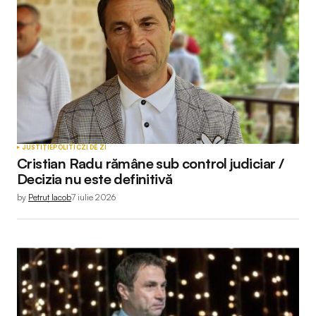
JUSTIȚIE
POLITIC
ZI DE ZI
Cristian Radu rămâne sub control judiciar /
Decizia nu este definitivă
by
Petruț Iacob
7 iulie 2026