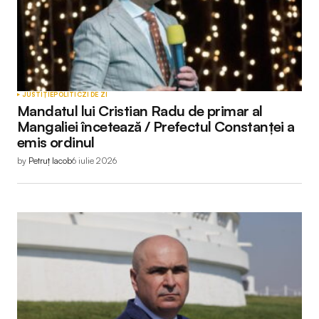
JUSTIȚIE
POLITIC
ZI DE ZI
Mandatul lui Cristian Radu de primar al
Mangaliei încetează / Prefectul Constanței a
emis ordinul
by
Petruț Iacob
6 iulie 2026