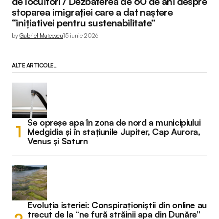
de locuitori / Dezbaterea de 60 de ani despre
stoparea imigrației care a dat naștere
“inițiativei pentru sustenabilitate”
by
Gabriel Mateescu
15 iunie 2026
ALTE ARTICOLE...
Se opreșe apa în zona de nord a municipiului
Medgidia și în stațiunile Jupiter, Cap Aurora,
Venus și Saturn
Evoluția isteriei: Conspiraționiștii din online au
trecut de la “ne fură străinii apa din Dunăre”