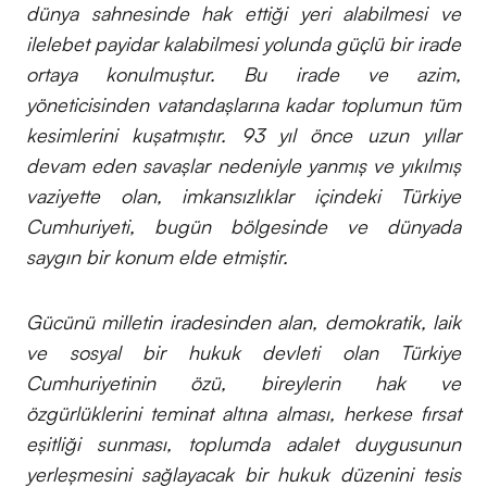
dünya sahnesinde hak ettiği yeri alabilmesi ve
ilelebet payidar kalabilmesi yolunda güçlü bir irade
ortaya konulmuştur. Bu irade ve azim,
yöneticisinden vatandaşlarına kadar toplumun tüm
kesimlerini kuşatmıştır. 93 yıl önce uzun yıllar
devam eden savaşlar nedeniyle yanmış ve yıkılmış
vaziyette olan, imkansızlıklar içindeki Türkiye
Cumhuriyeti, bugün bölgesinde ve dünyada
saygın bir konum elde etmiştir.
Gücünü milletin iradesinden alan, demokratik, laik
ve sosyal bir hukuk devleti olan Türkiye
Cumhuriyetinin özü, bireylerin hak ve
özgürlüklerini teminat altına alması, herkese fırsat
eşitliği sunması, toplumda adalet duygusunun
yerleşmesini sağlayacak bir hukuk düzenini tesis