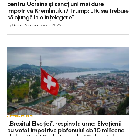
pentru Ucraina și sancțiuni mai dure
împotriva Kremlinului / Trump: „Rusia trebuie
să ajungă la o înțelegere”
by
Gabriel Mateescu
17 iunie 2026
EXTERNE
ZI DE ZI
„Brexitul Elveției”, respins la urne: Elvețienii
au votat împotriva plafonului de 10 milioane