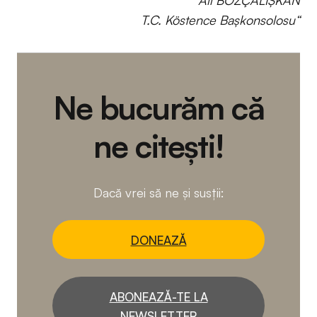
Ali BOZÇALIŞKAN
T.C. Köstence Başkonsolosu“
Ne bucurăm că
ne citești!
Dacă vrei să ne și susții:
DONEAZĂ
ABONEAZĂ-TE LA
NEWSLETTER