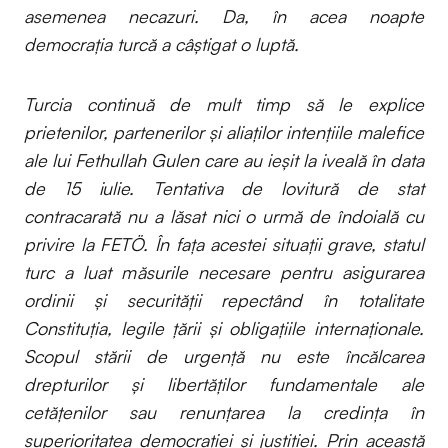
asemenea necazuri. Da, în acea noapte
democrația turcă a câștigat o luptă.
Turcia continuă de mult timp să le explice
prietenilor, partenerilor și aliaților intențiile malefice
ale lui Fethullah Gulen care au ieșit la iveală în data
de 15 iulie. Tentativa de lovitură de stat
contracarată nu a lăsat nici o urmă de îndoială cu
privire la FETÖ. În fața acestei situații grave, statul
turc a luat măsurile necesare pentru asigurarea
ordinii și securității repectând în totalitate
Constituția, legile țării și obligațiile internaționale.
Scopul stării de urgență nu este încălcarea
drepturilor și libertăților fundamentale ale
cetățenilor sau renunțarea la credința în
superioritatea democrației și justiției. Prin această