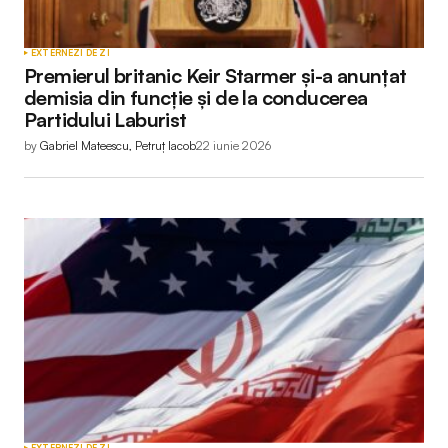
EXTERNE
ZI DE ZI
Premierul britanic Keir Starmer și-a anunțat
demisia din funcție și de la conducerea
Partidului Laburist
by
Gabriel Mateescu, Petruț Iacob
22 iunie 2026
EXTERNE
ZI DE ZI