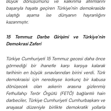
Büyük dönüşümünü ve kalkınma atılımlarını
başarıyla hayata geçiren Türkiye’nin demokraside
ulaştığı aşama ise dünyanın hayranlığını
kazanmıştır.
15 Temmuz Darbe Girişimi ve Türkiye’nin
Demokrasi Zaferi
Türkiye Cumhuriyeti 15 Temmuz gecesi daha önce
görmediği bir ihanetle karşı karşıya kalarak
tarihinin en büyük sınavlarından birini verdi. Türk
demokrasisi için neredeyse korkunç bir kabusa
dönüşecek olan askerin arasına gizlenmiş
Fethullahçı Terör Örgütü (FETÖ) bağlantılı hain
darbeciler, Türkiye Cumhuriyeti Cumhurbaşkanı ve
anayasal düzeniyle birlikte demokratik yollarla