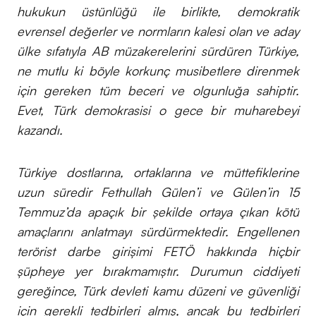
hukukun üstünlüğü ile birlikte, demokratik
evrensel değerler ve normların kalesi olan ve aday
ülke sıfatıyla AB müzakerelerini sürdüren Türkiye,
ne mutlu ki böyle korkunç musibetlere direnmek
için gereken tüm beceri ve olgunluğa sahiptir.
Evet, Türk demokrasisi o gece bir muharebeyi
kazandı.
Türkiye dostlarına, ortaklarına ve müttefiklerine
uzun süredir Fethullah Gülen’i ve Gülen’in 15
Temmuz’da apaçık bir şekilde ortaya çıkan kötü
amaçlarını anlatmayı sürdürmektedir. Engellenen
terörist darbe girişimi FETÖ hakkında hiçbir
şüpheye yer bırakmamıştır. Durumun ciddiyeti
gereğince, Türk devleti kamu düzeni ve güvenliği
için gerekli tedbirleri almış, ancak bu tedbirleri