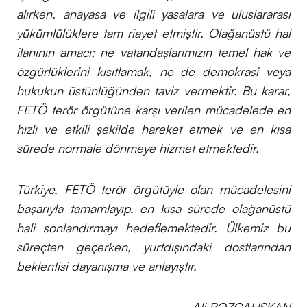
alırken, anayasa ve ilgili yasalara ve uluslararası
yükümlülüklere tam riayet etmiştir. Olağanüstü hal
ilanının amacı; ne vatandaşlarımızın temel hak ve
özgürlüklerini kısıtlamak, ne de demokrasi veya
hukukun üstünlüğünden taviz vermektir. Bu karar,
FETÖ terör örgütüne karşı verilen mücadelede en
hızlı ve etkili şekilde hareket etmek ve en kısa
sürede normale dönmeye hizmet etmektedir.
Türkiye, FETÖ terör örgütüyle olan mücadelesini
başarıyla tamamlayıp, en kısa sürede olağanüstü
hali sonlandırmayı hedeflemektedir. Ülkemiz bu
süreçten geçerken, yurtdışındaki dostlarından
beklentisi dayanışma ve anlayıştır.