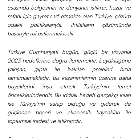
esasında bölgesinin ve dünyanın istikrar, huzur ve
refahı için gayret sarf etmekte olan Türkiye, çözüm
odaklı politikalarıyla, ihtilafların çözümünde
başarıyla rol üstlenmektedir.
Türkiye Cumhuriyeti bugün, güçlü bir vizyonla
2023 hedeflerine doğru ilerlemekte, büyüklüğüne
yakışan, gıpta ile bakılan projeleri hızla
tamamlamaktadır. Bu kazanımlarının üzerine daha
büyüklerini inşa etmek Türkiye’nin temel
önceliklerindendir. Bu iddialı hedefi gerçekçi kılan
ise Türkiye’nin sahip olduğu ve giderek de
güçlenen beşeri ve ekonomik kaynakları ile
toplumsal iradesi ve istikrarıdır.