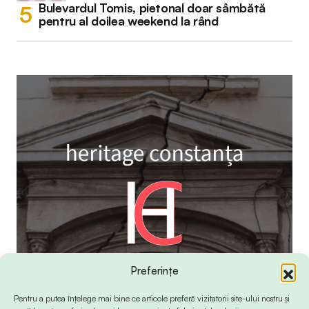
Bulevardul Tomis, pietonal doar sâmbătă
pentru al doilea weekend la rând
Preferințe
Pentru a putea înțelege mai bine ce articole preferă vizitatorii site-ului nostru și