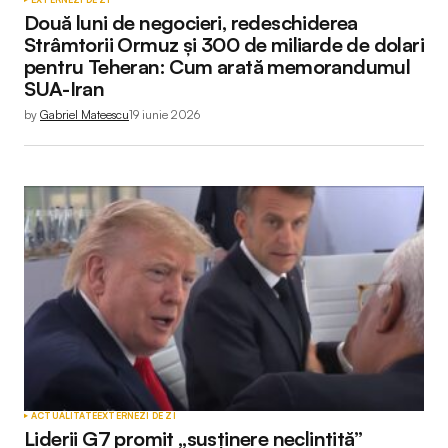
Două luni de negocieri, redeschiderea
Strâmtorii Ormuz și 300 de miliarde de dolari
pentru Teheran: Cum arată memorandumul
SUA-Iran
by
Gabriel Mateescu
19 iunie 2026
ACTUALITATE
EXTERNE
ZI DE ZI
Liderii G7 promit „susținere neclintită”