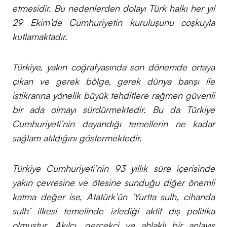
etmesidir. Bu nedenlerden dolayı Türk halkı her yıl
29 Ekim’de Cumhuriyetin kuruluşunu coşkuyla
kutlamaktadır.
Türkiye, yakın coğrafyasında son dönemde ortaya
çıkan ve gerek bölge, gerek dünya barışı ile
istikrarına yönelik büyük tehditlere rağmen güvenli
bir ada olmayı sürdürmektedir. Bu da Türkiye
Cumhuriyeti’nin dayandığı temellerin ne kadar
sağlam atıldığını göstermektedir.
Türkiye Cumhuriyeti’nin 93 yıllık süre içerisinde
yakın çevresine ve ötesine sunduğu diğer önemli
katma değer ise, Atatürk’ün ‘Yurtta sulh, cihanda
sulh’ ilkesi temelinde izlediği aktif dış politika
olmuştur. Akılcı, gerçekçi ve ahlaklı bir anlayış