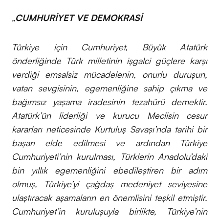
„
CUMHURİYET VE DEMOKRASİ
Türkiye için Cumhuriyet, Büyük Atatürk
önderliğinde Türk milletinin işgalci güçlere karşı
verdiği emsalsiz mücadelenin, onurlu duruşun,
vatan sevgisinin, egemenliğine sahip çıkma ve
bağımsız yaşama iradesinin tezahürü demektir.
Atatürk’ün liderliği ve kurucu Meclisin cesur
kararları neticesinde Kurtuluş Savaşı’nda tarihi bir
başarı elde edilmesi ve ardından Türkiye
Cumhuriyeti’nin kurulması, Türklerin Anadolu’daki
bin yıllık egemenliğini ebedileştiren bir adım
olmuş, Türkiye’yi çağdaş medeniyet seviyesine
ulaştıracak aşamaların en önemlisini teşkil etmiştir.
Cumhuriyet’in kuruluşuyla birlikte, Türkiye’nin