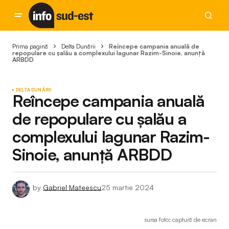
Prima pagină
Delta Dunării
Reîncepe campania anuală de
repopulare cu șalău a complexului lagunar Razim-Sinoie, anunță
ARBDD
DELTA DUNĂRII
Reîncepe campania anuală
de repopulare cu șalău a
complexului lagunar Razim-
Sinoie, anunță ARBDD
by
Gabriel Mateescu
25 martie 2024
sursa foto: captură de ecran