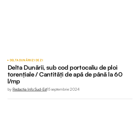
DELTA DUNĂRII
ZI DE ZI
Delta Dunării, sub cod portocaliu de ploi
torențiale / Cantități de apă de până la 60
l/mp
by
Redactia Info Sud-Est
15 septembrie 2024