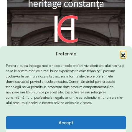
Preferințe
Pentru a putea înțelege mai bine ce articole preferă vizitatorii site-ului nostru și
ca să le putem oferi cele mai bune experiențe folosim tehnologii precum
cookie-urile pentru a stoca și/sau accesa informațiile despre preferințele
dumneavoastră privind articolele noastre. Consimțământul pentru aceste
tehnologii ne va permite să procesăm date precum comportamentul de
navigare sau ID-uri unice pe acest site. Dezactivarea sau retragerea
consimțământului poate afecta negativ anumite caracteristici și funcții ale site-
ului precum și deciziile noastre privind articolele viitoare.
Accept