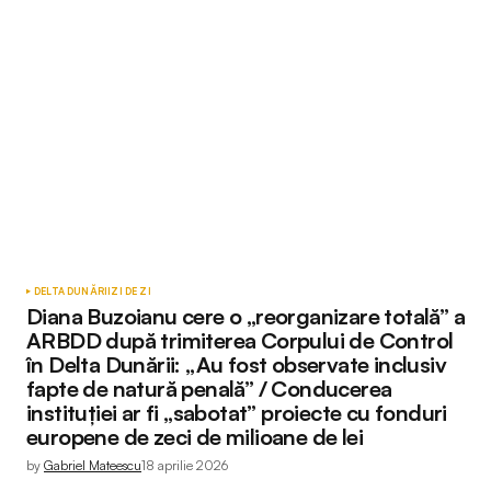
DELTA DUNĂRII
ZI DE ZI
Diana Buzoianu cere o „reorganizare totală” a
ARBDD după trimiterea Corpului de Control
în Delta Dunării: „Au fost observate inclusiv
fapte de natură penală” / Conducerea
instituției ar fi „sabotat” proiecte cu fonduri
europene de zeci de milioane de lei
by
Gabriel Mateescu
18 aprilie 2026