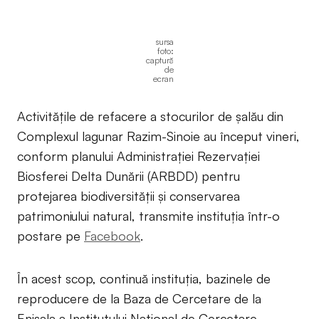
sursa
foto:
captură
de
ecran
Activitățile de refacere a stocurilor de șalău din
Complexul lagunar Razim-Sinoie au început vineri,
conform planului Administrației Rezervației
Biosferei Delta Dunării (ARBDD) pentru
protejarea biodiversității și conservarea
patrimoniului natural, transmite instituția într-o
postare pe
Facebook
.
În acest scop, continuă instituția, bazinele de
reproducere de la Baza de Cercetare de la
Enisala a Institutului Național de Cercetare-