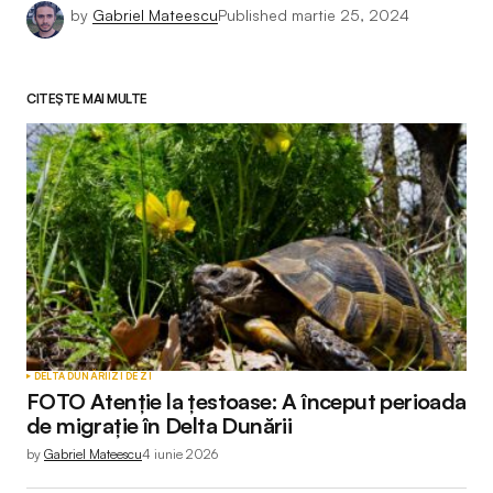
by
Gabriel Mateescu
Published
martie 25, 2024
CITEȘTE MAI MULTE
DELTA DUNĂRII
ZI DE ZI
FOTO Atenție la țestoase: A început perioada
de migrație în Delta Dunării
by
Gabriel Mateescu
4 iunie 2026