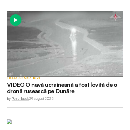
DELTA DUNĂRII
ZI DE ZI
VIDEO O navă ucraineană a fost lovită de o
dronă rusească pe Dunăre
by
Petruț Iacob
29 august 2025