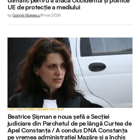
climatic pentru a ataca Occidentul și politice
UE de protecție a mediului
by
Gabriel Mateescu
19 mai 2026
ACTUALITATE
RECOMANDATE
ZI DE ZI
Beatrice Șișman e noua șefă a Secției
judiciare din Parchetul de pe lângă Curtea de
Apel Constanța / A condus DNA Constanța
pe vremea administrației Mazăre și a închis