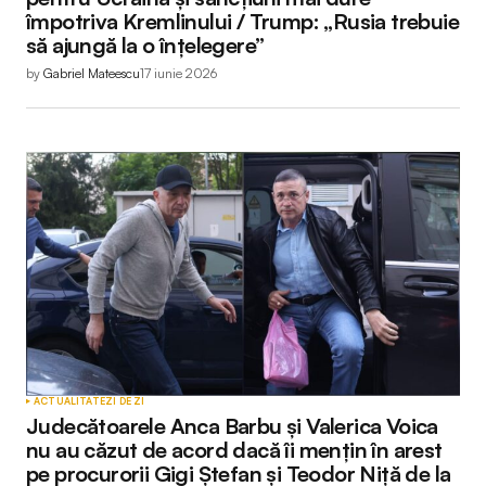
împotriva Kremlinului / Trump: „Rusia trebuie
să ajungă la o înțelegere”
by
Gabriel Mateescu
17 iunie 2026
ACTUALITATE
ZI DE ZI
Judecătoarele Anca Barbu și Valerica Voica
nu au căzut de acord dacă îi mențin în arest
pe procurorii Gigi Ștefan și Teodor Niță de la