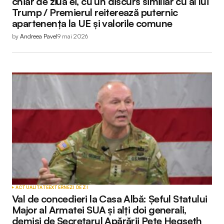
chiar de ziua ei, cu un discurs similiar cu al lui
Trump / Premierul reiterează puternic
apartenența la UE și valorile comune
by
Andreea Pavel
9 mai 2026
ACTUALITATE
EXTERNE
ZI DE ZI
Val de concedieri la Casa Albă: Șeful Statului
Major al Armatei SUA și alți doi generali,
demiși de Secretarul Apărării Pete Hegseth