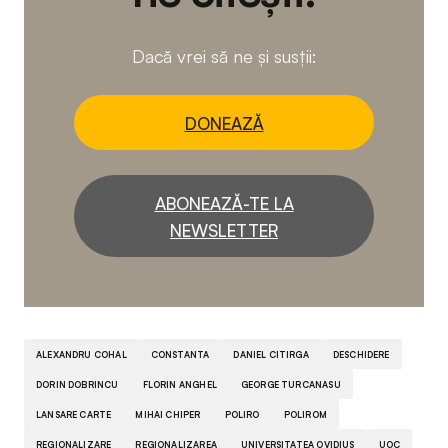
Dacă vrei să ne și susții:
DONEAZĂ
ABONEAZĂ-TE LA
NEWSLETTER
ALEXANDRU COHAL
CONSTANTA
DANIEL CITIRGA
DESCHIDERE
DORIN DOBRINCU
FLORIN ANGHEL
GEORGE TURCANASU
LANSARE CARTE
MIHAI CHIPER
POLIRO
POLIROM
REGIONALIZARE
REGIONALIZAREA
UNIVERSITATEA OVIDIUS
UOC