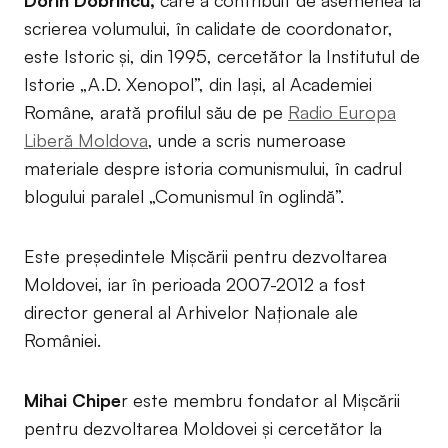
Dorin Dobrincu,
care a contribuit de asemenea la
scrierea volumului, în calidate de coordonator,
este Istoric și, din 1995, cercetător la Institutul de
Istorie „A.D. Xenopol”, din Iași, al Academiei
Române, arată profilul său de pe
Radio Europa
Liberă Moldova
, unde a scris numeroase
materiale despre istoria comunismului, în cadrul
blogului paralel „Comunismul în oglindă”.
Este președintele Mișcării pentru dezvoltarea
Moldovei, iar în perioada 2007-2012 a fost
director general al Arhivelor Naționale ale
României.
Mihai Chipe
r este membru fondator al Mișcării
pentru dezvoltarea Moldovei și cercetător la