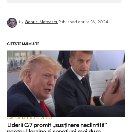
by
Gabriel Mateescu
Published
aprilie 16, 2024
CITEȘTE MAI MULTE
ACTUALITATE
EXTERNE
ZI DE ZI
Liderii G7 promit „susținere neclintită”
pentru Ucraina și sancțiuni mai dure