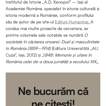
Institutul de Istorie „A.D. Xenopol“ – Iași al
Academiei Române, specialist în istorie culturală și
istoria modernă a României, conform profilului
său de autor de pe site-ul
Editurii Humanitas.
A
condus mai multe proiecte de cercetare, iar
printre volumele sale notabile se numără
O
societate în căutarea onoarei: Duel și masculinitate
în România (1859–1914)
(Editura Universității „Al.I.
Cuza“, Iași, 2012) și „1
848: Memorie și uitare în
România celei de-a doua jumătăți a secolului XIX
„.
Ne bucurăm că
ne citești!