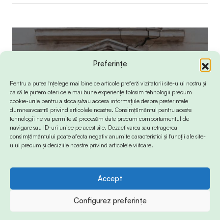
Preferințe
Pentru a putea înțelege mai bine ce articole preferă vizitatorii site-ului nostru și
ca să le putem oferi cele mai bune experiențe folosim tehnologii precum
cookie-urile pentru a stoca și/sau accesa informațiile despre preferințele
dumneavoastră privind articolele noastre. Consimțământul pentru aceste
tehnologii ne va permite să procesăm date precum comportamentul de
navigare sau ID-uri unice pe acest site. Dezactivarea sau retragerea
consimțământului poate afecta negativ anumite caracteristici și funcții ale site-
ului precum și deciziile noastre privind articolele viitoare.
Accept
Configurez preferințe