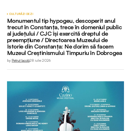
DAAAAAA DOOOOAAAAAMMNNEEEE sa NUUU
mai CAAANDIIDEZE ca atata i trebe. O sa se
CULTURĂ
ZI DE ZI
gaseasca cine sa i prezinte adevarata fata ca sa
Monumentul tip hypogeu, descoperit anul
trecut în Constanța, trece în domeniul public
nu mai ajunga nicaieri ca e mai rau ca toti gunoierii
al județului / CJC își exercită dreptul de
de Cta la un loc.
preempțiune / Directoarea Muzeului de
Istorie din Constanța: Ne dorim să facem
Muzeul Creștinismului Timpuriu în Dobrogea
by
Petruț Iacob
28 iulie 2026