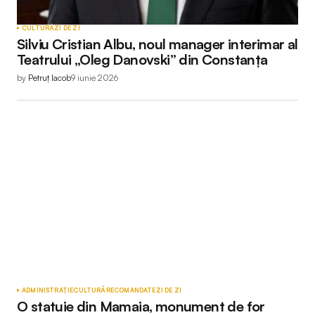
CULTURĂ
ZI DE ZI
Silviu Cristian Albu, noul manager interimar al
Teatrului „Oleg Danovski” din Constanța
by
Petruț Iacob
9 iunie 2026
ADMINISTRAȚIE
CULTURĂ
RECOMANDATE
ZI DE ZI
O statuie din Mamaia, monument de for