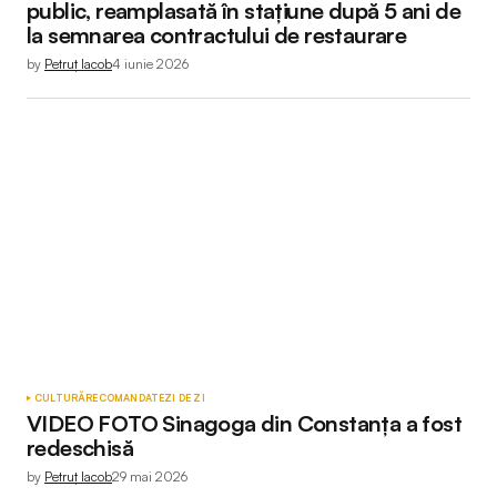
public, reamplasată în stațiune după 5 ani de
la semnarea contractului de restaurare
by
Petruț Iacob
4 iunie 2026
CULTURĂ
RECOMANDATE
ZI DE ZI
VIDEO FOTO Sinagoga din Constanța a fost
redeschisă
by
Petruț Iacob
29 mai 2026