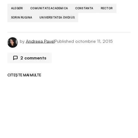
ALEGERI
COMUNITATE ACADEMICA
CONSTANTA
RECTOR
SORIN RUGINA
UNIVERSITATEA OVIDIUS
by
Andreea Pavel
Published
octombrie 11, 2015
2 comments
da
29 noiembrie 2015 la 18:45
CITEȘTE MAI MULTE
Fir ar mama ei de ACADEMIE. Acest fenomen
are ce are cu Academia, e obsedat rau, n are
habar pe ce lume traieste. Ar fi cazul sa abereze
in alcool.
didi
14 ianuarie 2016 la 19:25