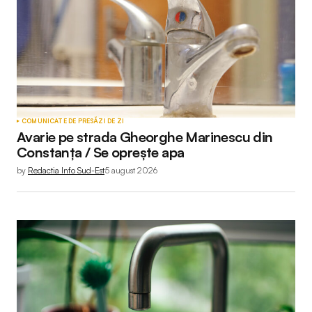
COMUNICATE DE PRESĂ
ZI DE ZI
Avarie pe strada Gheorghe Marinescu din
Constanța / Se oprește apa
by
Redactia Info Sud-Est
5 august 2026