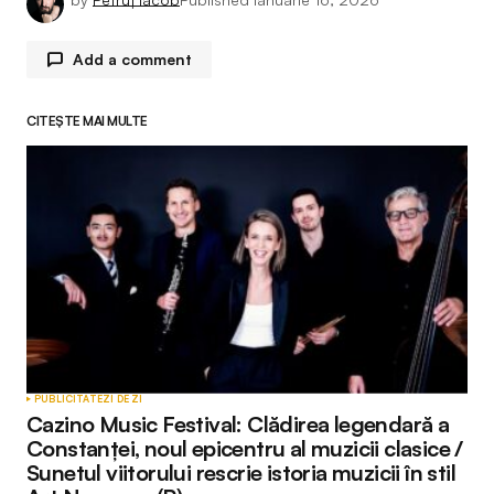
Add a comment
CITEȘTE MAI MULTE
Adresa ta de email nu va fi publicată.
Câmpurile
obligatorii sunt marcate cu
*
Comment
*
Your Name
*
PUBLICITATE
ZI DE ZI
Cazino Music Festival: Clădirea legendară a
Your E-mail
*
Constanței, noul epicentru al muzicii clasice /
Sunetul viitorului rescrie istoria muzicii în stil