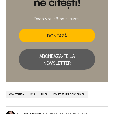
ne citești!
Dacă vrei să ne și susții:
DONEAZĂ
ABONEAZĂ-TE LA
NEWSLETTER
CONSTANTA
DNA
MITA
POLITIST IPJ CONSTANTA
by
Petruț Iacob
Published
ianuarie 16, 2026