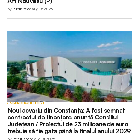
Art Nouveau (P)
by
Publicitate
6 august 2026
Submit Comment
ADMINISTRAȚIE
ZI DE ZI
Noul acvariu din Constanța: A fost semnat
contractul de finanțare, anunță Consiliul
Județean / Proiectul de 23 milioane de euro
trebuie să fie gata până la finalul anului 2029
by
Petruț Iacob
6 august 2026