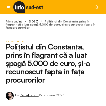
Prima pagină
ZI DE ZI
Polițistul din Constanța, prins în
flagrant că a luat șpagă 5.000 de euro, și-a recunoscut fapta în
fața procurorilor
JUSTIȚIE
ZI DE ZI
Polițistul din Constanța,
prins în flagrant că a luat
șpagă 5.000 de euro, și-a
recunoscut fapta în fața
procurorilor
by
Petruț Iacob
16 ianuarie 2026