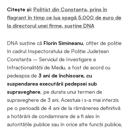
Citește și:
Polițist din Constanța, prins în
flagrant în timp ce lua șpagă 5.000 de euro de
la directorul unei firme, susține DNA
DNA susține că
Florin Simineanu
, ofițer de poliție
în cadrul Inspectoratului de Poliție Județean
Constanța – Serviciul de Investigare a
Infracționalității de Mediu, a fost de acord cu
pedeapsa de
3 ani de închisoare, cu
suspendarea executării pedepsei sub
supraveghere
, pe durata unui termen de
supraveghere de 3 ani. Acestuia i s-a mai interzis
pe o perioadă de 4 ani de la rămânerea definitivă
a hotărârii de condamnare de a fi ales în
autoritățile publice sau în orice alte funcții publice,