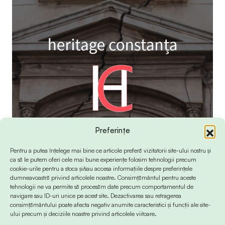
Preferințe
Pentru a putea înțelege mai bine ce articole preferă vizitatorii site-ului nostru și
ca să le putem oferi cele mai bune experiențe folosim tehnologii precum
cookie-urile pentru a stoca și/sau accesa informațiile despre preferințele
dumneavoastră privind articolele noastre. Consimțământul pentru aceste
tehnologii ne va permite să procesăm date precum comportamentul de
navigare sau ID-uri unice pe acest site. Dezactivarea sau retragerea
consimțământului poate afecta negativ anumite caracteristici și funcții ale site-
ului precum și deciziile noastre privind articolele viitoare.