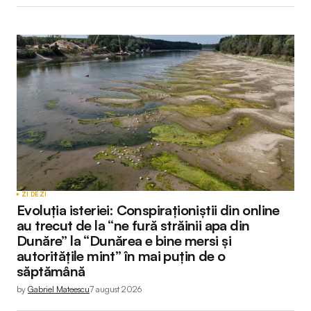
Submit Comment
ZI DE ZI
Evoluția isteriei: Conspiraționiștii din online
au trecut de la “ne fură străinii apa din
Dunăre” la “Dunărea e bine mersi și
autoritățile mint” în mai puțin de o
săptămână
by
Gabriel Mateescu
7 august 2026