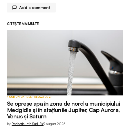
Add a comment
CITEȘTE MAI MULTE
Adresa ta de email nu va fi publicată.
Câmpurile
obligatorii sunt marcate cu
*
Comment
*
Your Name
*
COMUNICATE DE PRESĂ
ZI DE ZI
Se opreșe apa în zona de nord a municipiului
Your E-mail
*
Medgidia și în stațiunile Jupiter, Cap Aurora,
Venus și Saturn
by
Redactia Info Sud-Est
7 august 2026