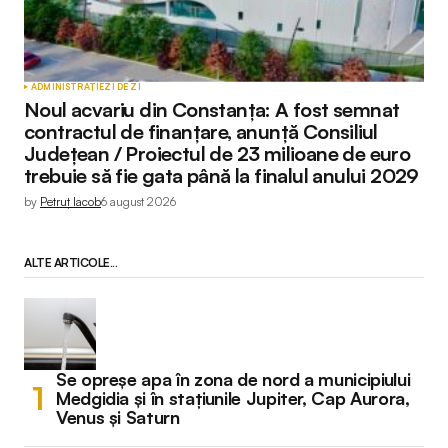
ADMINISTRAȚIE
ZI DE ZI
Noul acvariu din Constanța: A fost semnat
contractul de finanțare, anunță Consiliul
Județean / Proiectul de 23 milioane de euro
trebuie să fie gata până la finalul anului 2029
by
Petruț Iacob
6 august 2026
ALTE ARTICOLE...
Se opreșe apa în zona de nord a municipiului
Medgidia și în stațiunile Jupiter, Cap Aurora,
Venus și Saturn