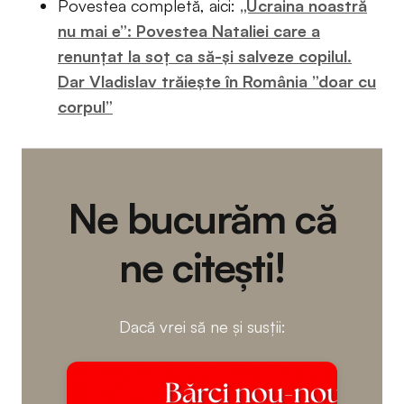
Povestea completă, aici:
„Ucraina noastră
nu mai e”: Povestea Nataliei care a
renunțat la soț ca să-și salveze copilul.
Dar Vladislav trăiește în România ”doar cu
corpul”
Ne bucurăm că
ne citești!
Dacă vrei să ne și susții: