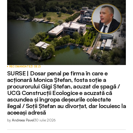
RECOMANDATE
ZI DE ZI
SURSE | Dosar penal pe firma în care e
acționară Monica Ștefan, fosta soție a
procurorului Gigi Ștefan, acuzat de șpagă /
UCG Construcţii Ecologice e acuzată că
ascundea și îngropa deșeurile colectate
ilegal / Soții Ștefan au divorțat, dar locuiesc la
aceeași adresă
by
Andreea Pavel
30 iulie 2026