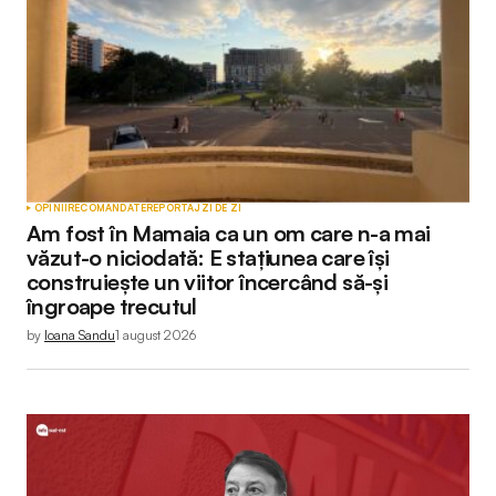
OPINII
RECOMANDATE
REPORTAJ
ZI DE ZI
Am fost în Mamaia ca un om care n-a mai
văzut-o niciodată: E stațiunea care își
construiește un viitor încercând să-și
îngroape trecutul
by
Ioana Sandu
1 august 2026