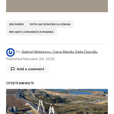
DESCHIDERE
PATRU ANI DE RAZBOI IN UCRAINA
REFUGIATE UCRAINENCE IN ROMANIA
by
Gabriel Mateescu, Oana Manițiu Delia Dascălu
Published
februarie 24, 2026
Add a comment
CITEȘTE MAI MULTE
Adresa ta de email nu va fi publicată.
Câmpurile
obligatorii sunt marcate cu
*
Comment
*