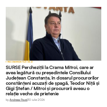
RECOMANDATE
ZI DE ZI
SURSE Percheziții la Crama Mitroi, care ar
avea legătură cu președintele Consiliului
Județean Constanța, în dosarul procurorilor
constănțeni acuzați de șpagă, Teodor Niță și
Gigi Ștefan / Mitroi și procurorii aveau o
relație veche de prietenie
by
Andreea Pavel
30 iulie 2026