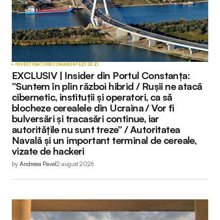
Your Name
*
INVESTIGAȚII
RECOMANDATE
ZI DE ZI
EXCLUSIV | Insider din Portul Constanța:
Your E-mail
*
”Suntem în plin război hibrid / Rușii ne atacă
cibernetic, instituții și operatori, ca să
blocheze cerealele din Ucraina / Vor fi
bulversări și tracasări continue, iar
autoritățile nu sunt treze” / Autoritatea
Submit Comment
Navală și un important terminal de cereale,
vizate de hackeri
by
Andreea Pavel
2 august 2026