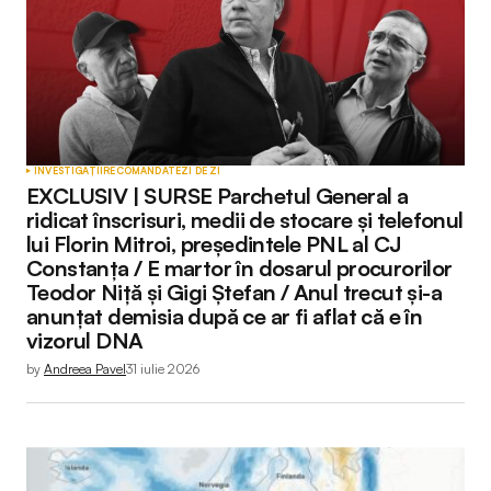
INVESTIGAȚII
RECOMANDATE
ZI DE ZI
EXCLUSIV | SURSE Parchetul General a
ridicat înscrisuri, medii de stocare și telefonul
lui Florin Mitroi, președintele PNL al CJ
Constanța / E martor în dosarul procurorilor
Teodor Niță și Gigi Ștefan / Anul trecut și-a
anunțat demisia după ce ar fi aflat că e în
vizorul DNA
by
Andreea Pavel
31 iulie 2026