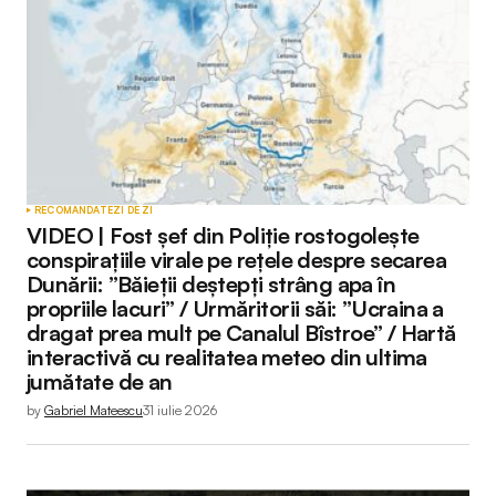
RECOMANDATE
ZI DE ZI
VIDEO | Fost șef din Poliție rostogolește
conspirațiile virale pe rețele despre secarea
Dunării: ”Băieții deștepți strâng apa în
propriile lacuri” / Urmăritorii săi: ”Ucraina a
dragat prea mult pe Canalul Bîstroe” / Hartă
interactivă cu realitatea meteo din ultima
jumătate de an
by
Gabriel Mateescu
31 iulie 2026