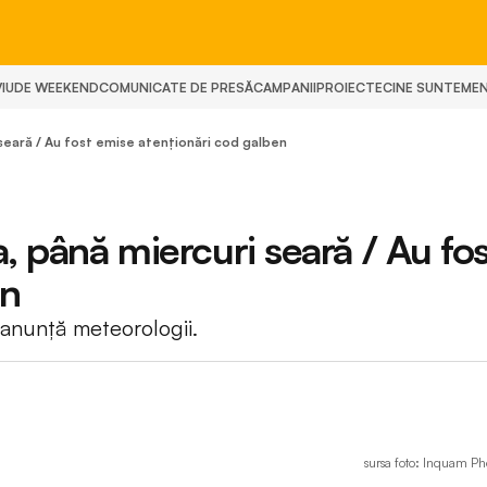
IU
DE WEEKEND
COMUNICATE DE PRESĂ
CAMPANII
PROIECTE
CINE SUNTEM
E
 seară / Au fost emise atenționări cod galben
a, până miercuri seară / Au fos
en
anunță meteorologii.
sursa foto: Inquam Pho