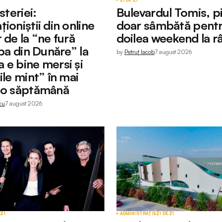
steriei:
Bulevardul Tomis, p
ioniștii din online
doar sâmbătă pentr
 de la “ne fură
doilea weekend la r
apa din Dunăre” la
by
Petruț Iacob
7 august 2026
 e bine mersi și
ile mint” în mai
 o săptămână
cu
7 august 2026
 ZI
ADMINISTRAȚIE
ZI DE ZI