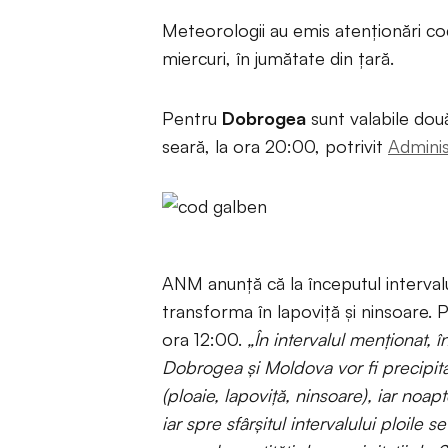
Meteorologii au emis atenționări cod
miercuri, în jumătate din țară.
Pentru
Dobrogea
sunt valabile două
seară, la ora 20:00, potrivit
Adminis
ANM anunță că la începutul intervalu
transforma în lapoviță și ninsoare. 
ora 12:00.
„În intervalul menționat, 
Dobrogea și Moldova vor fi precipitați
(ploaie, lapoviță, ninsoare), iar noa
iar spre sfârșitul intervalului ploile 