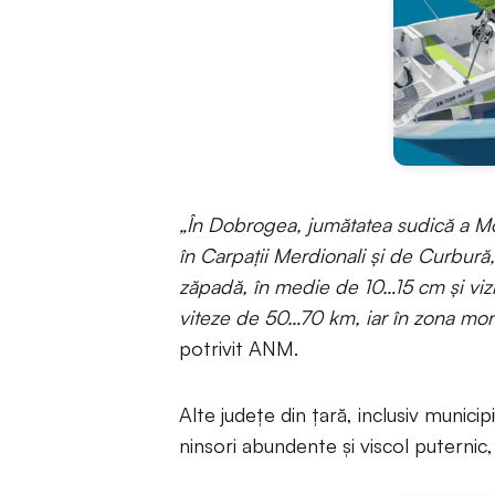
„În Dobrogea, jumătatea sudică a Mol
în Carpații Merdionali și de Curbură
zăpadă, în medie de 10…15 cm și vizi
viteze de 50…70 km, iar în zona mon
potrivit ANM.
Alte județe din țară, inclusiv municip
ninsori abundente și viscol puternic