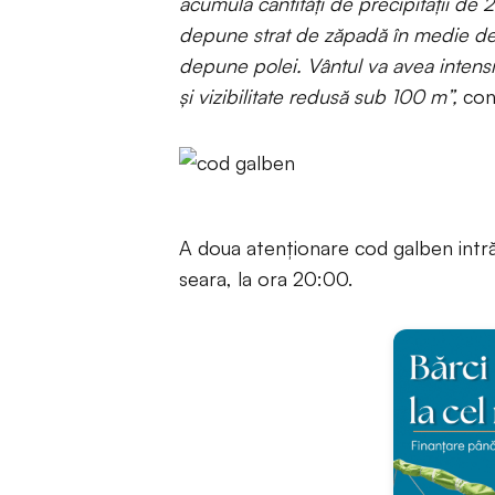
acumula cantități de precipitații de
depune strat de zăpadă în medie de 1
depune polei. Vântul va avea intensif
și vizibilitate redusă sub 100 m”,
con
A doua atenționare cod galben intră 
seara, la ora 20:00.