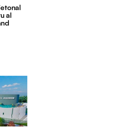
ietonal
u al
ând