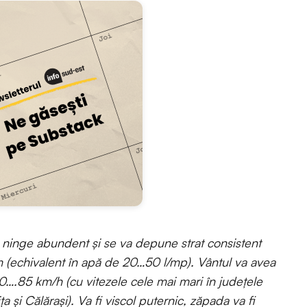
 ninge abundent și se va depune strat consistent
(echivalent în apă de 20…50 l/mp). Vântul va avea
60….85 km/h (cu vitezele cele mai mari în județele
a și Călărași). Va fi viscol puternic, zăpada va fi