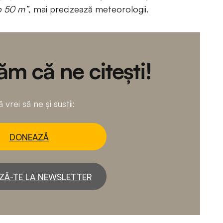
ub 50 m”
, mai precizează meteorologii.
m că ne citești!
 vrei să ne și susții:
DONEAZĂ
ZĂ-TE LA NEWSLETTER