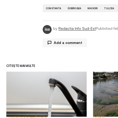
CONSTANTA
DOBROGEA
NINSORI
TULCEA
by
Redactia Info Sud-Est
Published
fe
Add a comment
CITEȘTE MAI MULTE
Adresa ta de email nu va fi publicată.
Comment
*
Your Name
*
COMUNICATE DE PRESĂ
ZI DE ZI
ZI DE ZI