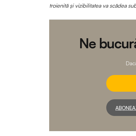
troienită și vizibilitatea va scădea s
Ne bucură
Dacă
ABONEA