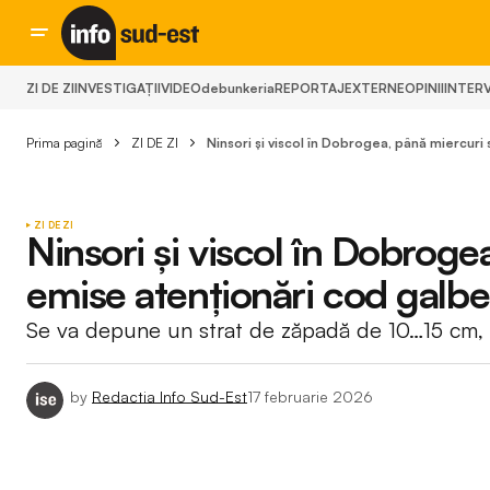
ZI DE ZI
INVESTIGAȚII
VIDEO
debunkeria
REPORTAJ
EXTERNE
OPINII
INTERV
Prima pagină
ZI DE ZI
Ninsori și viscol în Dobrogea, până miercuri
ZI DE ZI
Ninsori și viscol în Dobroge
emise atenționări cod galb
Se va depune un strat de zăpadă de 10…15 cm, 
by
Redactia Info Sud-Est
17 februarie 2026