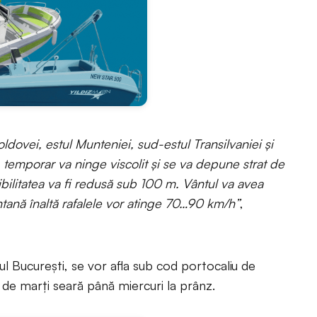
dovei, estul Munteniei, sud-estul Transilvaniei și
, temporar va ninge viscolit și se va depune strat de
bilitatea va fi redusă sub 100 m. Vântul va avea
tană înaltă rafalele vor atinge 70…90 km/h”
,
iul București, se vor afla sub cod portocaliu de
, de marți seară până miercuri la prânz.