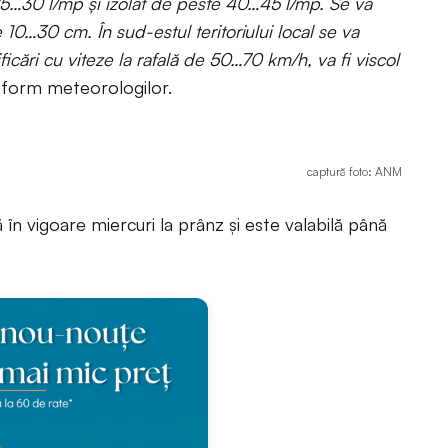
 25…30 l/mp și izolat de peste 40…45 l/mp. Se va
0…30 cm. În sud-estul teritoriului local se va
icări cu viteze la rafală de 50…70 km/h, va fi viscol
form meteorologilor.
captură foto: ANM
în vigoare miercuri la prânz și este valabilă până