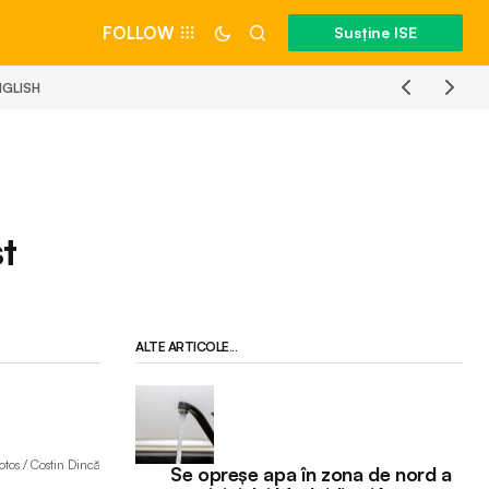
FOLLOW
Susține ISE
NGLISH
t
ALTE ARTICOLE...
tos / Costin Dincă
Se opreșe apa în zona de nord a