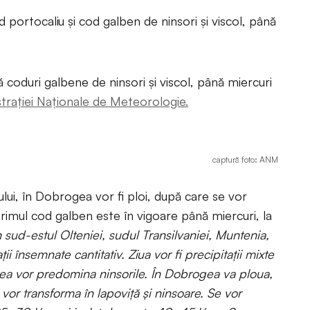
 portocaliu și cod galben de ninsori și viscol, până
 coduri galbene de ninsori și viscol, până miercuri
trației Naționale de Meteorologie.
captură foto: ANM
lui, în Dobrogea vor fi ploi, după care se vor
Primul cod galben este în vigoare până miercuri, la
în sud-estul Olteniei, sudul Transilvaniei, Muntenia,
i însemnate cantitativ. Ziua vor fi precipitații mixte
ptea vor predomina ninsorile. În Dobrogea va ploua,
se vor transforma în lapoviță și ninsoare. Se vor