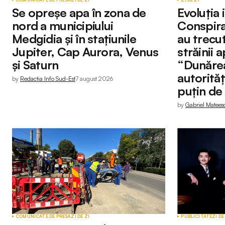
Se opreșe apa în zona de
Evoluția i
nord a municipiului
Conspiraț
Medgidia și în stațiunile
au trecut
Submit Comment
Jupiter, Cap Aurora, Venus
străinii 
și Saturn
“Dunărea
autorităț
by
Redactia Info Sud-Est
7 august 2026
puțin de
by
Gabriel Matees
COMUNICATE DE PRESĂ
ZI DE ZI
PUBLICITATE
ZI DE