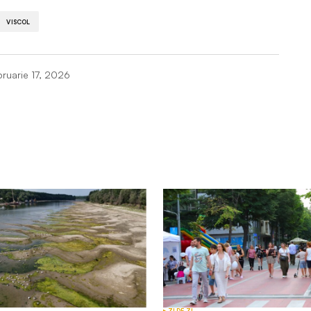
VISCOL
bruarie 17, 2026
Câmpurile obligatorii sunt marcate cu
*
Your E-mail
*
ZI DE ZI