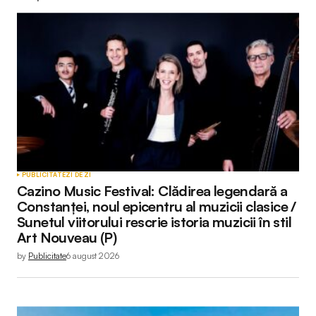
Adresa ta de email nu va fi publicată.
Câmpurile
obligatorii sunt marcate cu
*
Comment
*
Your Name
*
PUBLICITATE
ZI DE ZI
Cazino Music Festival: Clădirea legendară a
Your E-mail
*
Constanței, noul epicentru al muzicii clasice /
Sunetul viitorului rescrie istoria muzicii în stil
Art Nouveau (P)
by
Publicitate
6 august 2026
Submit Comment