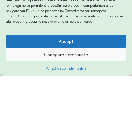
dumneavoastră privind articolele noastre. Consimțământul pentru aceste
tehnologii ne va permite să procesăm date precum comportamentul de
navigare sau ID-uri unice pe acest site. Dezactivarea sau retragerea
consimțământului poate afecta negativ anumite caracteristici și funcții ale site-
ului precum și deciziile noastre privind articolele viitoare.
Accept
Configurez preferințe
Politică de confidențialitate
© 2024 Info-Sud-Est. All Rights Reserved.