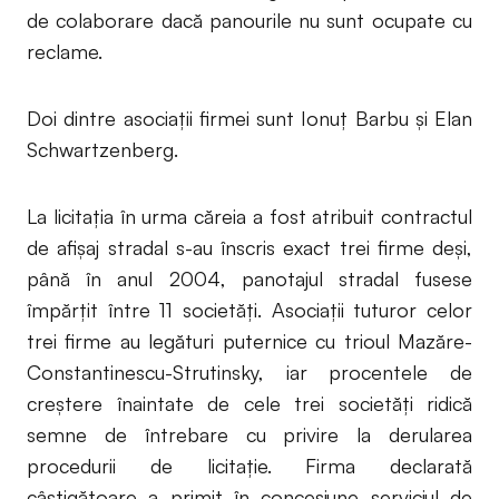
de colaborare dacă panourile nu sunt ocupate cu
reclame.
Doi dintre asociații firmei sunt Ionuț Barbu și Elan
Schwartzenberg.
La licitația în urma căreia a fost atribuit contractul
de afișaj stradal s-au înscris exact trei firme deși,
până în anul 2004, panotajul stradal fusese
împărțit între 11 societăți. Asociații tuturor celor
trei firme au legături puternice cu trioul Mazăre-
Constantinescu-Strutinsky, iar procentele de
creștere înaintate de cele trei societăți ridică
semne de întrebare cu privire la derularea
procedurii de licitație. Firma declarată
câștigătoare a primit în concesiune serviciul de