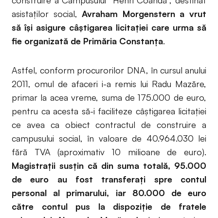
construire a Campusului ”Henri Coandă”, destinat
asistaților social,
Avraham Morgenstern a vrut
să își asigure câștigarea licitației care urma să
fie organizată de Primăria Constanța
.
Astfel, conform procurorilor DNA, în cursul anului
2011, omul de afaceri i-a remis lui Radu Mazăre,
primar la acea vreme, suma de 175.000 de euro,
pentru ca acesta să-i faciliteze câștigarea licitației
ce avea ca obiect contractul de construire a
campusului social, în valoare de 40.964.030 lei
fără TVA (aproximativ 10 milioane de euro).
Magistrații susțin că din suma totală, 95.000
de euro au fost transferați spre contul
personal al primarului, iar 80.000 de euro
către contul pus la dispoziție de fratele