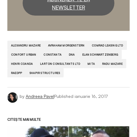
NEWSLETTER
ALEXANDRU MAZARE
AVRAHAM MORGENSTERN
COMRAD LEASING LTD
CONFORT URBAN
CONSTANTA
DNA
ELAN SCHWARTZENBERG
HENRI COANDA
LARTON CONSULTANTS LTD
MITA
RADU MAZARE
RAEDPP
SHAPIR STRUCTURES
by
Andreea Pavel
Published
ianuarie 16, 2017
CITEȘTE MAI MULTE