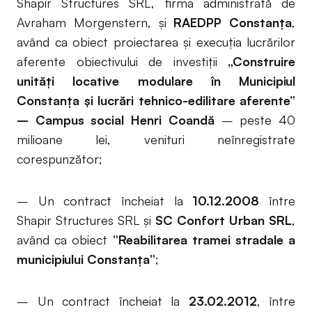
Shapir Structures SRL, firma administrată de
Avraham Morgenstern, și
RAEDPP Constanța
,
având ca obiect proiectarea și execuţia lucrărilor
aferente obiectivului de investiţii
„Construire
unităţi locative modulare în Municipiul
Constanţa şi lucrări tehnico-edilitare aferente”
– Campus social Henri Coandă
– peste 40
milioane lei, venituri neînregistrate
corespunzător;
– Un contract încheiat la
10.12.2008
între
Shapir Structures SRL și
SC Confort Urban SRL
,
având ca obiect
”Reabilitarea tramei stradale a
municipiului Constanţa”
;
– Un contract încheiat la
23.02.2012
, între