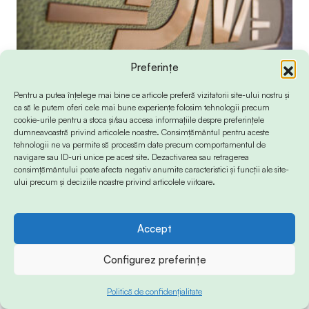
JUSTIȚIE
ZI DE ZI
Preferințe
Vameșii de la Constanța care au recunoscut
că au luat șpagă au acceptat pedepse de
Pentru a putea înțelege mai bine ce articole preferă vizitatorii site-ului nostru și
închisoare cu suspendare, susțin procurorii
ca să le putem oferi cele mai bune experiențe folosim tehnologii precum
DNA / Dosarele ajung la Tribunalul
cookie-urile pentru a stoca și/sau accesa informațiile despre preferințele
dumneavoastră privind articolele noastre. Consimțământul pentru aceste
Constanța
tehnologii ne va permite să procesăm date precum comportamentul de
by
Petruț Iacob
27 iulie 2026
navigare sau ID-uri unice pe acest site. Dezactivarea sau retragerea
consimțământului poate afecta negativ anumite caracteristici și funcții ale site-
ului precum și deciziile noastre privind articolele viitoare.
Accept
Configurez preferințe
Politică de confidențialitate