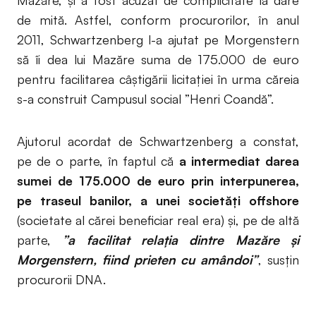
Mazăre, și a fost acuzat de complicitate la dare
de mită. Astfel, conform procurorilor, în anul
2011, Schwartzenberg l-a ajutat pe Morgenstern
să îi dea lui Mazăre suma de 175.000 de euro
pentru facilitarea câştigării licitației în urma căreia
s-a construit Campusul social ”Henri Coandă”.
Ajutorul acordat de Schwartzenberg a constat,
pe de o parte, în faptul că
a intermediat darea
sumei de 175.000 de euro prin interpunerea,
pe traseul banilor, a unei societăți offshore
(societate al cărei beneficiar real era) și, pe de altă
parte,
”a facilitat relația dintre Mazăre și
Morgenstern, fiind prieten cu amândoi”
, susțin
procurorii DNA.