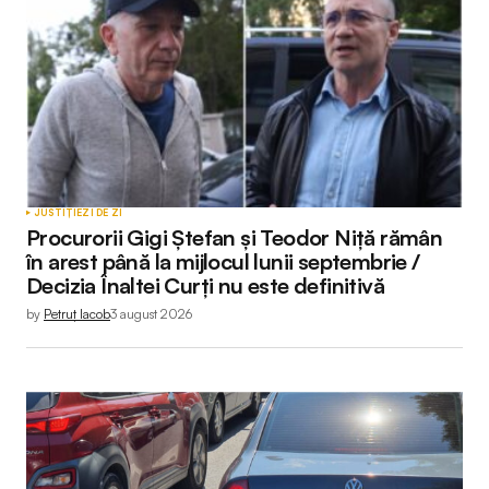
JUSTIȚIE
ZI DE ZI
Procurorii Gigi Ștefan și Teodor Niță rămân
în arest până la mijlocul lunii septembrie /
Decizia Înaltei Curți nu este definitivă
by
Petruț Iacob
3 august 2026