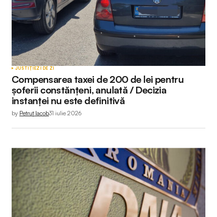
JUSTIȚIE
ZI DE ZI
Compensarea taxei de 200 de lei pentru
șoferii constănțeni, anulată / Decizia
instanței nu este definitivă
by
Petruț Iacob
31 iulie 2026