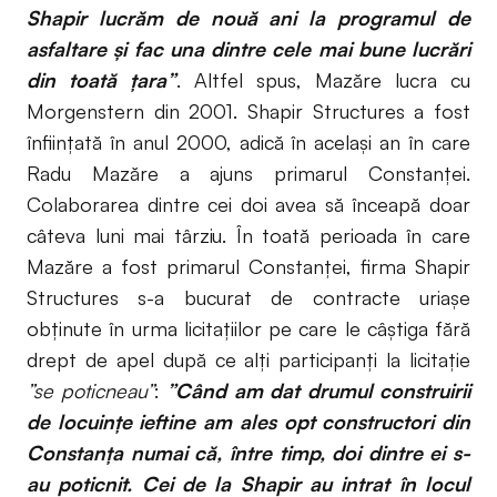
Shapir lucrăm de nouă ani la programul de
asfaltare şi fac una dintre cele mai bune lucrări
din toată ţara”
. Altfel spus, Mazăre lucra cu
Morgenstern din 2001. Shapir Structures a fost
înființată în anul 2000, adică în același an în care
Radu Mazăre a ajuns primarul Constanței.
Colaborarea dintre cei doi avea să înceapă doar
câteva luni mai târziu. În toată perioada în care
Mazăre a fost primarul Constanței, firma Shapir
Structures s-a bucurat de contracte uriașe
obținute în urma licitațiilor pe care le câștiga fără
drept de apel după ce alți participanți la licitație
”se poticneau”
:
”Când am dat drumul construirii
de locuinţe ieftine am ales opt constructori din
Constanţa numai că, între timp, doi dintre ei s-
au poticnit. Cei de la Shapir au intrat în locul