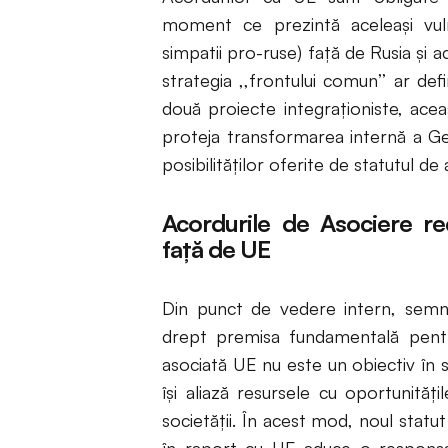
moment ce prezintă aceleași vuln
simpatii pro-ruse) față de Rusia și 
strategia ,,frontului comun’’ ar def
două proiecte integraționiste, acea
proteja transformarea internă a Geo
posibilităților oferite de statutul de 
Acordurile de Asociere r
față de UE
Din punct de vedere intern, semna
drept premisa fundamentală pentru
asociată UE nu este un obiectiv în s
își aliază resursele cu oportunităț
societății. În acest mod, noul stat