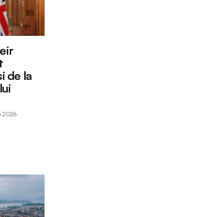
eir
t
i de la
lui
e 2026