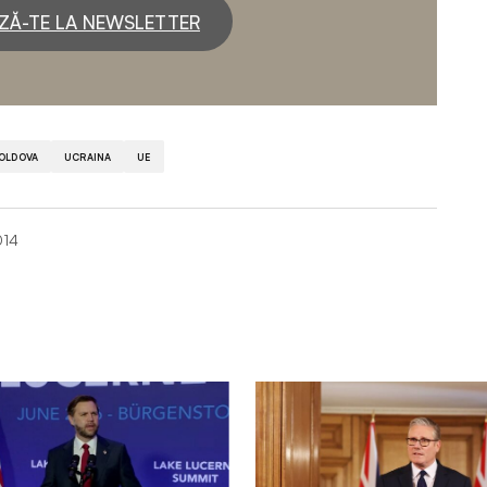
ZĂ-TE LA NEWSLETTER
OLDOVA
UCRAINA
UE
014