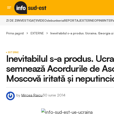
ZI DE ZI
INVESTIGAȚII
VIDEO
debunkeria
REPORTAJ
EXTERNE
OPINII
INTERV
Prima pagină
EXTERNE
Inevitabilul s-a produs. Ucraina, Georgia
EXTERNE
Inevitabilul s-a produs. Uc
semnează Acordurile de Aso
Moscovă iritată și neputinc
by
Mircea Raicu
30 iunie 2014