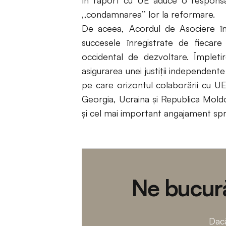
în raport cu UE aduce o responsa
,,condamnarea’’ lor la reformare.
De aceea, Acordul de Asociere în
succesele înregistrate de fiecar
occidental de dezvoltare. Împlet
asigurarea unei justiții independent
pe care orizontul colaborării cu UE
Georgia, Ucraina și Republica Mold
și cel mai important angajament spre 
Ne bucură
Dacă