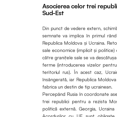
Asocierea celor trei republ
Sud-Est
Din punct de vedere extern, schimb
semnate va implica în primul rând o
Republica Moldova și Ucraina. Retor
sale economice (implicit și politi
către granițele sale se va descătușa 
ferme (introducerea vizelor pentru
teritoriul rus). În acest caz, Ucr
însângerată, iar Republica Moldova
fabrica un destin de tip ucrainean.
Percepând Rusia în coordonate asem
trei republici pentru a rezista M
politică externă. Georgia, Ucrain
Acordurilor cu UE sunt obligate s