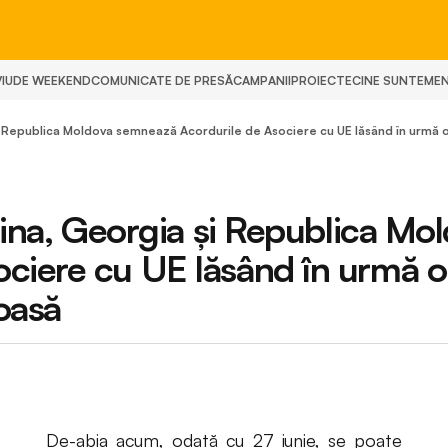
IU
DE WEEKEND
COMUNICATE DE PRESĂ
CAMPANII
PROIECTE
CINE SUNTEM
E
 și Republica Moldova semnează Acordurile de Asociere cu UE lăsând în urmă o
raina, Georgia și Republica Mo
ciere cu UE lăsând în urmă o
ioasă
De-abia acum, odată cu 27 iunie, se poate