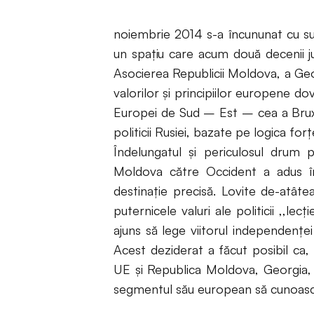
noiembrie 2014 s-a încununat cu succ
un spațiu care acum două decenii 
Asocierea Republicii Moldova, a Geor
valorilor și principiilor europene do
Europei de Sud – Est – cea a Bruxe
politicii Rusiei, bazate pe logica forțe
Îndelungatul și periculosul drum 
Moldova către Occident a adus înt
destinație precisă. Lovite de-atâte
puternicele valuri ale politicii ,,le
ajuns să lege viitorul independenței
Acest deziderat a făcut posibil ca
UE și Republica Moldova, Georgia, și
segmentul său european să cunoască