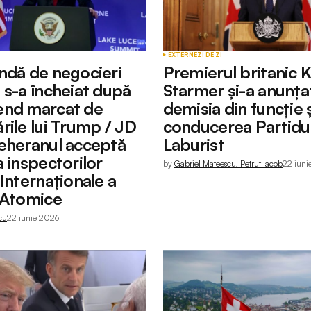
EXTERNE
ZI DE ZI
ndă de negocieri
Premierul britanic K
 s-a încheiat după
Starmer și-a anunța
end marcat de
demisia din funcție ș
rile lui Trump / JD
conducerea Partidu
eheranul acceptă
Laburist
a inspectorilor
by
Gabriel Mateescu, Petruț Iacob
22 iuni
Internaționale a
 Atomice
cu
22 iunie 2026