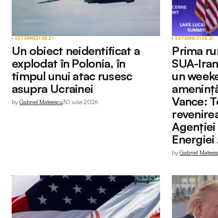
EXTERNE
ZI DE ZI
EXTERNE
ZI DE ZI
Un obiect neidentificat a
Prima ru
explodat în Polonia, în
SUA-Iran
timpul unui atac rusesc
un week
asupra Ucrainei
amenință
Vance: T
by
Gabriel Mateescu
30 iulie 2026
revenire
Agenției 
Energiei
by
Gabriel Matees