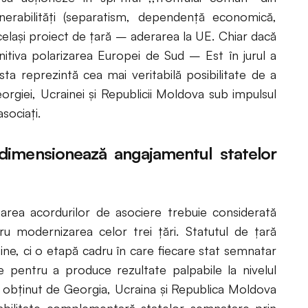
erabilități (separatism, dependență economică,
același proiect de țară – aderarea la UE. Chiar dacă
initiva polarizarea Europei de Sud – Est în jurul a
sta reprezintă cea mai veritabilă posibilitate de a
rgiei, Ucrainei și Republicii Moldova sub impulsul
asociați.
edimensionează angajamentul statelor
rea acordurilor de asociere trebuie considerată
 modernizarea celor trei țări. Statutul de țară
ine, ci o etapă cadru în care fiecare stat semnatar
ile pentru a produce rezultate palpabile la nivelul
ut obținut de Georgia, Ucraina și Republica Moldova