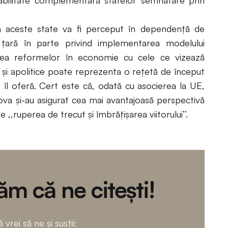
bilitate complementară statelor semnatare prin
 aceste state va fi perceput în dependență de
e țară în parte privind implementarea modelului
irea reformelor în economie cu cele ce vizează
e și apolitice poate reprezenta o rețetă de început
 îl oferă. Cert este că, odată cu asocierea la UE,
ova și-au asigurat cea mai avantajoasă perspectivă
,,ruperea de trecut și îmbrățișarea viitorului’’.
m că ne citești!
 vrei să ne și susții: