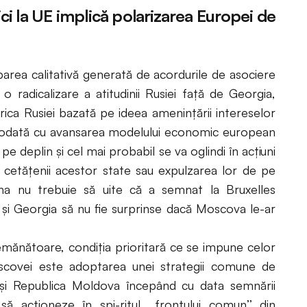
ici la UE implică polarizarea Europei de
area calitativă generată de acordurile de asociere
 radicalizare a atitudinii Rusiei față de Georgia,
ica Rusiei bazată pe ideea amenințării intereselor
ce) odată cu avansarea modelului economic european
pe deplin și cel mai probabil se va oglindi în acțiuni
 cetățenii acestor state sau expulzarea lor de pe
aina nu trebuie să uite că a semnat la Bruxelles
 și Georgia să nu fie surprinse dacă Moscova le-ar
ănătoare, condiția prioritară ce se impune celor
oscovei este adoptarea unei strategii comune de
a și Republica Moldova începând cu data semnării
ă acționeze în spi-ritul ,,frontului comun’’ din