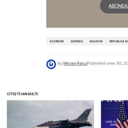
ABONEA
ACORDURI
GEORGIA
MOLDOVA
REPUBLICA M
by
Mircea Raicu
Published
iunie 30, 2
CITEȘTE MAI MULTE