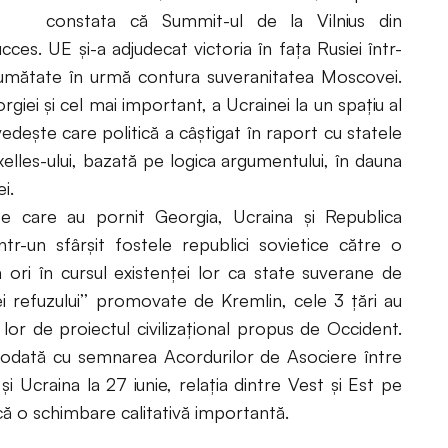
constata că Summit-ul de la Vilnius din
es. UE și-a adjudecat victoria în fața Rusiei într-
jumătate în urmă contura suveranitatea Moscovei.
giei și cel mai important, a Ucrainei la un spațiu al
vedește care politică a câștigat în raport cu statele
lles-ului, bazată pe logica argumentului, în dauna
i.
pe care au pornit Georgia, Ucraina și Republica
r-un sfârșit fostele republici sovietice către o
a ori în cursul existenței lor ca state suverane de
cției refuzului’’ promovate de Kremlin, cele 3 țări au
 lor de proiectul civilizațional propus de Occident.
, odată cu semnarea Acordurilor de Asociere între
 Ucraina la 27 iunie, relația dintre Vest și Est pe
 o schimbare calitativă importantă.