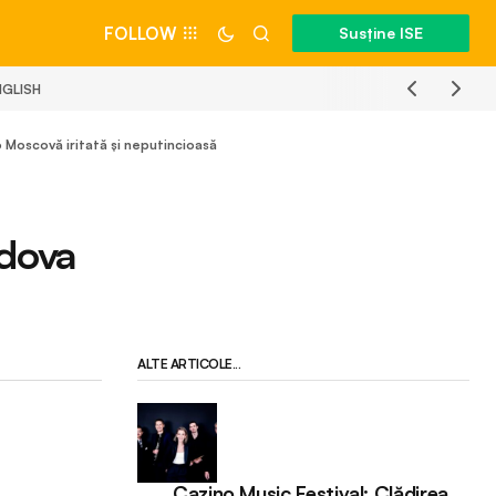
FOLLOW
Susține ISE
NGLISH
 Moscovă iritată și neputincioasă
ldova
ALTE ARTICOLE...
Cazino Music Festival: Clădirea