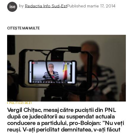
by
Redactia Info Sud-Est
Published
martie 17, 2014
CITEȘTE MAI MULTE
POLITIC
ZI DE ZI
Vergil Chițac, mesaj către puciștii din PNL
după ce judecătorii au suspendat actuala
conducere a partidului, pro-Bolojan: ”Nu veți
reuși. V-ați periclitat demnitatea, v-ați făcut