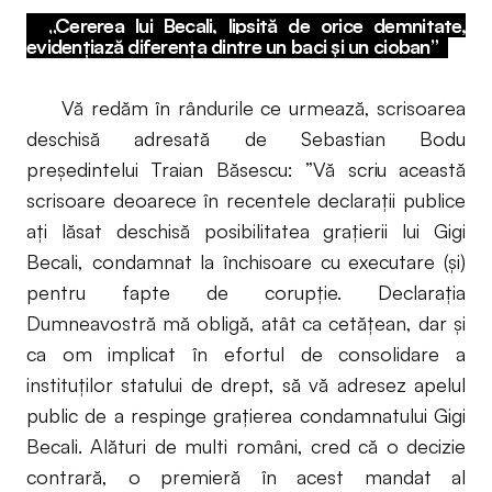
„Cererea lui Becali, lipsită de orice demnitate,
evidențiază diferența dintre un baci și un cioban”
Vă redăm în rândurile ce urmează, scrisoarea
deschisă adresată de Sebastian Bodu
președintelui Traian Băsescu: ”Vă scriu această
scrisoare deoarece în recentele declaraţii publice
ați lăsat deschisă posibilitatea graţierii lui Gigi
Becali, condamnat la închisoare cu executare (și)
pentru fapte de corupție. Declaraţia
Dumneavostră mă obligă, atât ca cetăţean, dar şi
ca om implicat în efortul de consolidare a
instituţilor statului de drept, să vă adresez apelul
public de a respinge graţierea condamnatului Gigi
Becali. Alături de multi români, cred că o decizie
contrară, o premieră în acest mandat al