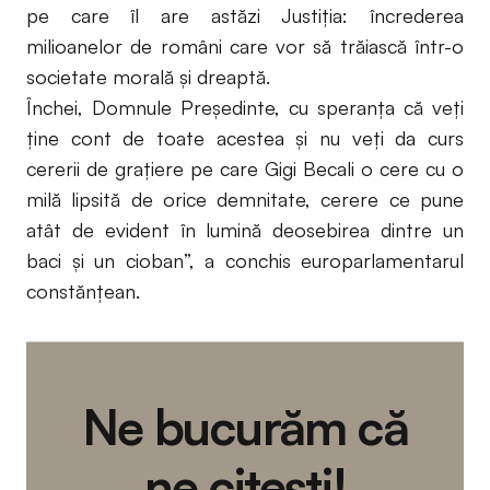
pe care îl are astăzi Justiția: încrederea
milioanelor de români care vor să trăiască într-o
societate morală şi dreaptă.
Închei, Domnule Președinte, cu speranța că veți
ține cont de toate acestea și nu veți da curs
cererii de grațiere pe care Gigi Becali o cere cu o
milă lipsită de orice demnitate, cerere ce pune
atât de evident în lumină deosebirea dintre un
baci și un cioban”, a conchis europarlamentarul
constănțean.
Ne bucurăm că
ne citești!