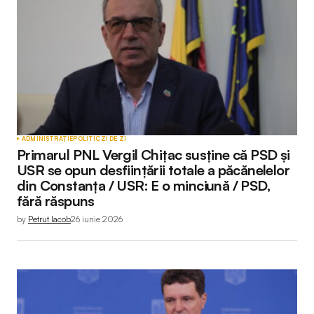
ADMINISTRAȚIE
POLITIC
ZI DE ZI
Primarul PNL Vergil Chițac susține că PSD și
USR se opun desființării totale a păcănelelor
din Constanța / USR: E o minciună / PSD,
fără răspuns
by
Petruț Iacob
26 iunie 2026