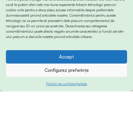
ca să le putem oferi cele mai bune experiențe folosim tehnologii precum
cookie-urile pentru a stoca și/sau accesa informațiile despre preferințele
dumneavoastră privind articolele noastre. Consimțământul pentru aceste
tehnologii ne va permite să procesăm date precum comportamentul de
navigare sau ID-uri unice pe acest site. Dezactivarea sau retragerea
consimțământului poate afecta negativ anumite caracteristici și funcții ale site-
ului precum și deciziile noastre privind articolele viitoare.
Accept
Configurez preferințe
Politică de confidențialitate
© 2024 Info-Sud-Est. All Rights Reserved.