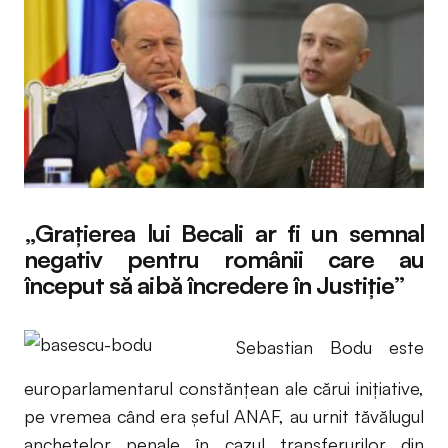
„Grațierea lui Becali ar fi un semnal
negativ pentru românii care au
început să aibă încredere în Justiție”
Sebastian Bodu este
europarlamentarul constănțean ale cărui inițiative,
pe vremea când era șeful ANAF, au urnit tăvălugul
anchetelor penale în cazul transferurilor din