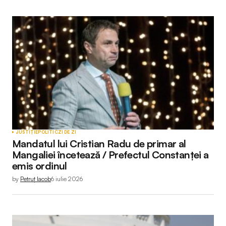
JUSTIȚIE
POLITIC
ZI DE ZI
Mandatul lui Cristian Radu de primar al
Mangaliei încetează / Prefectul Constanței a
emis ordinul
by
Petruț Iacob
6 iulie 2026