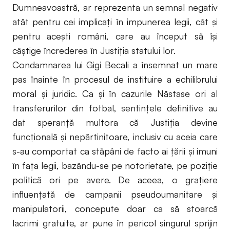
Dumneavoastră, ar reprezenta un semnal negativ
atât pentru cei implicați în impunerea legii, cât şi
pentru acești români, care au început să își
câştige încrederea în Justiţia statului lor.
Condamnarea lui Gigi Becali a însemnat un mare
pas înainte în procesul de instituire a echilibrului
moral și juridic. Ca și în cazurile Năstase ori al
transferurilor din fotbal, sentințele definitive au
dat speranță multora că Justiţia devine
funcţională şi nepărtinitoare, inclusiv cu aceia care
s-au comportat ca stăpâni de facto ai ţării şi imuni
în faţa legii, bazându-se pe notorietate, pe poziţie
politică ori pe avere. De aceea, o graţiere
influențată de campanii pseudoumanitare şi
manipulatorii, concepute doar ca să stoarcă
lacrimi gratuite, ar pune în pericol singurul sprijin