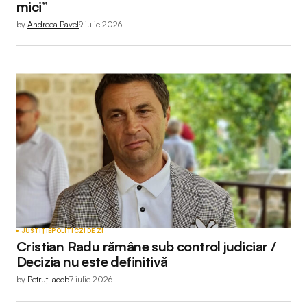
mici”
by
Andreea Pavel
9 iulie 2026
JUSTIȚIE
POLITIC
ZI DE ZI
Cristian Radu rămâne sub control judiciar /
Decizia nu este definitivă
by
Petruț Iacob
7 iulie 2026