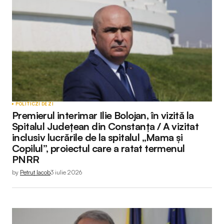
POLITIC
ZI DE ZI
Premierul interimar Ilie Bolojan, în vizită la
Spitalul Județean din Constanța / A vizitat
inclusiv lucrările de la spitalul „Mama și
Copilul”, proiectul care a ratat termenul
PNRR
by
Petruț Iacob
3 iulie 2026