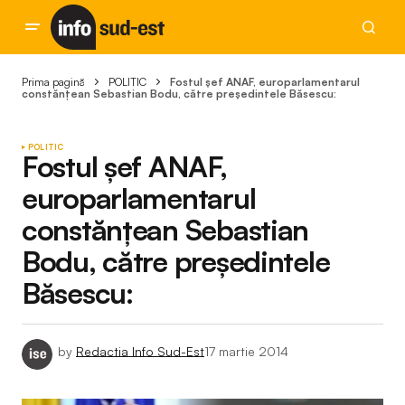
Prima pagină
POLITIC
Fostul șef ANAF, europarlamentarul
constănțean Sebastian Bodu, către președintele Băsescu:
POLITIC
Fostul șef ANAF,
europarlamentarul
constănțean Sebastian
Bodu, către președintele
Băsescu:
by
Redactia Info Sud-Est
17 martie 2014