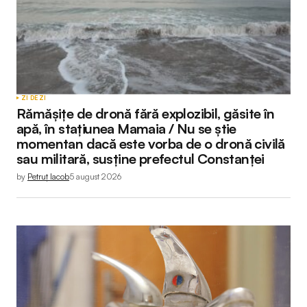
ZI DE ZI
Rămășițe de dronă fără explozibil, găsite în
apă, în stațiunea Mamaia / Nu se știe
momentan dacă este vorba de o dronă civilă
sau militară, susține prefectul Constanței
by
Petruț Iacob
5 august 2026