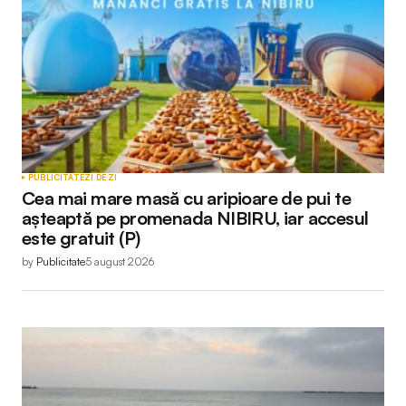
Comment
*
Your Name
*
PUBLICITATE
ZI DE ZI
Cea mai mare masă cu aripioare de pui te
Your E-mail
*
așteaptă pe promenada NIBIRU, iar accesul
este gratuit (P)
by
Publicitate
5 august 2026
Submit Comment