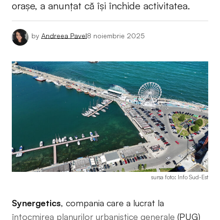
orașe, a anunțat că își închide activitatea.
by
Andreea Pavel
8 noiembrie 2025
sursa foto: Info Sud-Est
Synergetics
, compania care a lucrat la
întocmirea planurilor urbanistice generale
(PUG)