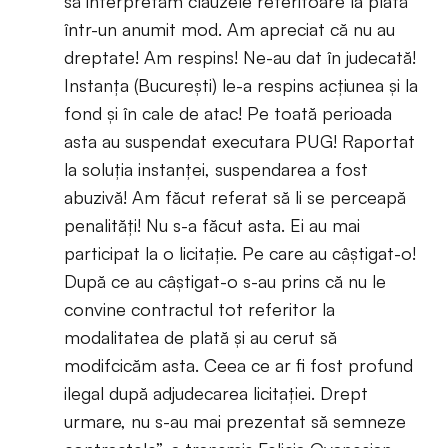
să interpretăm clauzele referitoare la plată
într-un anumit mod. Am apreciat că nu au
dreptate! Am respins! Ne-au dat în judecată!
Instanța (București) le-a respins acțiunea și la
fond și în cale de atac! Pe toată perioada
asta au suspendat executara PUG! Raportat
la soluția instanței, suspendarea a fost
abuzivă! Am făcut referat să li se perceapă
penalități! Nu s-a făcut asta. Ei au mai
participat la o licitație. Pe care au câștigat-o!
După ce au câștigat-o s-au prins că nu le
convine contractul tot referitor la
modalitatea de plată și au cerut să
modifcicăm asta. Ceea ce ar fi fost profund
ilegal după adjudecarea licitației. Drept
urmare, nu s-au mai prezentat să semneze