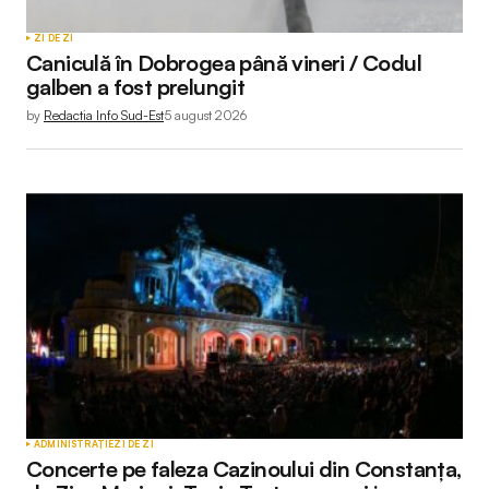
ZI DE ZI
Caniculă în Dobrogea până vineri / Codul
galben a fost prelungit
by
Redactia Info Sud-Est
5 august 2026
ADMINISTRAȚIE
ZI DE ZI
Concerte pe faleza Cazinoului din Constanța,