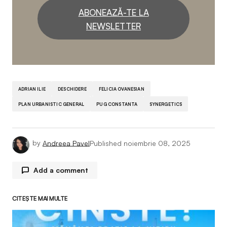
ABONEAZĂ-TE LA
NEWSLETTER
ADRIAN ILIE
DESCHIDERE
FELICIA OVANESIAN
PLAN URBANISTIC GENERAL
PUG CONSTANTA
SYNERGETICS
by
Andreea Pavel
Published
noiembrie 08, 2025
Add a comment
CITEȘTE MAI MULTE
Adresa ta de email nu va fi publicată.
Câmpurile
obligatorii sunt marcate cu
*