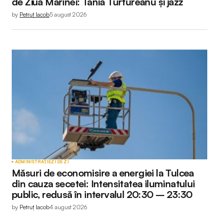
de Ziua Marinei: Tania Turtureanu și jazz
by
Petruț Iacob
5 august 2026
ADMINISTRAȚIE
ZI DE ZI
Măsuri de economisire a energiei la Tulcea
din cauza secetei: Intensitatea iluminatului
public, redusă în intervalul 20:30 – 23:30
by
Petruț Iacob
4 august 2026