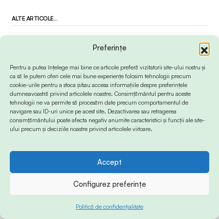
ALTE ARTICOLE...
Preferințe
Pentru a putea înțelege mai bine ce articole preferă vizitatorii site-ului nostru și
Cea mai mare masă cu aripioare de pui te
ca să le putem oferi cele mai bune experiențe folosim tehnologii precum
așteaptă pe promenada NIBIRU, iar accesul
cookie-urile pentru a stoca și/sau accesa informațiile despre preferințele
este gratuit (P)
dumneavoastră privind articolele noastre. Consimțământul pentru aceste
tehnologii ne va permite să procesăm date precum comportamentul de
navigare sau ID-uri unice pe acest site. Dezactivarea sau retragerea
consimțământului poate afecta negativ anumite caracteristici și funcții ale site-
ului precum și deciziile noastre privind articolele viitoare.
Rămășițe de dronă fără explozibil, găsite în
Accept
apă, în stațiunea Mamaia / Nu se știe
momentan dacă este vorba de o dronă civilă
Configurez preferințe
sau militară, susține prefectul Constanței
Politică de confidențialitate