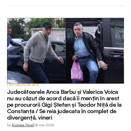
ACTUALITATE
ZI DE ZI
Judecătoarele Anca Barbu și Valerica Voica
nu au căzut de acord dacă îi mențin în arest
pe procurorii Gigi Ștefan și Teodor Niță de la
Constanța / Se reia judecata în complet de
divergență, vineri
by
Andreea Pavel
28 mai 2026