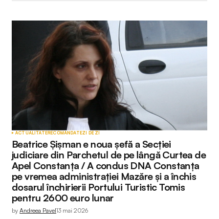
ACTUALITATE
RECOMANDATE
ZI DE ZI
Beatrice Șișman e noua șefă a Secției
judiciare din Parchetul de pe lângă Curtea de
Apel Constanța / A condus DNA Constanța
pe vremea administrației Mazăre și a închis
dosarul închirierii Portului Turistic Tomis
pentru 2600 euro lunar
by
Andreea Pavel
13 mai 2026