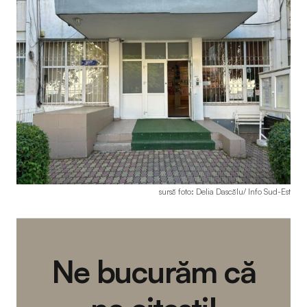
sursă foto: Delia Dascălu/ Info Sud-Est
Ne bucurăm că