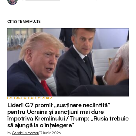
CITEȘTE MAI MULTE
ACTUALITATE
EXTERNE
ZI DE ZI
Liderii G7 promit „susținere neclintită”
pentru Ucraina și sancțiuni mai dure
împotriva Kremlinului / Trump: „Rusia trebuie
să ajungă la o înțelegere”
by
Gabriel Mateescu
17 iunie 2026