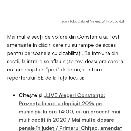
sursa foto: Gabriel Mateescu/ Info Sud-Est
Mai multe secții de votare din Constanța au fost
amenajate în clădiri care nu au rampe de acces
pentru persoanele cu dizabilități. Ba într-una din
secții, la intrare se aflau niște țevi deasupra cărora
era amenajat un ”pod” de lemn, conform
reporterului ISE de la fața locului:
Citește și
„LIVE Alegeri Constanța:
Prezența la vot a depășit 20% pe
municipiu la ora 14:00, cu un procent mai
mult decât în 2020 / Mai multe dosare
penale în județ / Primarul Chițac, amendat