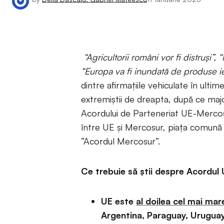
“Agricultorii români vor fi distruși”,
“
“Europa va fi inundată de produse ie
dintre afirmațiile vehiculate în ultim
extremiștii de dreapta, după ce maj
Acordului de Parteneriat UE-Mercosu
între UE și Mercosur, piața comună 
“Acordul Mercosur”.
Ce trebuie să știi despre Acordul U
UE este
al doilea cel mai mar
Argentina, Paraguay, Uruguay,