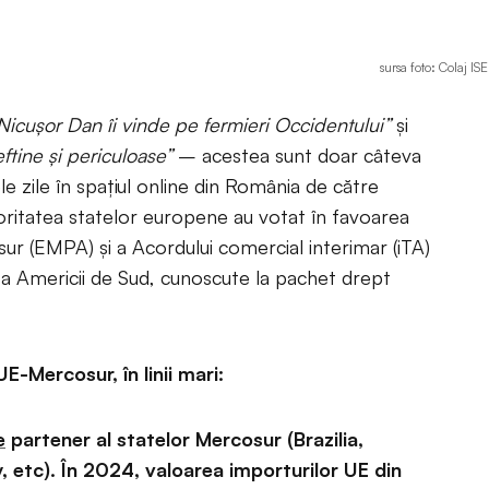
sursa foto: Colaj IS
Nicușor Dan îi vinde pe fermieri Occidentului”
și
ftine și periculoase”
– acestea sunt doar câteva
ele zile în spațiul online din România de către
oritatea statelor europene au votat în favoarea
r (EMPA) și a Acordului comercial interimar (iTA)
a Americii de Sud, cunoscute la pachet drept
E-Mercosur, în linii mari:
e
partener al statelor Mercosur (Brazilia,
 etc). În 2024, valoarea importurilor UE din