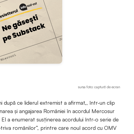
sursa foto: captură de ecran
după ce liderul extremist a afirmat,, într-un clip
area și angajarea României în acordul Mercosur
. El a enumerat susținerea acordului într-o serie de
mpotriva românilor”, printre care noul acord cu OMV