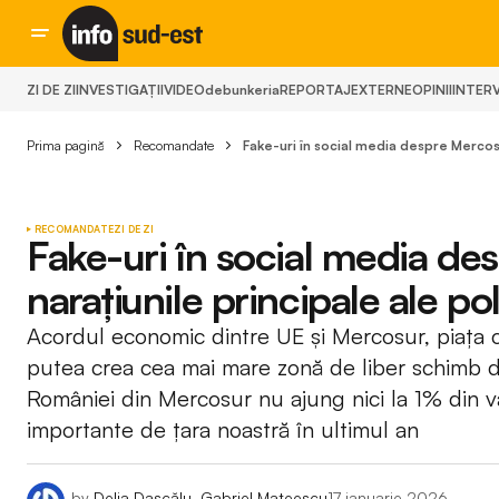
ZI DE ZI
INVESTIGAȚII
VIDEO
debunkeria
REPORTAJ
EXTERNE
OPINII
INTERV
Prima pagină
Recomandate
Fake-uri în social media despre Mercosu
RECOMANDATE
ZI DE ZI
Fake-uri în social media de
narațiunile principale ale po
Acordul economic dintre UE și Mercosur, piața 
putea crea cea mai mare zonă de liber schimb d
României din Mercosur nu ajung nici la 1% din v
importante de țara noastră în ultimul an
by
Delia Dascălu, Gabriel Mateescu
17 ianuarie 2026