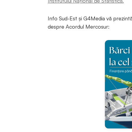
Institutului Național de Statistică.
Info Sud-Est și G4Media vă prezintă 
despre Acordul Mercosur: