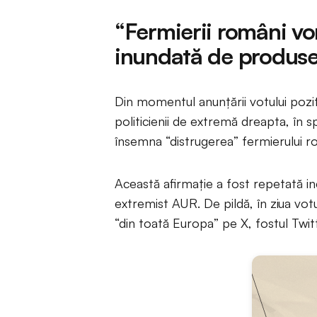
“Fermierii români vor 
inundată de produse 
Din momentul anunțării votului pozi
politicienii de extremă dreapta, în 
însemna “distrugerea” fermierului 
Această afirmație a fost repetată inc
extremist AUR. De pildă, în ziua votu
“din toată Europa” pe X, fostul Twitt