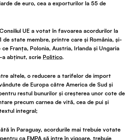
iarde de euro, cea a exporturilor la 55 de
Consiliul UE a votat în favoarea acordurilor la
21 de state membre, printre care și România, și-
e ce Franța, Polonia, Austria, Irlanda și Ungaria
-a abținut, scrie
Politico
.
tre altele, o reducere a tarifelor de import
 vândute de Europa către America de Sud și
 pentru restul bunurilor și creșterea unor cote de
tare precum carnea de vită, cea de pui și
textul integral;
tă în Paraguay, acordurile mai trebuie votate
pentru ca EMPA să intre în vigoare, trebuie