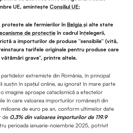
membre UE, amintește
Consiliul UE
;
 proteste ale fermierilor în
Belgia
și alte state
ecanisme de protecție
în cadrul înțelegerii,
rictă a importurilor de produse “sensibile” (vită,
a reinstaura tarifele originale pentru produse care
ătămări grave”, printre altele.
partidelor extremiste din România, în principal
i susțin în spațiul online, au ignorat în mare parte
t o imagine aproape cataclismică a efectelor
ile în care valoarea importurilor românești din
milioane de euro pe an, conform ultimelor date
r de
0,3% din valoarea importurilor de 119.9
ru perioada ianuarie-noiembrie 2025, potrivit