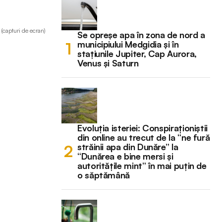
E (capturi de ecran)
Se opreșe apa în zona de nord a
municipiului Medgidia și în
stațiunile Jupiter, Cap Aurora,
Venus și Saturn
Evoluția isteriei: Conspiraționiștii
din online au trecut de la “ne fură
străinii apa din Dunăre” la
“Dunărea e bine mersi și
autoritățile mint” în mai puțin de
o săptămână