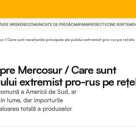
IU
DE WEEKEND
COMUNICATE DE PRESĂ
CAMPANII
PROIECTE
CINE SUNTEM
E
r / Care sunt narațiunile principale ale polului extremist pro-rus pe rețele
spre Mercosur / Care sunt
lului extremist pro-rus pe rețe
comună a Americii de Sud, ar
in lume, dar importurile
aloarea totală a produselor