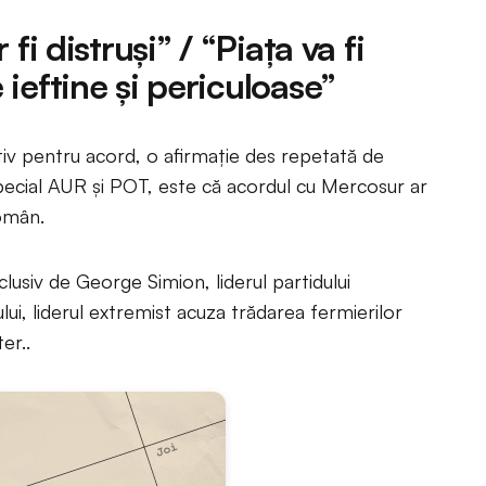
fi distruși” / “Piața va fi
ieftine și periculoase”
tiv pentru acord, o afirmație des repetată de
special AUR și POT, este că acordul cu Mercosur ar
român.
lusiv de George Simion, liderul partidului
lui, liderul extremist acuza trădarea fermierilor
er..