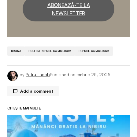
ABONEAZĂ-TE LA
NEWSLETTER
DRONA
POLITIA REPUBLICA MOLDOVA
REPUBLICA MOLDOVA
by
Petruț Iacob
Published
noiembrie 25, 2025
Add a comment
CITEȘTE MAI MULTE
Adresa ta de email nu va fi publicată.
Câmpurile
obligatorii sunt marcate cu
*