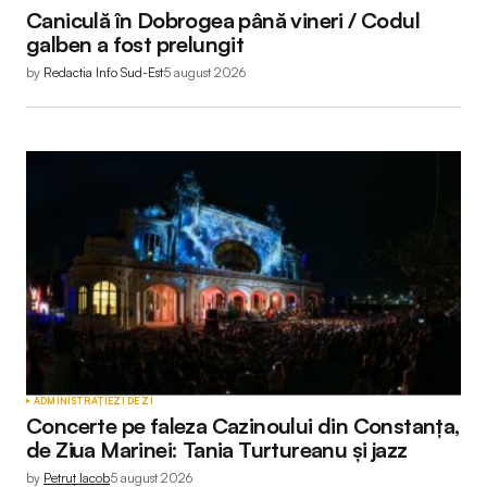
Caniculă în Dobrogea până vineri / Codul
galben a fost prelungit
by
Redactia Info Sud-Est
5 august 2026
ADMINISTRAȚIE
ZI DE ZI
Concerte pe faleza Cazinoului din Constanța,
de Ziua Marinei: Tania Turtureanu și jazz
by
Petruț Iacob
5 august 2026