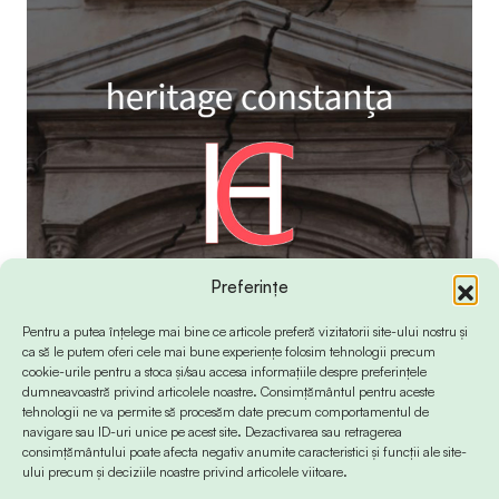
Preferințe
Pentru a putea înțelege mai bine ce articole preferă vizitatorii site-ului nostru și
ca să le putem oferi cele mai bune experiențe folosim tehnologii precum
cookie-urile pentru a stoca și/sau accesa informațiile despre preferințele
dumneavoastră privind articolele noastre. Consimțământul pentru aceste
tehnologii ne va permite să procesăm date precum comportamentul de
navigare sau ID-uri unice pe acest site. Dezactivarea sau retragerea
consimțământului poate afecta negativ anumite caracteristici și funcții ale site-
ului precum și deciziile noastre privind articolele viitoare.