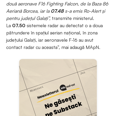
două aeronave F16 Fighting Falcon, de la Baza 86
Aeriană Borcea, iar la
07.48
s-a emis Ro-Alert și
pentru județul Galați”,
transmite ministerul.
La
07.50
sistemele radar au detectat o a doua
pătrundere în spațiul aerian național, în zona
județului Galați, iar aeronavele F-16 au avut
contact radar cu aceasta”, mai adaugă MApN.