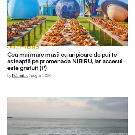
Comment
*
Your Name
*
PUBLICITATE
ZI DE ZI
Cea mai mare masă cu aripioare de pui te
Your E-mail
*
așteaptă pe promenada NIBIRU, iar accesul
este gratuit (P)
by
Publicitate
5 august 2026
Submit Comment