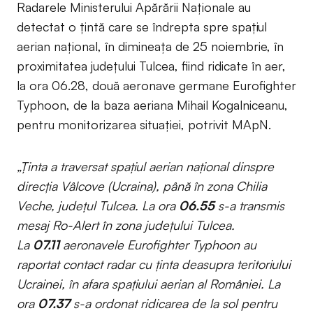
Radarele Ministerului Apărării Naționale au
detectat o țintă care se îndrepta spre spațiul
aerian național, în dimineața de 25 noiembrie, în
proximitatea județului Tulcea, fiind ridicate în aer,
la ora 06.28, două aeronave germane Eurofighter
Typhoon, de la baza aeriana Mihail Kogalniceanu,
pentru monitorizarea situației, potrivit MApN.
„Ținta a traversat spațiul aerian național dinspre
direcția Vâlcove (Ucraina), până în zona Chilia
Veche, județul Tulcea. La ora
06.55
s-a transmis
mesaj Ro-Alert în zona județului Tulcea.
La
07.11
aeronavele Eurofighter Typhoon au
raportat contact radar cu ținta deasupra teritoriului
Ucrainei, în afara spațiului aerian al României. La
ora
07.37
s-a ordonat ridicarea de la sol pentru