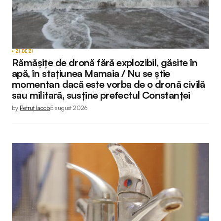
ZI DE ZI
Rămășițe de dronă fără explozibil, găsite în
apă, în stațiunea Mamaia / Nu se știe
momentan dacă este vorba de o dronă civilă
sau militară, susține prefectul Constanței
by
Petruț Iacob
5 august 2026