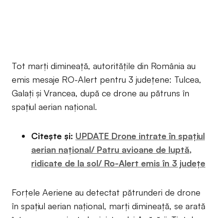
Tot marți dimineață, autoritățile din România au
emis mesaje RO-Alert pentru 3 județene: Tulcea,
Galați și Vrancea, după ce drone au pătruns în
spațiul aerian național.
Citește și:
UPDATE Drone intrate în spațiul
aerian național/ Patru avioane de luptă,
ridicate de la sol/ Ro-Alert emis în 3 județe
Forțele Aeriene au detectat pătrunderi de drone
în spațiul aerian național, marți dimineață, se arată