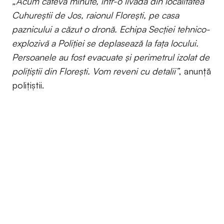
„Acum câteva minute, într-o livadǎ din localitatea
Cuhureştii de Jos, raionul Florești, pe casa
paznicului a căzut o dronă. Echipa Secției tehnico-
explozivǎ a Poliției se deplasează la fața locului.
Persoanele au fost evacuate și perimetrul izolat de
polițiștii din Florești. Vom reveni cu detalii”
, anunță
polițiștii.