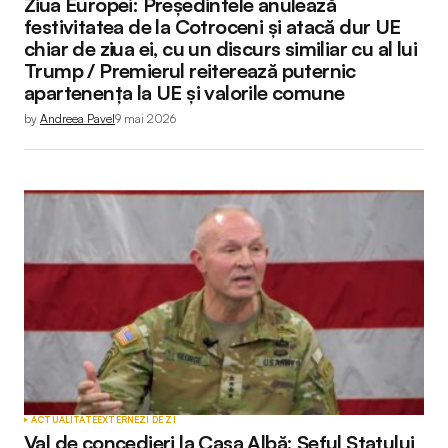
Ziua Europei: Președintele anulează
festivitatea de la Cotroceni și atacă dur UE
chiar de ziua ei, cu un discurs similiar cu al lui
Trump / Premierul reiterează puternic
apartenența la UE și valorile comune
by
Andreea Pavel
9 mai 2026
ACTUALITATE
EXTERNE
ZI DE ZI
Val de concedieri la Casa Albă: Șeful Statului