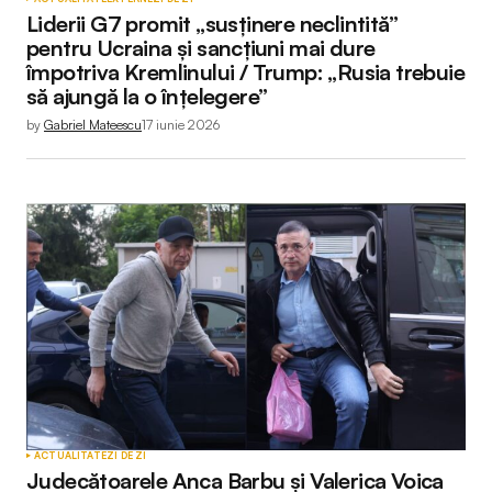
Liderii G7 promit „susținere neclintită”
pentru Ucraina și sancțiuni mai dure
împotriva Kremlinului / Trump: „Rusia trebuie
să ajungă la o înțelegere”
by
Gabriel Mateescu
17 iunie 2026
ACTUALITATE
ZI DE ZI
Judecătoarele Anca Barbu și Valerica Voica