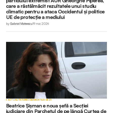
partidului extremist AUR Gheorghe Piperea,
care a răstălmăcit rezultatele unui studiu
climatic pentru a ataca Occidentul și politice
UE de protecție a mediului
by
Gabriel Mateescu
19 mai 2026
ACTUALITATE
RECOMANDATE
ZI DE ZI
Beatrice Șișman e noua șefă a Secției
judiciare din Parchetul de pe lângă Curtea de