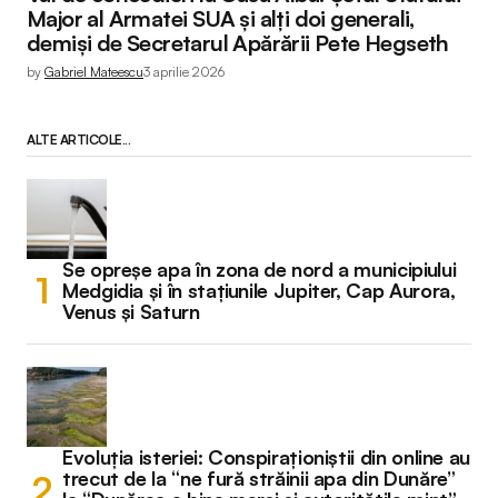
Major al Armatei SUA și alți doi generali,
demiși de Secretarul Apărării Pete Hegseth
by
Gabriel Mateescu
3 aprilie 2026
ALTE ARTICOLE...
Se opreșe apa în zona de nord a municipiului
Medgidia și în stațiunile Jupiter, Cap Aurora,
Venus și Saturn
Evoluția isteriei: Conspiraționiștii din online au
trecut de la “ne fură străinii apa din Dunăre”