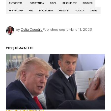
AUTORITATI
CONSTANTA
COPII
DESCHIDERE
DISCURS
MIHAI LUPU
PNL
POLITCIENI
PRIMA ZI
SCOALA
URARI
by
Delia Dascălu
Published
septembrie 11, 2023
CITEȘTE MAI MULTE
ACTUALITATE
EXTERNE
ZI DE ZI