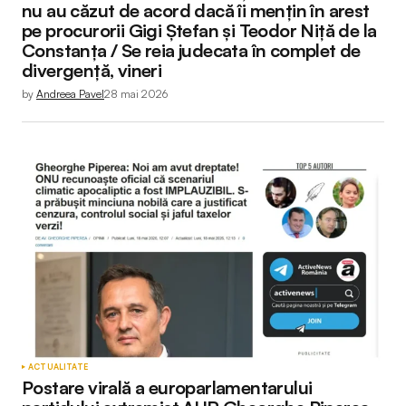
nu au căzut de acord dacă îi mențin în arest
pe procurorii Gigi Ștefan și Teodor Niță de la
Constanța / Se reia judecata în complet de
divergență, vineri
by
Andreea Pavel
28 mai 2026
ACTUALITATE
Postare virală a europarlamentarului