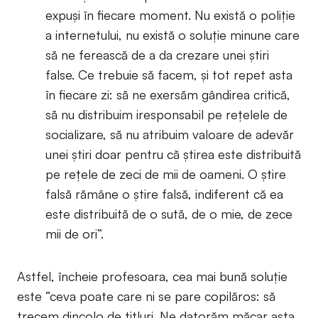
expuși în fiecare moment. Nu există o poliție
a internetului, nu există o soluție minune care
să ne ferească de a da crezare unei știri
false. Ce trebuie să facem, și tot repet asta
în fiecare zi: să ne exersăm gândirea critică,
să nu distribuim iresponsabil pe rețelele de
socializare, să nu atribuim valoare de adevăr
unei știri doar pentru că știrea este distribuită
pe rețele de zeci de mii de oameni. O știre
falsă rămâne o știre falsă, indiferent că ea
este distribuită de o sută, de o mie, de zece
mii de ori”.
Astfel, încheie profesoara, cea mai bună soluție
este “ceva poate care ni se pare copilăros: să
trecem dincolo de titluri. Ne datorăm măcar asta.