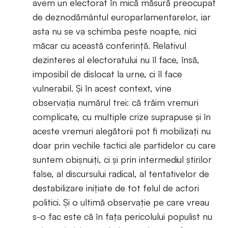
avem un electorat în mică măsură preocupat
de deznodământul europarlamentarelor, iar
asta nu se va schimba peste noapte, nici
măcar cu această conferință. Relativul
dezinteres al electoratului nu îl face, însă,
imposibil de dislocat la urne, ci îl face
vulnerabil. Și în acest context, vine
observația numărul trei: că trăim vremuri
complicate, cu multiple crize suprapuse și în
aceste vremuri alegătorii pot fi mobilizați nu
doar prin vechile tactici ale partidelor cu care
suntem obișnuiți, ci și prin intermediul știrilor
false, al discursului radical, al tentativelor de
destabilizare inițiate de tot felul de actori
politici. Și o ultimă observație pe care vreau
s-o fac este că în fața pericolului populist nu