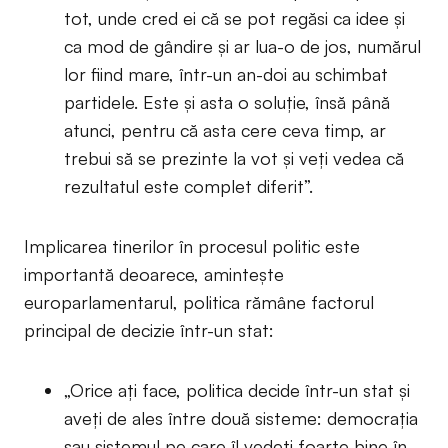
tot, unde cred ei că se pot regăsi ca idee și
ca mod de gândire și ar lua-o de jos, numărul
lor fiind mare, într-un an-doi au schimbat
partidele. Este și asta o soluție, însă până
atunci, pentru că asta cere ceva timp, ar
trebui să se prezinte la vot și veți vedea că
rezultatul este complet diferit”.
Implicarea tinerilor în procesul politic este
importantă deoarece, amintește
europarlamentarul, politica rămâne factorul
principal de decizie într-un stat:
„Orice ați face, politica decide într-un stat și
aveți de ales între două sisteme: democrația
sau sistemul pe care îl vedeți foarte bine în