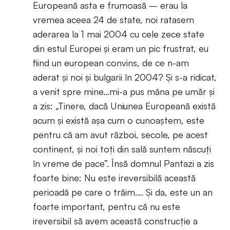
Europeană asta e frumoasă – erau la
vremea aceea 24 de state, noi ratasem
aderarea la 1 mai 2004 cu cele zece state
din estul Europei și eram un pic frustrat, eu
fiind un european convins, de ce n-am
aderat și noi și bulgarii în 2004? Și s-a ridicat,
a venit spre mine…mi-a pus mâna pe umăr și
a zis: „Tinere, dacă Uniunea Europeană există
acum și există așa cum o cunoaștem, este
pentru că am avut război, secole, pe acest
continent, și noi toți din sală suntem născuți
în vreme de pace”. Însă domnul Pantazi a zis
foarte bine: Nu este ireversibilă această
perioadă pe care o trăim…. Și da, este un an
foarte important, pentru că nu este
ireversibil să avem această construcție a