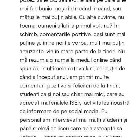
mai fac bunicii noștri din când în când, sau
mătușile mai puțin abile. Cu alte cuvinte, nu
tocmai oameni aflați la primul vot, nu? În
schimb, comentariile pozitive, deși sunt mai
puține și, între noi fie vorba, mult mai puțin
amuzante, vin în mare parte de la tineri. Nu
mă rezum aici numai la mediul online când
spun că, în ultimele câteva luni, cel puțin de
când a început anul, am primit multe
comentarii pozitive și felicitări de la tineri,
studenți ca și noi sau chiar mai mici, care au
apreciat materialele ISE și activitatea noastră
de informare de pe social media. Eu
personal am intervievat mai mulți studenți și
până și elevi de liceu care abia așteaptă să
voteze – ceea ce pentru mine, e un lucru