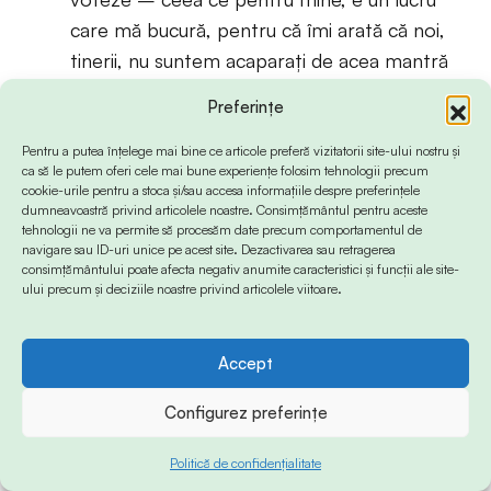
care mă bucură, pentru că îmi arată că noi,
tinerii, nu suntem acaparați de acea mantră
greșită și toxică: „Votul meu nu contează!”.
Preferințe
Pentru a putea înțelege mai bine ce articole preferă vizitatorii site-ului nostru și
Expunerea acestei experiențe personale a fost
ca să le putem oferi cele mai bune experiențe folosim tehnologii precum
urmată de o scurtă mențiune a numărului
cookie-urile pentru a stoca și/sau accesa informațiile despre preferințele
dumneavoastră privind articolele noastre. Consimțământul pentru aceste
considerabil de tineri care vor vota în 2024:
tehnologii ne va permite să procesăm date precum comportamentul de
navigare sau ID-uri unice pe acest site. Dezactivarea sau retragerea
consimțământului poate afecta negativ anumite caracteristici și funcții ale site-
“Aș vrea să amintesc că, în acest an, patru
ului precum și deciziile noastre privind articolele viitoare.
milioane de tineri, aproximativ, cu alte
cuvinte vârstele 18-34, celebra categorie
Accept
citată peste tot, sunt așteptați la urnele de
vot. Dintre aceștia, cât de mulți dintre ei vor
Configurez preferințe
vota la europarlamentare? Unul din zece!
Politică de confidențialitate
Adică 400.000 de tineri care, în marea