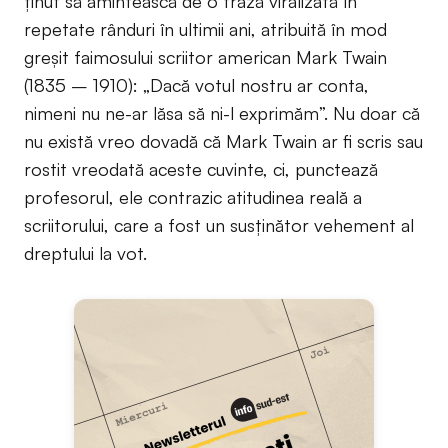
ținut să amintească de o frază viralizată în
repetate rânduri în ultimii ani, atribuită în mod
greșit faimosului scriitor american Mark Twain
(1835 – 1910): „Dacă votul nostru ar conta,
nimeni nu ne-ar lăsa să ni-l exprimăm”. Nu doar că
nu există vreo dovadă că Mark Twain ar fi scris sau
rostit vreodată aceste cuvinte, ci, punctează
profesorul, ele contrazic atitudinea reală a
scriitorului, care a fost un susținător vehement al
dreptului la vot.