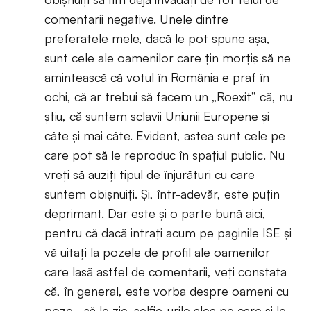
comentarii negative. Unele dintre
preferatele mele, dacă le pot spune așa,
sunt cele ale oamenilor care țin morțiș să ne
amintească că votul în România e praf în
ochi, că ar trebui să facem un „Roexit” că, nu
știu, că suntem sclavii Uniunii Europene și
câte și mai câte. Evident, astea sunt cele pe
care pot să le reproduc în spațiul public. Nu
vreți să auziți tipul de înjurături cu care
suntem obișnuiți. Și, într-adevăr, este puțin
deprimant. Dar este și o parte bună aici,
pentru că dacă intrați acum pe paginile ISE și
vă uitați la pozele de profil ale oamenilor
care lasă astfel de comentarii, veți constata
că, în general, este vorba despre oameni cu
poze… să le zic, selfie-urile alea pe care și le