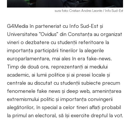
sura foto: Cristian Andrei Leonte / Info Sud-Est
G4Media în parteneriat cu Info Sud-Est și
Universitatea ”Ovidius” din Constanța au organizat
vineri o dezbatere cu studenții referitoare la
importanța participării tinerilor la alegerile
europarlamentare, mai ales în era fake-news.
Timp de două ore, reprezentanți ai mediului
academic, ai lumii politice și ai presei locale și
centrale au discutat cu studenții subiecte precum
fenomenele fake news și deep web, amenințarea
extremismului politic și importanța convingerii
alegătorilor, în special a celor tineri aflați probabil
la primul an electoral, să își exercite dreptul la vot.