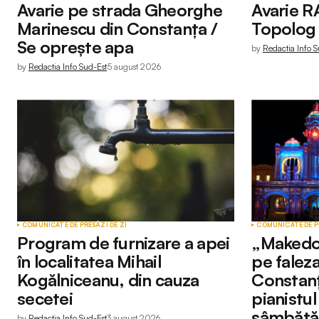
Avarie pe strada Gheorghe
Avarie R
Marinescu din Constanța /
Topolog 
Se oprește apa
by
Redactia Info S
by
Redactia Info Sud-Est
5 august 2026
COMUNICATE DE PRESĂ
ZI DE ZI
COMUNICATE DE P
Program de furnizare a apei
„Makedo
în localitatea Mihail
pe faleza
Kogălniceanu, din cauza
Constanț
secetei
pianistu
sâmbătă
by
Redactia Info Sud-Est
3 august 2026