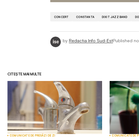
CONCERT
CONSTANTA
DIXIT JAZZ BAND
DO
by
Redactia Info Sud-Est
Published
no
CITEȘTE MAI MULTE
COMUNICATE DE PRESĂ
ZI DE ZI
COMUNICATE DE P