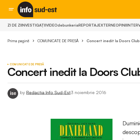
ZI DE ZI
INVESTIGAȚII
VIDEO
debunkeria
REPORTAJ
EXTERNE
OPINII
INTERV
Prima pagină
COMUNICATE DE PRESĂ
Concert inedit la Doors Club
COMUNICATE DE PRESĂ
Concert inedit la Doors Clu
by
Redactia Info Sud-Est
3 noiembrie 2016
Dumin
descop