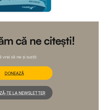
m că ne citești!
 vrei să ne și susții:
DONEAZĂ
ZĂ-TE LA NEWSLETTER