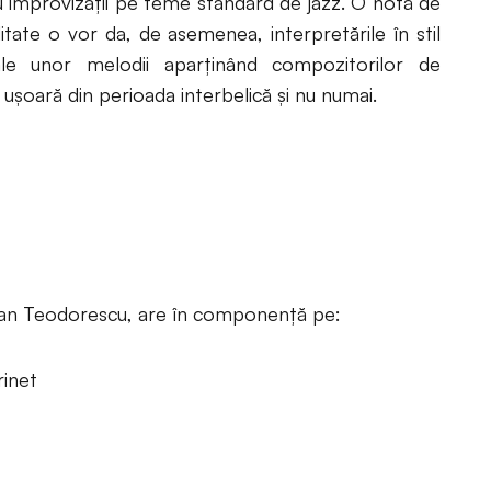
cu improvizații pe teme standard de jazz. O notă de
litate o vor da, de asemenea, interpretările în stil
ale unor melodii aparținând compozitorilor de
ușoară din perioada interbelică și nu numai.
an Teodorescu, are în componență pe:
rinet