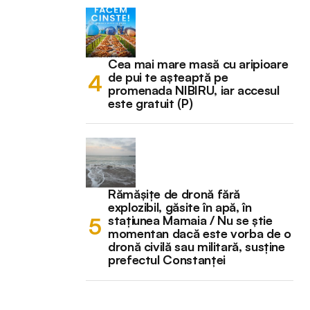
Cea mai mare masă cu aripioare
de pui te așteaptă pe
promenada NIBIRU, iar accesul
este gratuit (P)
Rămășițe de dronă fără
explozibil, găsite în apă, în
stațiunea Mamaia / Nu se știe
momentan dacă este vorba de o
dronă civilă sau militară, susține
prefectul Constanței