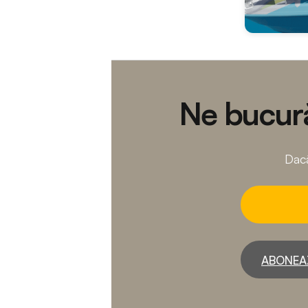
Ne bucură
Dacă
ABONEA