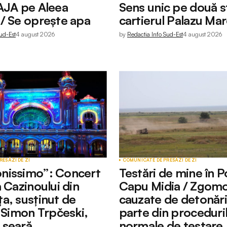
AJA pe Aleea
Sens unic pe două st
/ Se oprește apa
cartierul Palazu Ma
ud-Est
4 august 2026
by
Redactia Info Sud-Est
4 august 2026
RESĂ
ZI DE ZI
COMUNICATE DE PRESĂ
ZI DE ZI
nissimo”: Concert
Testări de mine în P
 Cazinoului din
Capu Midia / Zgomo
a, susținut de
cauzate de detonări
l Simon Trpčeski,
parte din proceduri
 seară
normale de testare,