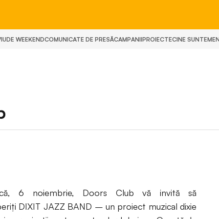
IU
DE WEEKEND
COMUNICATE DE PRESĂ
CAMPANII
PROIECTE
CINE SUNTEM
E
b
ică, 6 noiembrie, Doors Club vă invită să
eriți DIXIT JAZZ BAND – un proiect muzical dixie