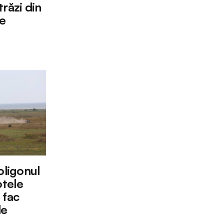
răzi din
re
oligonul
tele
 fac
le