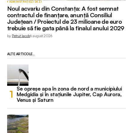
ADMINISTRAȚIE
ZI DE ZI
Noul acvariu din Constanța: A fost semnat
contractul de finanțare, anunță Consiliul
Județean / Proiectul de 23 milioane de euro
trebuie să fie gata până la finalul anului 2029
by
Petruț Iacob
6 august 2026
ALTE ARTICOLE...
Se opreșe apa în zona de nord a municipiului
Medgidia și în stațiunile Jupiter, Cap Aurora,
Venus și Saturn