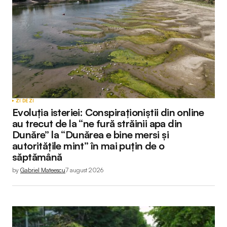
ZI DE ZI
Evoluția isteriei: Conspiraționiștii din online
au trecut de la “ne fură străinii apa din
Dunăre” la “Dunărea e bine mersi și
autoritățile mint” în mai puțin de o
săptămână
by
Gabriel Mateescu
7 august 2026