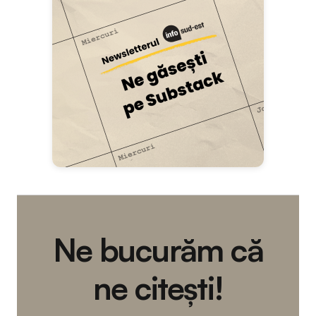
Ne bucurăm că
ne citești!