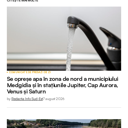
CITEȘTE MAI MULTE
Adresa ta de email nu va fi publicată.
Câmpurile
obligatorii sunt marcate cu
*
Comment
*
Your Name
*
COMUNICATE DE PRESĂ
ZI DE ZI
Se opreșe apa în zona de nord a municipiului
Your E-mail
*
Medgidia și în stațiunile Jupiter, Cap Aurora,
Venus și Saturn
by
Redactia Info Sud-Est
7 august 2026
Submit Comment