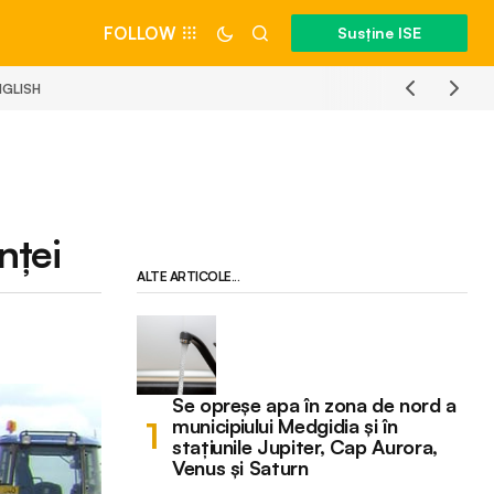
FOLLOW
Susține ISE
NGLISH
nței
ALTE ARTICOLE...
Se opreșe apa în zona de nord a
municipiului Medgidia și în
stațiunile Jupiter, Cap Aurora,
Venus și Saturn