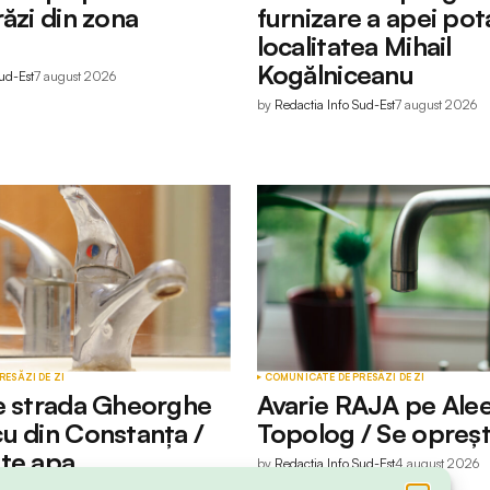
ăzi din zona
furnizare a apei pota
localitatea Mihail
Kogălniceanu
ud-Est
7 august 2026
by
Redactia Info Sud-Est
7 august 2026
RESĂ
ZI DE ZI
COMUNICATE DE PRESĂ
ZI DE ZI
e strada Gheorghe
Avarie RAJA pe Ale
u din Constanța /
Topolog / Se opreș
te apa
by
Redactia Info Sud-Est
4 august 2026