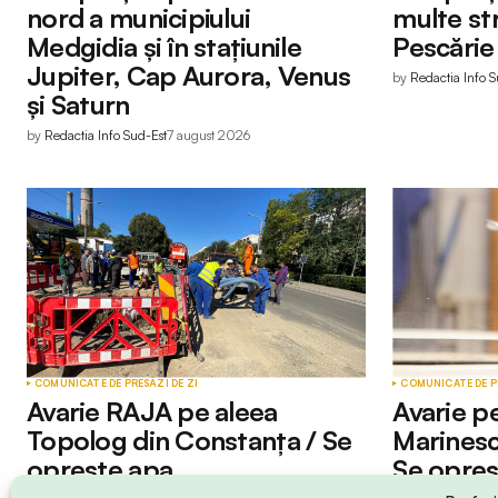
nord a municipiului
multe str
Medgidia și în stațiunile
Pescărie
Jupiter, Cap Aurora, Venus
by
Redactia Info S
și Saturn
by
Redactia Info Sud-Est
7 august 2026
COMUNICATE DE PRESĂ
ZI DE ZI
COMUNICATE DE P
Avarie RAJA pe aleea
Avarie p
Topolog din Constanța / Se
Marinesc
oprește apa
Se opreș