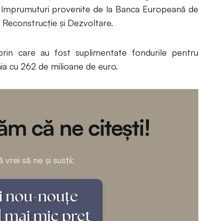
i împrumuturi provenite de la Banca Europeană de
 Reconstrucție și Dezvoltare.
prin care au fost suplimentate fondurile pentru
ia cu 262 de milioane de euro.
m că ne citești!
 vrei să ne și susții: