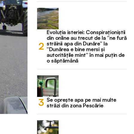
Evoluția isteriei: Conspiraționiștii
din online au trecut de la “ne fură
străinii apa din Dunăre” la
“Dunărea e bine mersi și
autoritățile mint” în mai puțin de
o săptămână
Se oprește apa pe mai multe
străzi din zona Pescărie