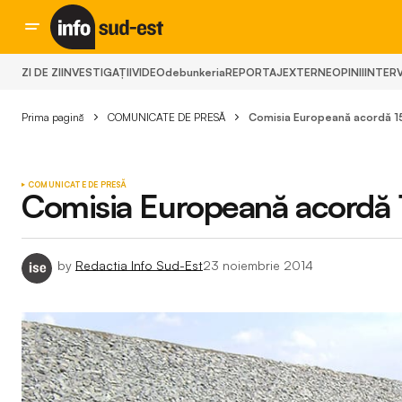
ZI DE ZI
INVESTIGAȚII
VIDEO
debunkeria
REPORTAJ
EXTERNE
OPINII
INTERV
Prima pagină
COMUNICATE DE PRESĂ
Comisia Europeană acordă 15
COMUNICATE DE PRESĂ
Comisia Europeană acordă 1
by
Redactia Info Sud-Est
23 noiembrie 2014