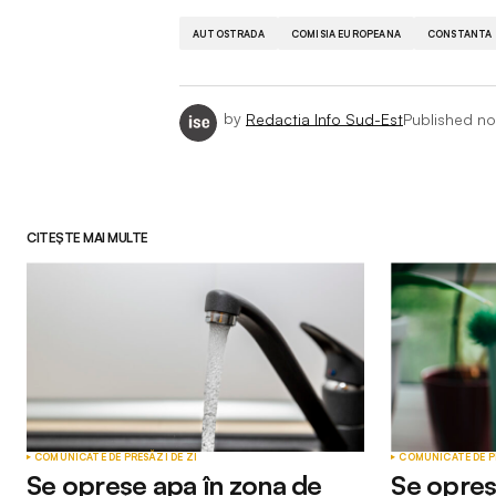
AUTOSTRADA
COMISIA EUROPEANA
CONSTANTA
by
Redactia Info Sud-Est
Published
no
CITEȘTE MAI MULTE
COMUNICATE DE PRESĂ
ZI DE ZI
COMUNICATE DE P
Se opreșe apa în zona de
Se opreș