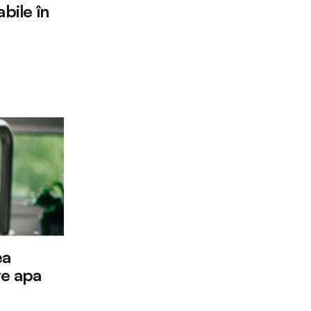
bile în
ea
te apa