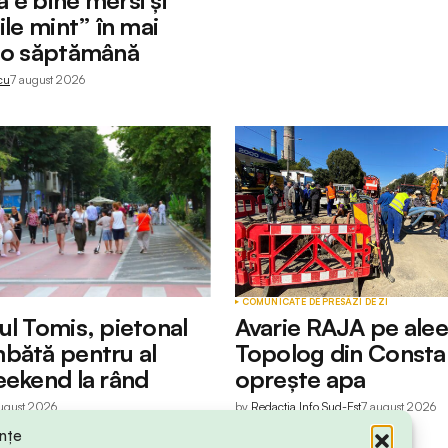
ile mint” în mai
 o săptămână
cu
7 august 2026
COMUNICATE DE PRESĂ
ZI DE ZI
ul Tomis, pietonal
Avarie RAJA pe ale
bătă pentru al
Topolog din Consta
eekend la rând
oprește apa
ugust 2026
by
Redactia Info Sud-Est
7 august 2026
ințe