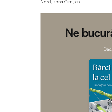
Nord, zona Cireșica.
Ne bucură
Dacă