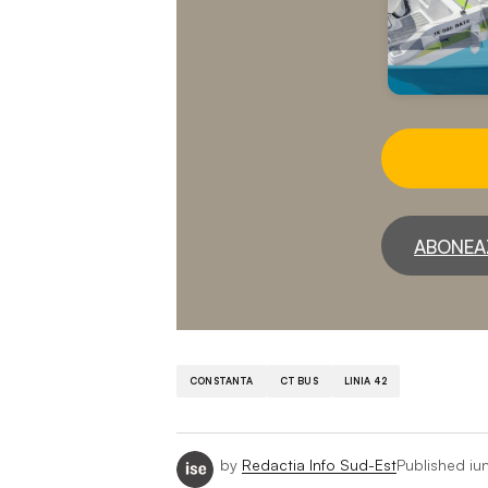
ABONEA
CONSTANTA
CT BUS
LINIA 42
by
Redactia Info Sud-Est
Published
iu