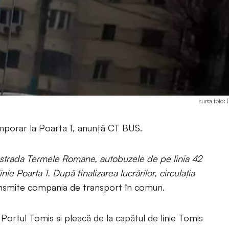
sursa foto
emporar la Poarta 1, anunță CT BUS.
e strada Termele Romane, autobuzele de pe linia 42
ie Poarta 1. După finalizarea lucrărilor, circulația
ansmite compania de transport în comun.
 Portul Tomis și pleacă de la capătul de linie Tomis