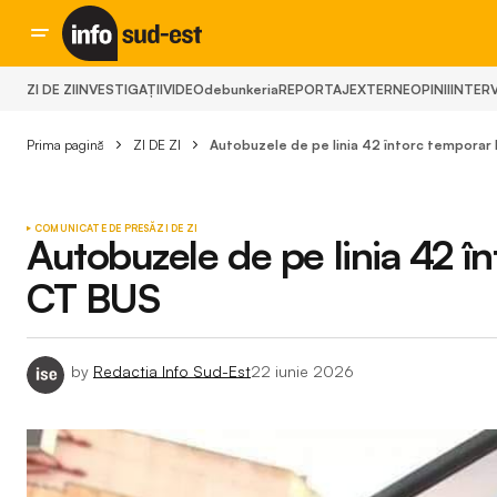
ZI DE ZI
INVESTIGAȚII
VIDEO
debunkeria
REPORTAJ
EXTERNE
OPINII
INTERV
Prima pagină
ZI DE ZI
Autobuzele de pe linia 42 întorc temporar 
COMUNICATE DE PRESĂ
ZI DE ZI
Autobuzele de pe linia 42 în
CT BUS
by
Redactia Info Sud-Est
22 iunie 2026