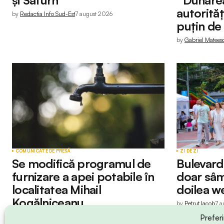
autorităț
by
Redactia Info Sud-Est
7 august 2026
puțin de
by
Gabriel Matees
COMUNICATE DE PRESĂ
ZI DE ZI
Se modifică programul de
Bulevard
furnizare a apei potabile în
doar sâm
localitatea Mihail
doilea w
Kogălniceanu
by
Petruț Iacob
7 a
by
Redactia Info Sud-Est
7 august 2026
Prefer