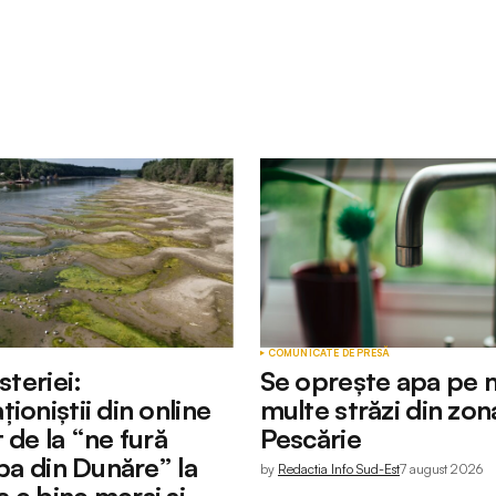
Câmpurile obligatorii sunt marcate cu
*
Your E-mail
*
COMUNICATE DE PRESĂ
steriei:
Se oprește apa pe 
ioniștii din online
multe străzi din zon
 de la “ne fură
Pescărie
apa din Dunăre” la
by
Redactia Info Sud-Est
7 august 2026
 e bine mersi și