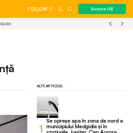
FOLLOW
Susține ISE
NGLISH
unță
ALTE ARTICOLE...
Se opreșe apa în zona de nord a
municipiului Medgidia și în
stațiunile Jupiter, Cap Aurora,