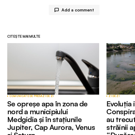
Add a comment
CITEȘTE MAI MULTE
Adresa ta de email nu va fi publicată.
Comment
*
Your Name
*
COMUNICATE DE PRESĂ
ZI DE ZI
ZI DE ZI
Se opreșe apa în zona de
Evoluția i
nord a municipiului
Conspiraț
Medgidia și în stațiunile
au trecut
Submit Comment
Jupiter, Cap Aurora, Venus
străinii 
și Saturn
“Dunărea