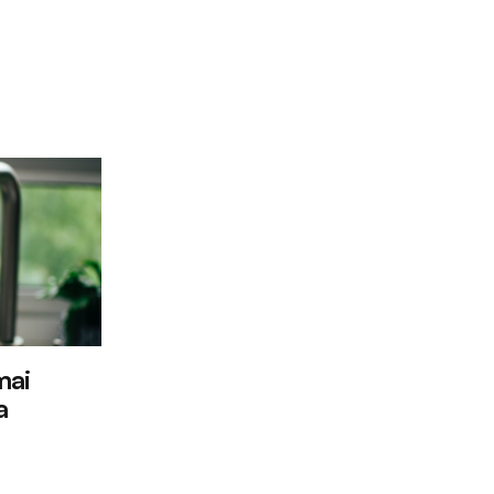
mai
a