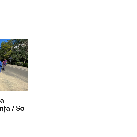
ea
nța / Se