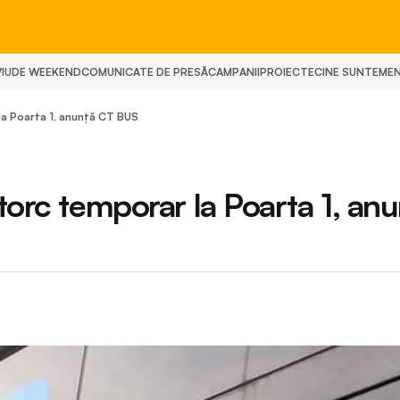
IU
DE WEEKEND
COMUNICATE DE PRESĂ
CAMPANII
PROIECTE
CINE SUNTEM
E
la Poarta 1, anunță CT BUS
torc temporar la Poarta 1, an