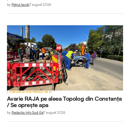
by
Petruț Iacob
7 august 2026
COMUNICATE DE PRESĂ
ZI DE ZI
Avarie RAJA pe aleea Topolog din Constanța
/ Se oprește apa
by
Redactia Info Sud-Est
7 august 2026