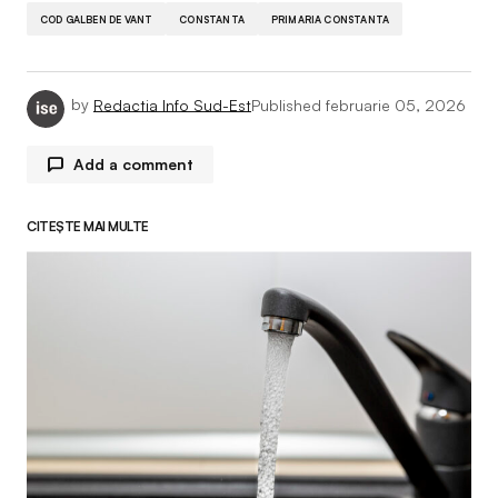
COD GALBEN DE VANT
CONSTANTA
PRIMARIA CONSTANTA
by
Redactia Info Sud-Est
Published
februarie 05, 2026
Add a comment
CITEȘTE MAI MULTE
Adresa ta de email nu va fi publicată.
Câmpurile
obligatorii sunt marcate cu
*
Comment
*
Your Name
*