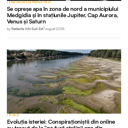
COMUNICATE DE PRESĂ
ZI DE ZI
Se opreșe apa în zona de nord a municipiului
Your E-mail
*
Medgidia și în stațiunile Jupiter, Cap Aurora,
Venus și Saturn
by
Redactia Info Sud-Est
7 august 2026
Submit Comment
ZI DE ZI
Evoluția isteriei: Conspiraționiștii din online
au trecut de la “ne fură străinii apa din