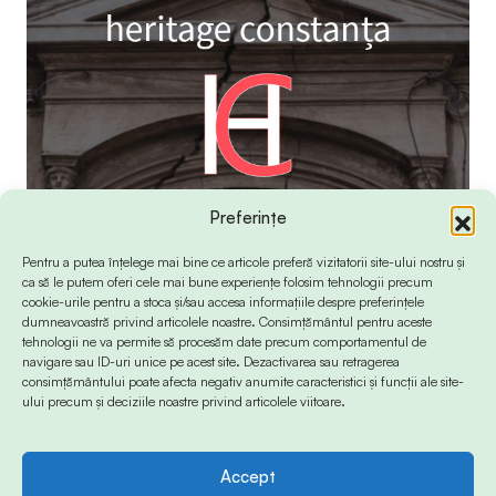
Preferințe
Pentru a putea înțelege mai bine ce articole preferă vizitatorii site-ului nostru și
ca să le putem oferi cele mai bune experiențe folosim tehnologii precum
cookie-urile pentru a stoca și/sau accesa informațiile despre preferințele
dumneavoastră privind articolele noastre. Consimțământul pentru aceste
tehnologii ne va permite să procesăm date precum comportamentul de
navigare sau ID-uri unice pe acest site. Dezactivarea sau retragerea
consimțământului poate afecta negativ anumite caracteristici și funcții ale site-
ului precum și deciziile noastre privind articolele viitoare.
Accept