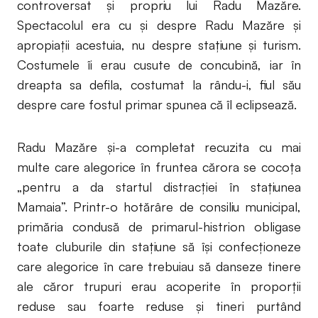
controversat și propriu lui Radu Mazăre.
Spectacolul era cu și despre Radu Mazăre și
apropiații acestuia, nu despre stațiune și turism.
Costumele îi erau cusute de concubină, iar în
dreapta sa defila, costumat la rându-i, fiul său
despre care fostul primar spunea că îl eclipsează.
Radu Mazăre și-a completat recuzita cu mai
multe care alegorice în fruntea cărora se cocoța
„pentru a da startul distracției în stațiunea
Mamaia”. Printr-o hotărâre de consiliu municipal,
primăria condusă de primarul-histrion obligase
toate cluburile din stațiune să își confecționeze
care alegorice în care trebuiau să danseze tinere
ale căror trupuri erau acoperite în proporții
reduse sau foarte reduse și tineri purtând