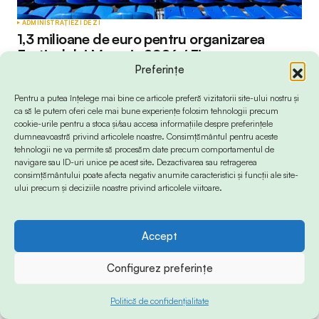
ADMINISTRAȚIE
ZI DE ZI
1,3 milioane de euro pentru organizarea
Festivalului Mamaia 2026 / Firma care s-a
ocupat de organizarea ultimelor trei ediții
Preferințe
câștigă un nou contract cu Centrul Cultural
Pentru a putea înțelege mai bine ce articole preferă vizitatorii site-ului nostru și
Județean Constanța
ca să le putem oferi cele mai bune experiențe folosim tehnologii precum
by
Petruț Iacob
6 august 2026
cookie-urile pentru a stoca și/sau accesa informațiile despre preferințele
dumneavoastră privind articolele noastre. Consimțământul pentru aceste
tehnologii ne va permite să procesăm date precum comportamentul de
navigare sau ID-uri unice pe acest site. Dezactivarea sau retragerea
consimțământului poate afecta negativ anumite caracteristici și funcții ale site-
ului precum și deciziile noastre privind articolele viitoare.
Accept
Configurez preferințe
Politică de confidențialitate