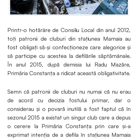
Printr-o hotărâre de Consiliu Local din anul 2012,
toți patronii de cluburi din stațiunea Mamaia au
fost obligați să-și confecționeze care alegorice și
să participe cu acestea la defilările săptămânale.
În anul 2015, după demisia lui Radu Mazăre,
Primăria Constanța a ridicat această obligativitate.
Semn că patronii de cluburi nu numai că nu erau
de acord cu decizia fostului primar, dar o
considerau și o povară inutilă a fost faptul că în
sezonul 2015 a existat un singur club care a depus
o cerere la Primăria Constanța prin care și-a
exprimat intenția de a defila în stațiunea Mamaia