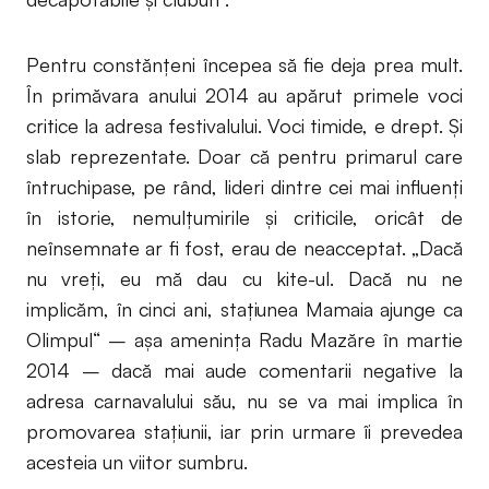
Pentru constănțeni începea să fie deja prea mult.
În primăvara anului 2014 au apărut primele voci
critice la adresa festivalului. Voci timide, e drept. Și
slab reprezentate. Doar că pentru primarul care
întruchipase, pe rând, lideri dintre cei mai influenți
în istorie, nemulțumirile și criticile, oricât de
neînsemnate ar fi fost, erau de neacceptat. „Dacă
nu vreţi, eu mă dau cu kite-ul. Dacă nu ne
implicăm, în cinci ani, staţiunea Mamaia ajunge ca
Olimpul“ – așa amenința Radu Mazăre în martie
2014 – dacă mai aude comentarii negative la
adresa carnavalului său, nu se va mai implica în
promovarea stațiunii, iar prin urmare îi prevedea
acesteia un viitor sumbru.