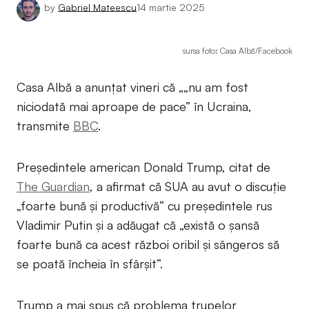
by
Gabriel Mateescu
14 martie 2025
sursa foto: Casa Albă/Facebook
Casa Albă a anunțat vineri că „„nu am fost
niciodată mai aproape de pace” în Ucraina,
transmite
BBC
.
Președintele american Donald Trump, citat de
The Guardian
, a afirmat că SUA au avut o discuție
„foarte bună și productivă” cu președintele rus
Vladimir Putin și a adăugat că „există o șansă
foarte bună ca acest război oribil și sângeros să
se poată încheia în sfârșit”.
Trump a mai spus că problema trupelor