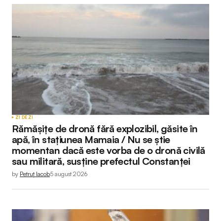
ZI DE ZI
Rămășițe de dronă fără explozibil, găsite în
apă, în stațiunea Mamaia / Nu se știe
momentan dacă este vorba de o dronă civilă
sau militară, susține prefectul Constanței
by
Petruț Iacob
5 august 2026