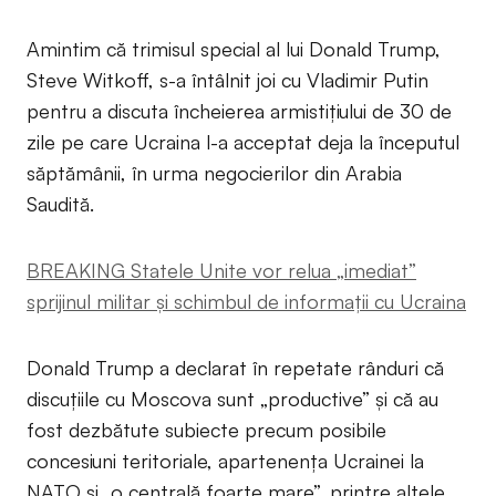
Amintim că trimisul special al lui Donald Trump,
Steve Witkoff, s-a întâlnit joi cu Vladimir Putin
pentru a discuta încheierea armistițiului de 30 de
zile pe care Ucraina l-a acceptat deja la începutul
săptămânii, în urma negocierilor din Arabia
Saudită.
BREAKING Statele Unite vor relua „imediat”
sprijinul militar și schimbul de informații cu Ucraina
Donald Trump a declarat în repetate rânduri că
discuțiile cu Moscova sunt „productive” și că au
fost dezbătute subiecte precum posibile
concesiuni teritoriale, apartenența Ucrainei la
NATO și „o centrală foarte mare”, printre altele,