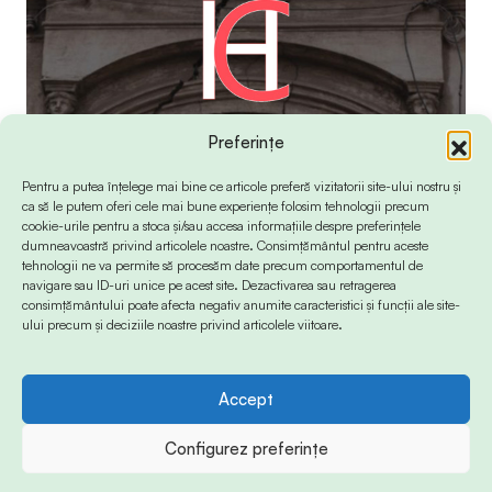
Preferințe
Pentru a putea înțelege mai bine ce articole preferă vizitatorii site-ului nostru și
ca să le putem oferi cele mai bune experiențe folosim tehnologii precum
cookie-urile pentru a stoca și/sau accesa informațiile despre preferințele
dumneavoastră privind articolele noastre. Consimțământul pentru aceste
tehnologii ne va permite să procesăm date precum comportamentul de
navigare sau ID-uri unice pe acest site. Dezactivarea sau retragerea
consimțământului poate afecta negativ anumite caracteristici și funcții ale site-
ului precum și deciziile noastre privind articolele viitoare.
Accept
© 2024 Info-Sud-Est. All Rights Reserved.
Configurez preferințe