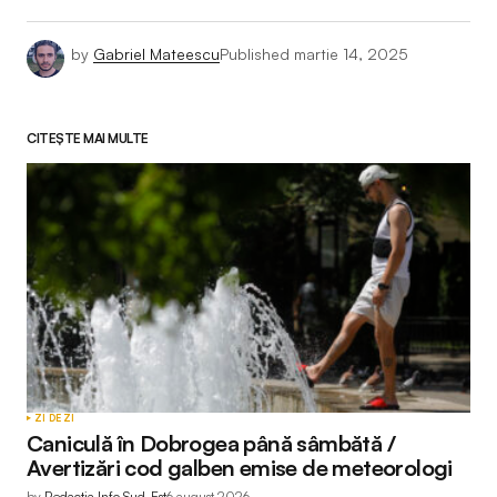
by
Gabriel Mateescu
Published
martie 14, 2025
CITEȘTE MAI MULTE
ZI DE ZI
Caniculă în Dobrogea până sâmbătă /
Avertizări cod galben emise de meteorologi
by
Redactia Info Sud-Est
6 august 2026