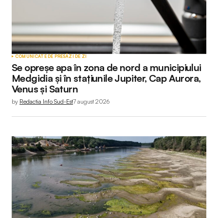
Your Name
*
COMUNICATE DE PRESĂ
ZI DE ZI
Se opreșe apa în zona de nord a municipiului
Your E-mail
*
Medgidia și în stațiunile Jupiter, Cap Aurora,
Venus și Saturn
by
Redactia Info Sud-Est
7 august 2026
Submit Comment