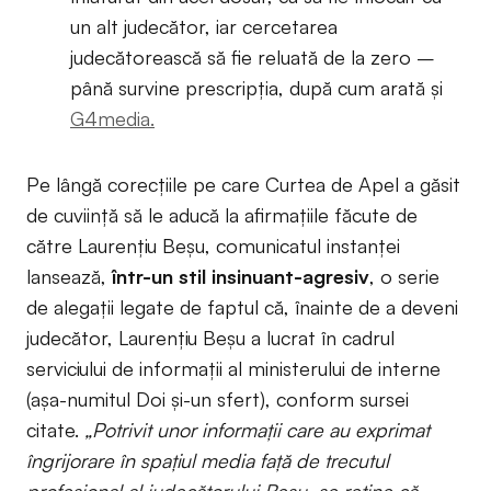
un alt judecător, iar cercetarea
judecătorească să fie reluată de la zero –
până survine prescripția, după cum arată și
G4media.
Pe lângă corecțiile pe care Curtea de Apel a găsit
de cuviință să le aducă la afirmațiile făcute de
către Laurențiu Beșu, comunicatul instanței
lansează,
într-un stil insinuant-agresiv
, o serie
de alegații legate de faptul că, înainte de a deveni
judecător, Laurențiu Beșu a lucrat în cadrul
serviciului de informații al ministerului de interne
(așa-numitul Doi și-un sfert), conform sursei
citate.
„Potrivit unor informaţii care au exprimat
îngrijorare în spaţiul media faţă de trecutul
profesional al judecătorului Beşu, se reţine că