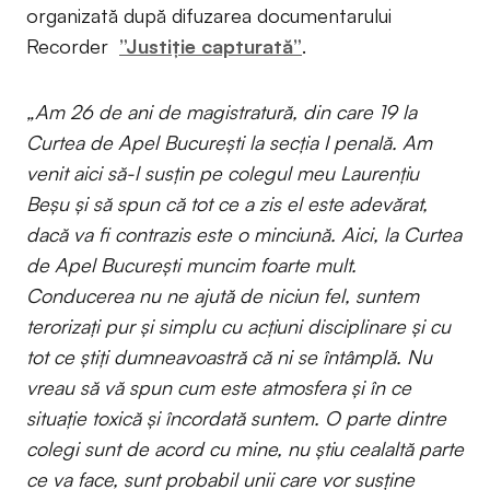
organizată după difuzarea documentarului
Recorder
”Justiție capturată”
.
„Am 26 de ani de magistratură, din care 19 la
Curtea de Apel București la secția I penală. Am
venit aici să-l susțin pe colegul meu Laurențiu
Beșu și să spun că tot ce a zis el este adevărat,
dacă va fi contrazis este o minciună. Aici, la Curtea
de Apel București muncim foarte mult.
Conducerea nu ne ajută de niciun fel, suntem
terorizați pur și simplu cu acțiuni disciplinare și cu
tot ce știți dumneavoastră că ni se întâmplă. Nu
vreau să vă spun cum este atmosfera și în ce
situație toxică și încordată suntem. O parte dintre
colegi sunt de acord cu mine, nu știu cealaltă parte
ce va face, sunt probabil unii care vor susține