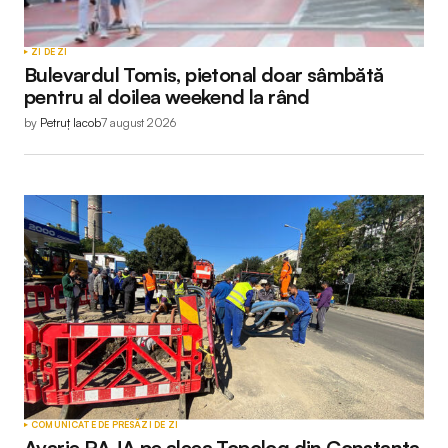
ZI DE ZI
Bulevardul Tomis, pietonal doar sâmbătă
pentru al doilea weekend la rând
by
Petruț Iacob
7 august 2026
COMUNICATE DE PRESĂ
ZI DE ZI
Avarie RAJA pe aleea Topolog din Constanța