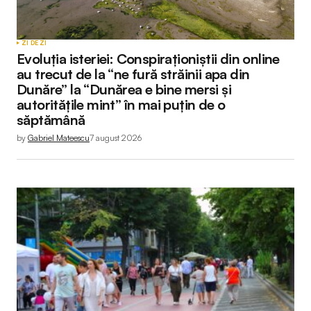
ZI DE ZI
Evoluția isteriei: Conspiraționiștii din online
au trecut de la “ne fură străinii apa din
Dunăre” la “Dunărea e bine mersi și
autoritățile mint” în mai puțin de o
săptămână
by
Gabriel Mateescu
7 august 2026