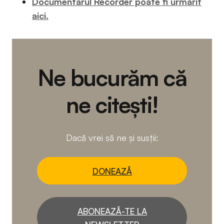
Documentarul Recorder poate fi urmărit
aici.
Ne bucurăm că
ne citești!
Dacă vrei să ne și susții:
DONEAZĂ
ABONEAZĂ-TE LA