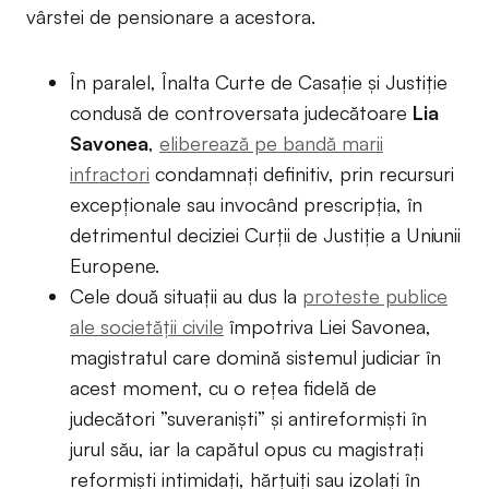
vârstei de pensionare a acestora.
În paralel, Înalta Curte de Casație și Justiție
condusă de controversata judecătoare
Lia
Savonea
,
eliberează pe bandă marii
infractori
condamnați definitiv, prin recursuri
excepționale sau invocând prescripția, în
detrimentul deciziei Curții de Justiție a Uniunii
Europene.
Cele două situații au dus la
proteste publice
ale societății civile
împotriva Liei Savonea,
magistratul care domină sistemul judiciar în
acest moment, cu o rețea fidelă de
judecători ”suveraniști” și antireformiști în
jurul său, iar la capătul opus cu magistrați
reformiști intimidați, hărțuiți sau izolați în