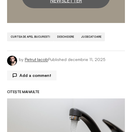
NEWSLETTER
CURTEA DE APEL BUCURESTI
DESCHIDERE
JUDECATOARE
by
Petruț Iacob
Published
decembrie 11, 2025
Add a comment
CITEȘTE MAI MULTE
Adresa ta de email nu va fi publicată.
Câmpurile
obligatorii sunt marcate cu
*
Comment
*