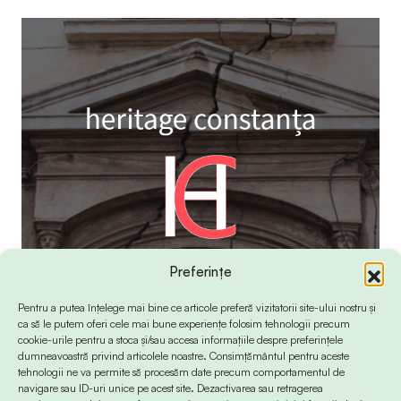
Preferințe
Pentru a putea înțelege mai bine ce articole preferă vizitatorii site-ului nostru și
ca să le putem oferi cele mai bune experiențe folosim tehnologii precum
cookie-urile pentru a stoca și/sau accesa informațiile despre preferințele
dumneavoastră privind articolele noastre. Consimțământul pentru aceste
tehnologii ne va permite să procesăm date precum comportamentul de
navigare sau ID-uri unice pe acest site. Dezactivarea sau retragerea