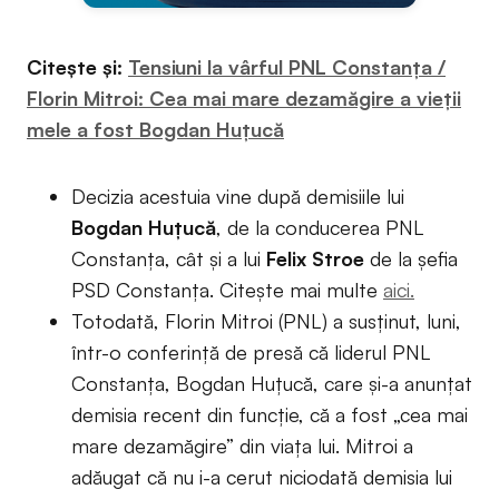
Citește și:
Tensiuni la vârful PNL Constanța /
Florin Mitroi: Cea mai mare dezamăgire a vieții
mele a fost Bogdan Huțucă
Decizia acestuia vine după demisiile lui
Bogdan Huțucă
, de la conducerea PNL
Constanța, cât și a lui
Felix Stroe
de la șefia
PSD Constanța. Citește mai multe
aici.
Totodată, Florin Mitroi (PNL) a susținut, luni,
într-o conferință de presă că liderul PNL
Constanța, Bogdan Huțucă, care și-a anunțat
demisia recent din funcție, că a fost „cea mai
mare dezamăgire” din viața lui. Mitroi a
adăugat că nu i-a cerut niciodată demisia lui