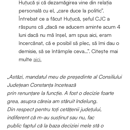
Huțucă și că dezamăgirea vine din relația
personală cu el, „care duce la politic”.
Întrebat ce a făcut Huțucă, șeful CJC a
răspuns că „dacă ne aducem aminte acum 4
luni dacă nu mă înșel, am spus aici, eram
încercănat, că e posibil să plec, să îmi dau o
demisie, să se întâmple ceva…”. Citește mai
multe
aici.
„
Astăzi, mandatul meu de preşedinte al Consiliului
Județean Constanța încetează
prin renunțare la funcție. A fost o decizie foarte
grea, asupra căreia am stăruit îndelung.
Din respect pentru toți cetățenii județului,
indiferent că m-au susținut sau nu, fac
public faptul că la baza deciziei mele stă o