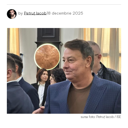
by
Petruț Iacob
18 decembrie 2025
sursa foto: Petruț Iacob / ISE