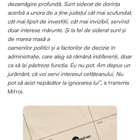
dezamăgire profundă. Sunt siderat de dorinţa
acerbă a unora de a ține județul cât mai scufundat,
cât mai lipsit de investiții, cât mai invizibil, servind
doar interese mărunte. Şi la fel de siderat sunt şi
de marea masă a
oamenilor politici şi a factorilor de decizie în
administrație, care aleg să rămână indiferenți, doar
ca să își păstreze funcția. Eu nu pot. Am depus un
jurământ, că voi servi interesul cetățeanului. Nu
pot să asist nepăsător la ignorarea lui”
, a transmis
Mitroi.