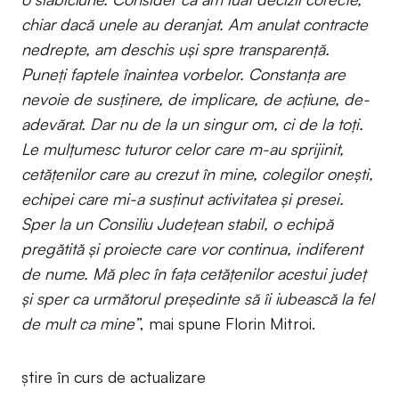
chiar dacă unele au deranjat. Am anulat contracte
nedrepte, am deschis uși spre transparență.
Puneți faptele înaintea vorbelor. Constanța are
nevoie de susținere, de implicare, de acțiune, de-
adevărat. Dar nu de la un singur om, ci de la toți.
Le mulţumesc tuturor celor care m-au sprijinit,
cetățenilor care au crezut în mine, colegilor oneşti,
echipei care mi-a susținut activitatea și presei.
Sper la un Consiliu Județean stabil, o echipă
pregătită și proiecte care vor continua, indiferent
de nume. Mă plec în fața cetățenilor acestui judeţ
și sper ca următorul președinte să îi iubească la fel
de mult ca mine”
, mai spune Florin Mitroi.
știre în curs de actualizare