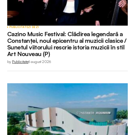
Your Name
*
PUBLICITATE
ZI DE ZI
Cazino Music Festival: Clădirea legendară a
Your E-mail
*
Constanței, noul epicentru al muzicii clasice /
Sunetul viitorului rescrie istoria muzicii în stil
Art Nouveau (P)
by
Publicitate
6 august 2026
Submit Comment