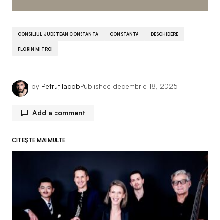
CONSILIUL JUDETEAN CONSTANTA
CONSTANTA
DESCHIDERE
FLORIN MITROI
by
Petruț Iacob
Published
decembrie 18, 2025
Add a comment
CITEȘTE MAI MULTE
Adresa ta de email nu va fi publicată.
Câmpurile
obligatorii sunt marcate cu
*
Comment
*