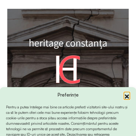
Preferințe
Pentru a putea înțelege mai bine ce articole preferă vizitatorii site-ului nostru și
ca să le putem oferi cele mai bune experiențe folosim tehnologii precum
cookie-urile pentru a stoca și/sau accesa informațiile despre preferințele
dumneavoastră privind articolele noastre. Consimțământul pentru aceste
tehnologii ne va permite să procesăm date precum comportamentul de
navigare sau ID-uri unice pe acest site. Dezactivarea sau retragerea