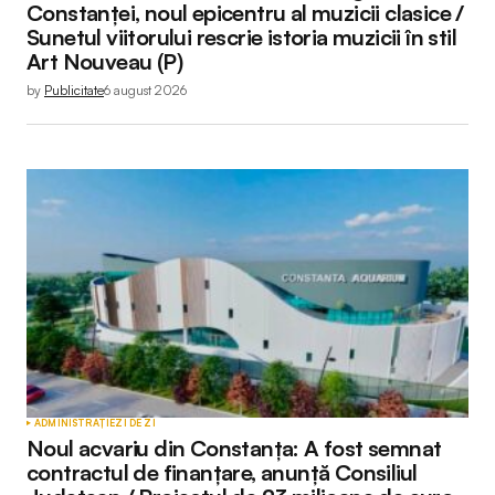
Your E-mail
*
Constanței, noul epicentru al muzicii clasice /
Sunetul viitorului rescrie istoria muzicii în stil
Art Nouveau (P)
by
Publicitate
6 august 2026
Submit Comment
ADMINISTRAȚIE
ZI DE ZI
Noul acvariu din Constanța: A fost semnat
contractul de finanțare, anunță Consiliul