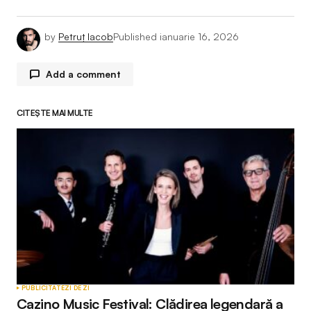
by
Petruț Iacob
Published
ianuarie 16, 2026
Add a comment
CITEȘTE MAI MULTE
Adresa ta de email nu va fi publicată.
Câmpurile
obligatorii sunt marcate cu
*
Comment
*
Your Name
*
PUBLICITATE
ZI DE ZI
Cazino Music Festival: Clădirea legendară a