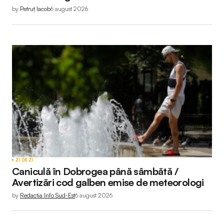
by
Petruț Iacob
6 august 2026
ZI DE ZI
Caniculă în Dobrogea până sâmbătă /
Avertizări cod galben emise de meteorologi
by
Redactia Info Sud-Est
6 august 2026