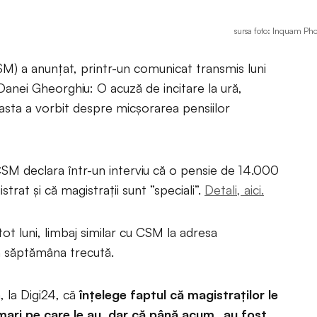
sursa foto: Inquam Pho
CSM) a anunțat, printr-un comunicat transmis luni
Oanei Gheorghiu: O acuză de incitare la ură,
easta a vorbit despre micșorarea pensiilor
 CSM declara într-un interviu că o pensie de 14.000
trat și că magistrații sunt ”speciali”.
Detali, aici.
ot luni, limbaj similar cu CSM la adresa
an săptămâna trecută.
 la Digi24, că
înțelege faptul că magistraților le
 mari pe care le au, dar că până acum „au fost