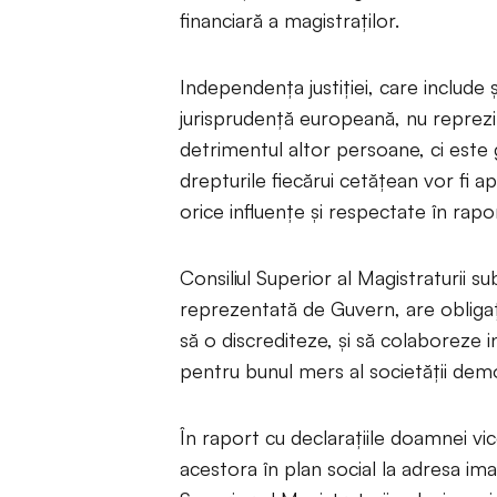
financiară a magistraţilor.
Independența justiției, care include 
jurisprudenţă europeană, nu reprezin
detrimentul altor persoane, ci este 
drepturile fiecărui cetățean vor fi ap
orice influenţe şi respectate în rapor
Consiliul Superior al Magistraturii s
reprezentată de Guvern, are obligați
să o discrediteze, şi să colaboreze 
pentru bunul mers al societăţii dem
În raport cu declaraţiile doamnei vi
acestora în plan social la adresa imagi