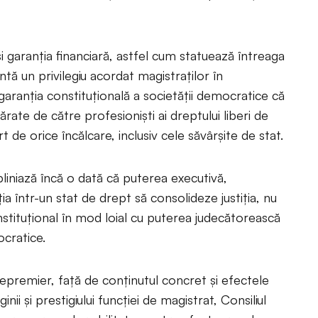
şi garanţia financiară, astfel cum statuează întreaga
tă un privilegiu acordat magistraţilor în
garanția constituţională a societăţii democratice că
ărate de către profesionişti ai dreptului liberi de
t de orice încălcare, inclusiv cele săvârşite de stat.
ubliniază încă o dată că puterea executivă,
a într-un stat de drept să consolideze justiția, nu
instituţional în mod loial cu puterea judecătorească
ocratice.
cepremier, faţă de conţinutul concret şi efectele
nii şi prestigiului funcţiei de magistrat, Consiliul