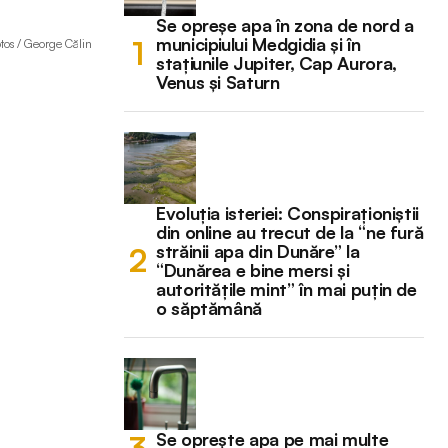
Se opreșe apa în zona de nord a
municipiului Medgidia și în
tos / George Călin
stațiunile Jupiter, Cap Aurora,
Venus și Saturn
Evoluția isteriei: Conspiraționiștii
din online au trecut de la “ne fură
străinii apa din Dunăre” la
“Dunărea e bine mersi și
autoritățile mint” în mai puțin de
o săptămână
Se oprește apa pe mai multe