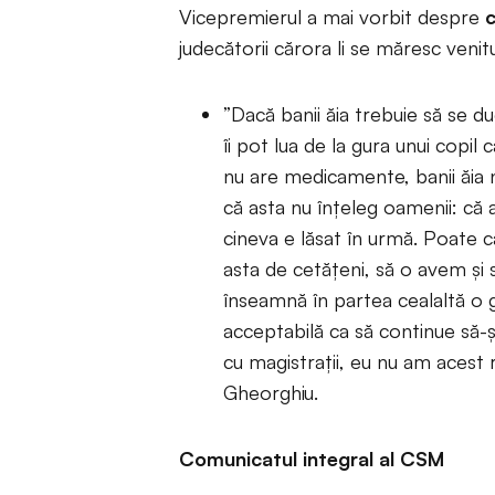
Vicepremierul a mai vorbit despre
c
judecătorii cărora li se măresc venitur
”Dacă banii ăia trebuie să se duc
îi pot lua de la gura unui copil
nu are medicamente, banii ăia n
că asta nu înţeleg oamenii: că at
cineva e lăsat în urmă. Poate c
asta de cetăţeni, să o avem şi s
înseamnă în partea cealaltă o g
acceptabilă ca să continue să-şi
cu magistraţii, eu nu am acest
Gheorghiu.
Comunicatul integral al CSM