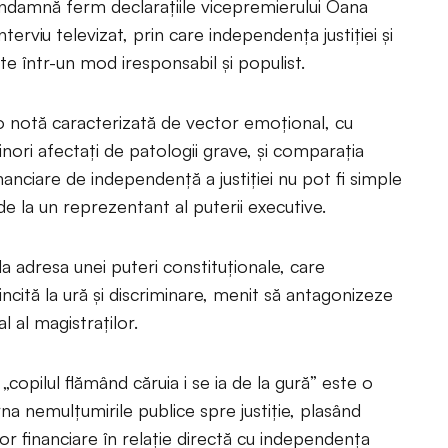
condamnă ferm declarațiile vicepremierului Oana
terviu televizat, prin care independența justiției și
ate într-un mod iresponsabil și populist.
-o notă caracterizată de vector emoţional, cu
inori afectaţi de patologii grave, şi comparaţia
financiare de independenţă a justiţiei nu pot fi simple
de la un reprezentant al puterii executive.
 la adresa unei puteri constituționale, care
ncită la ură şi discriminare, menit să antagonizeze
 al magistraţilor.
i „copilul flămând căruia i se ia de la gură” este o
na nemulțumirile publice spre justiţie, plasând
elor financiare în relaţie directă cu independenţa