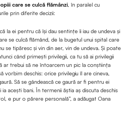
opiii care se culcă flămânzi
, în paralel cu
ile prin diferite decizii:
ă la ei pentru că îşi dau sentinţe îi iau de undeva şi
 care se culcă flămând, de la bugetul unui spital care
u se tipăresc şi vin din aer, vin de undeva. Şi poate
unci când primeşti privilegii, ca tu să ai privilegii
ă ar trebui să ne întoarcem un pic la conştiinţa
ă vorbim deschis: orice privilegiu îl are cineva,
aură. Să se gândească ce gaură ar fi pentru ei
 ia aceşti bani. În termenii ăştia aş discuta deschis
 rol, e pur o părere personală”, a adăugat Oana