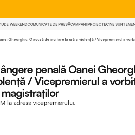
IU
DE WEEKEND
COMUNICATE DE PRESĂ
CAMPANII
PROIECTE
CINE SUNTEM
E
i Gheorghiu: O acuză de incitare la ură și violență / Vicepremierul a vorb
ângere penală Oanei Gheorg
iolență / Vicepremierul a vorbi
magistraților
SM la adresa vicepremierului.