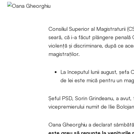
Consiliul Superior al Magistraturii (
seară, că i-a făcut plângere penală 
violență și discriminare, după ce ac
magistraților.
La începutul lunii august, șefa
de lei este mică pentru un magis
Șeful PSD, Sorin Grindeanu, a avut, t
vicepremierului numit de Ilie Boloj
Oana Gheorghiu a declarat sâmbătă,
este greu să renunțe la veniturile