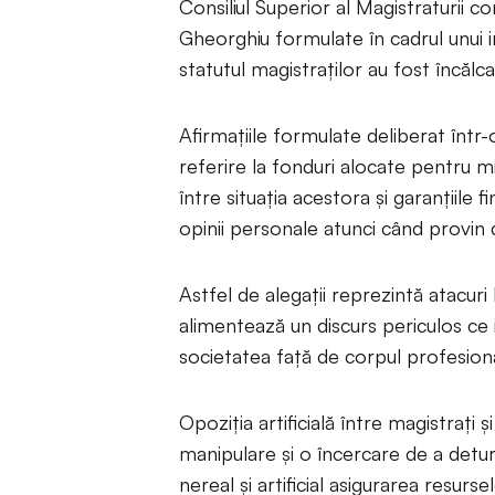
Consiliul Superior al Magistraturii 
Gheorghiu formulate în cadrul unui in
statutul magistraților au fost încălc
Afirmaţiile formulate deliberat într
referire la fonduri alocate pentru m
între situaţia acestora şi garanţiile 
opinii personale atunci când provin 
Astfel de alegaţii reprezintă atacuri
alimentează un discurs periculos ce i
societatea faţă de corpul profesional
Opoziția artificială între magistrați ș
manipulare şi o încercare de a detur
nereal şi artificial asigurarea resurs