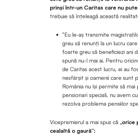
prinşi într-un Caritas care nu pute
trebuie să înţeleagă această realitat
”Eu le-aş transmite magistraţilo
greu să renunţi la un lucru care 
foarte greu să beneficiezi ani de
spună nu-l mai ai. Pentru oricin
de Caritas acest lucru, ei au fo
nesfârşit şi oamenii care sunt p
România nu îşi permite să mai p
pensionari speciali, nu avem c
rezolva problema pensiilor spec
Vicepremierul a mai spus că
„orice 
cealaltă o gaură”: