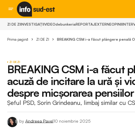
ZI DE ZI
INVESTIGAȚII
VIDEO
debunkeria
REPORTAJ
EXTERNE
OPINII
INTERV
Prima pagină
ZI DE ZI
BREAKING CSM i-a făcut plângere penală Oane
ZI DE ZI
BREAKING CSM i-a făcut pl
acuză de incitare la ură și v
despre micșorarea pensiilor 
Șeful PSD, Sorin Grindeanu, limbaj similar cu C
by
Andreea Pavel
10 noiembrie 2025