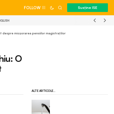
FOLLOW
Susține ISE
NGLISH
it despre micșorarea pensiilor magistraților
hiu: O
t
ALTE ARTICOLE...