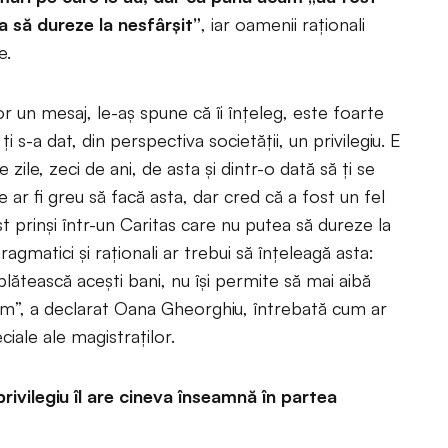
a să dureze la nesfârşit”
, iar oamenii raţionali
e.
r un mesaj, le-aş spune că îi înţeleg, este foarte
ţi s-a dat, din perspectiva societăţii, un privilegiu. E
 zile, zeci de ani, de asta şi dintr-o dată să ţi se
e ar fi greu să facă asta, dar cred că a fost un fel
st prinşi într-un Caritas care nu putea să dureze la
ragmatici şi raţionali ar trebui să înţeleagă asta:
lătească aceşti bani, nu îşi permite să mai aibă
um”, a declarat Oana Gheorghiu, întrebată cum ar
iale ale magistraţilor.
privilegiu îl are cineva înseamnă în partea