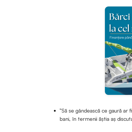
”Să se gândească ce gaură ar fi
bani, în termenii ăştia aş discu