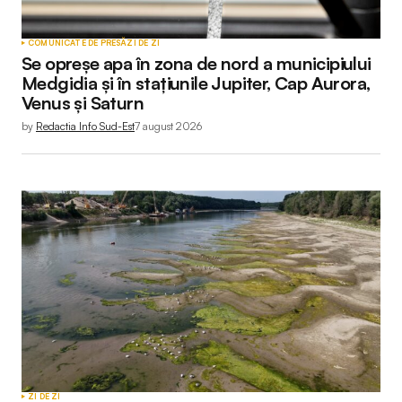
COMUNICATE DE PRESĂ
ZI DE ZI
Se opreșe apa în zona de nord a municipiului
Medgidia și în stațiunile Jupiter, Cap Aurora,
Adresa ta de email nu va fi publicată.
Câmpurile
Venus și Saturn
obligatorii sunt marcate cu
*
by
Redactia Info Sud-Est
7 august 2026
Comment
*
Your Name
*
Your E-mail
*
ZI DE ZI