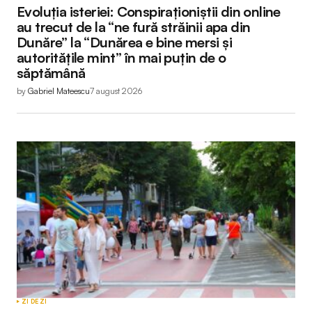
Submit Comment
Evoluția isteriei: Conspiraționiștii din online
au trecut de la “ne fură străinii apa din
Dunăre” la “Dunărea e bine mersi și
autoritățile mint” în mai puțin de o
săptămână
by
Gabriel Mateescu
7 august 2026
ZI DE ZI