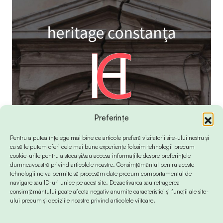
Preferințe
Pentru a putea înțelege mai bine ce articole preferă vizitatorii site-ului nostru și
ca să le putem oferi cele mai bune experiențe folosim tehnologii precum
cookie-urile pentru a stoca și/sau accesa informațiile despre preferințele
dumneavoastră privind articolele noastre. Consimțământul pentru aceste
tehnologii ne va permite să procesăm date precum comportamentul de
navigare sau ID-uri unice pe acest site. Dezactivarea sau retragerea
consimțământului poate afecta negativ anumite caracteristici și funcții ale site-
ului precum și deciziile noastre privind articolele viitoare.