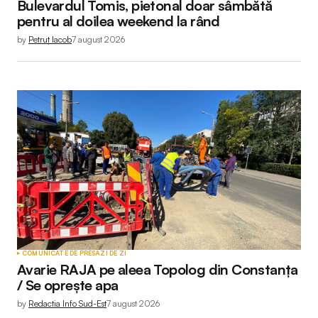
Bulevardul Tomis, pietonal doar sâmbătă
pentru al doilea weekend la rând
by
Petruț Iacob
7 august 2026
COMUNICATE DE PRESĂ
ZI DE ZI
Avarie RAJA pe aleea Topolog din Constanța
/ Se oprește apa
by
Redactia Info Sud-Est
7 august 2026