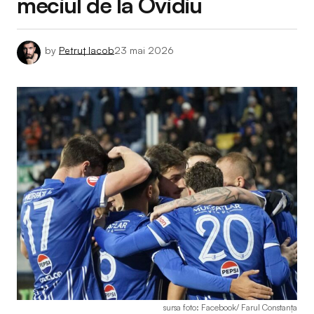
meciul de la Ovidiu
by
Petruț Iacob
23 mai 2026
sursa foto: Facebook/ Farul Constanța