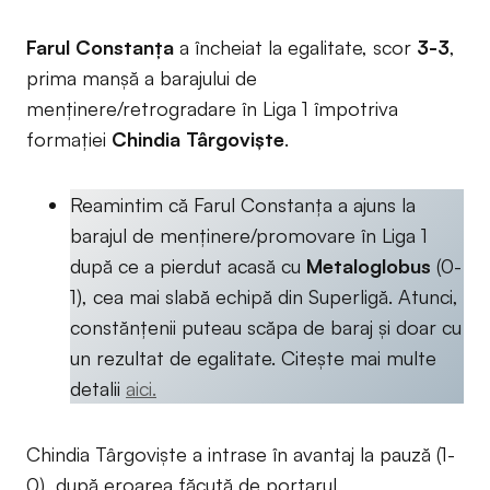
Farul Constanța
a încheiat la egalitate, scor
3-3
,
prima manșă a barajului de
menținere/retrogradare în Liga 1 împotriva
formației
Chindia Târgoviște
.
Reamintim că Farul Constanța a ajuns la
barajul de menținere/promovare în Liga 1
după ce a pierdut acasă cu
Metaloglobus
(0-
1), cea mai slabă echipă din Superligă. Atunci,
constănțenii puteau scăpa de baraj și doar cu
un rezultat de egalitate. Citește mai multe
detalii
aici.
Chindia Târgoviște a intrase în avantaj la pauză (1-
0), după eroarea făcută de portarul