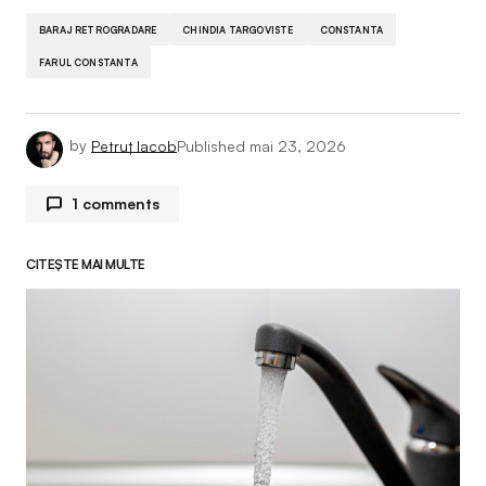
BARAJ RETROGRADARE
CHINDIA TARGOVISTE
CONSTANTA
FARUL CONSTANTA
by
Petruț Iacob
Published
mai 23, 2026
1 comments
Dz
25 mai 2026 la 16:18
CITEȘTE MAI MULTE
Oricum trebuie să recunoaștem ca este cea mai
slabă echipă dintre cele care joacă la baraj și cred
și față de cele căzute direct norocul a fost
punctele din sezonul regulat iar dacă printr-o
minune rămân în A anul sezonul ce vine sunt
candidați pentru retrogradare cu Larie și restul
Răspunde