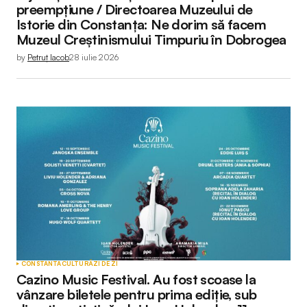
preempțiune / Directoarea Muzeului de
Istorie din Constanța: Ne dorim să facem
Muzeul Creștinismului Timpuriu în Dobrogea
by
Petruț Iacob
28 iulie 2026
CONSTANTA
CULTURĂ
ZI DE ZI
Cazino Music Festival. Au fost scoase la
vânzare biletele pentru prima ediție, sub