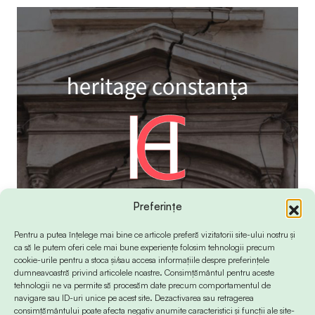
Preferințe
Pentru a putea înțelege mai bine ce articole preferă vizitatorii site-ului nostru și
ca să le putem oferi cele mai bune experiențe folosim tehnologii precum
cookie-urile pentru a stoca și/sau accesa informațiile despre preferințele
dumneavoastră privind articolele noastre. Consimțământul pentru aceste
tehnologii ne va permite să procesăm date precum comportamentul de
navigare sau ID-uri unice pe acest site. Dezactivarea sau retragerea
consimțământului poate afecta negativ anumite caracteristici și funcții ale site-