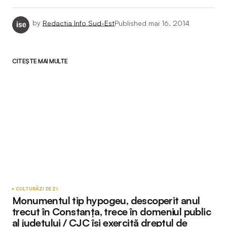
by
Redactia Info Sud-Est
Published
mai 16, 2014
CITEȘTE MAI MULTE
CULTURĂ
ZI DE ZI
Monumentul tip hypogeu, descoperit anul
trecut în Constanța, trece în domeniul public
al județului / CJC își exercită dreptul de