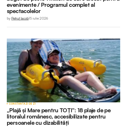
evenimente / Programul complet al
spectacolelor
by
Petruț Iacob
15 iulie 2026
CONSTANTA
ZI DE ZI
„Plajă și Mare pentru TOȚI”: 18 plaje de pe
litoralul românesc, accesibilizate pentru
persoanele cu dizabilități