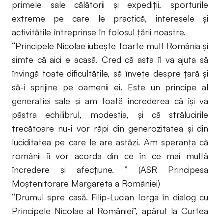
primele sale călătorii și expediții, sporturile
extreme pe care le practică, interesele şi
activităţile întreprinse în folosul țării noastre.
“Principele Nicolae iubeşte foarte mult România şi
simte că aici e acasă. Cred că asta îl va ajuta să
învingă toate dificultăţile, să înveţe despre ţară şi
să-i sprijine pe oamenii ei. Este un principe al
generaţiei sale şi am toată încrederea că îşi va
păstra echilibrul, modestia, şi că strălucirile
trecătoare nu-i vor răpi din generozitatea şi din
luciditatea pe care le are astăzi. Am speranţa că
românii îi vor acorda din ce în ce mai multă
încredere şi afecţiune. ” (ASR Principesa
Moștenitorare Margareta a României)
“Drumul spre casă. Filip-Lucian Iorga în dialog cu
Principele Nicolae al României”, apărut la Curtea