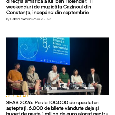
direcția artistică a lui Ioan Holender: 11
weekenduri de muzică la Cazinoul din
Constanța, începând din septembrie
by
Gabriel Mateescu
23 iulie 2026
CULTURĂ
ZI DE ZI
SEAS 2026: Peste 100.000 de spectatori
așteptați, 6.000 de bilete vândute deja și
buget de peste 1 milion de euro alocat pentru