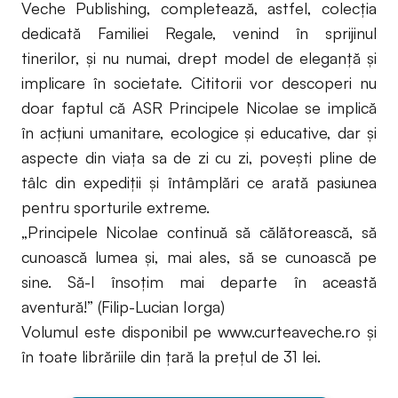
Veche Publishing, completează, astfel, colecția
dedicată Familiei Regale, venind în sprijinul
tinerilor, și nu numai, drept model de eleganță și
implicare în societate. Cititorii vor descoperi nu
doar faptul că ASR Principele Nicolae se implică
în acțiuni umanitare, ecologice și educative, dar și
aspecte din viața sa de zi cu zi, povești pline de
tâlc din expediții și întâmplări ce arată pasiunea
pentru sporturile extreme.
„Principele Nicolae continuă să călătorească, să
cunoască lumea și, mai ales, să se cunoască pe
sine. Să-l însoțim mai departe în această
aventură!” (Filip-Lucian Iorga)
Volumul este disponibil pe www.curteaveche.ro și
în toate librăriile din țară la prețul de 31 lei.